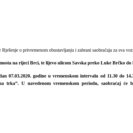
je
Rje
š
enje o
privremenom obustavljanju i zabrani saobraćaja
za sva vozi
o mosta na rijeci Brci, te lijevo ulicom Savska preko Luke Brčko do
 dan
07.03.2020. godine
u vremenskom intervalu
od 11.30 do 14.
na trka”
. U navedenom vremenskom periodu
, saobraćaj će b