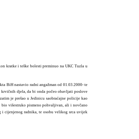
on kratke i teške bolesti preminuo na
UKC Tuzla u
trikta BiH nastavio radni angažman od 01.03.2000-
te
h krvičnih djela, da bi onda počeo obavljati poslove
zatim je prešao u Jedinicu saobraćajne policije kao
 bio višestruko pismeno pohvaljivan, ali i novčano
i cijenjenog radnika, te osobu velikog srca uvijek