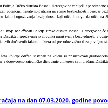
Policija Brčko distrikta Bosne i Hercegovine zabilježila je određene 
žan potencijal negativnog uticaja na stanje bezbjednosti i osjećaj be
o su faktori ugrožavanja bezbjednosti koji utiču i mogu da utiču na ž
ne i svoje nadležnosti Policija Brčko distikta Bosne i Hercegovine će
ne Distrikta i sprečavanje svih oblika narušavanja bezbjednosti. S ob
nje svih društvenih faktora i aktera od presudne važnosti za povoljno s
u šefa Policije održan sastanak na kojem su prisustvovali gradonačeln
em je dogovoreno zajedničko djelovanje u interesu svih građana Distrikta
braćaja na dan 07.03.2020. godine p