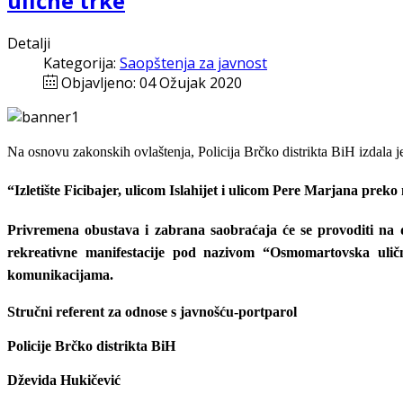
ulične trke
Detalji
Kategorija:
Saopštenja za javnost
Objavljeno: 04 Ožujak 2020
Na
osnovu
zakonskih
ovla
š
tenja
,
Policija
Br
č
ko
distrikta
BiH
izdala 
“
Izletište Ficibajer, ulicom Islahijet i ulicom Pere Marjana prek
Privremena obustava i zabrana saobraćaja će se provoditi na
rekreativne manifestacije pod nazivom
“Osmomartovska ulič
komunikacijama.
Stručni referent za odnose s javnošću-portparol
Policije Brčko distrikta BiH
Dževida Hukičević