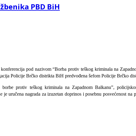
lužbenika PBD BiH
ka konferencija pod nazivom “Borba protiv teškog kriminala na Zapadn
egacija Policije Brčko distrikta BiH predvođena šefom Policije Brčko d
i borbe protiv teškog kriminala na Zapadnom Balkanu”, policijsko
e je uručena nagrada za izuzetan doprinos i posebnu posvećenost na po