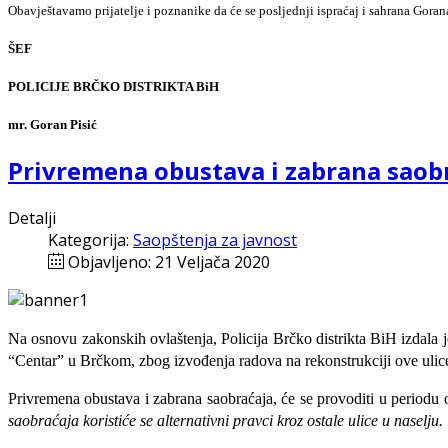
Obavještavamo prijatelje i poznanike da će se posljednji ispraćaj i sahrana Gor
ŠEF
POLICIJE BRČKO DISTRIKTA BiH
mr. Goran Pisić
Privremena obustava i zabrana saobr
Detalji
Kategorija:
Saopštenja za javnost
Objavljeno: 21 Veljača 2020
Na
osnovu
zakonskih
ovla
š
tenja
,
Policija
Br
č
ko
distrikta
BiH
izdala 
“Centar” u Brčkom, zbog izvođenja radova na rekonstrukciji ove ulic
Privremena obustava i zabrana saobraćaja
,
će se provoditi u periodu
saobraćaja koristiće se alternativni pravci kroz ostale ulice u naselju.