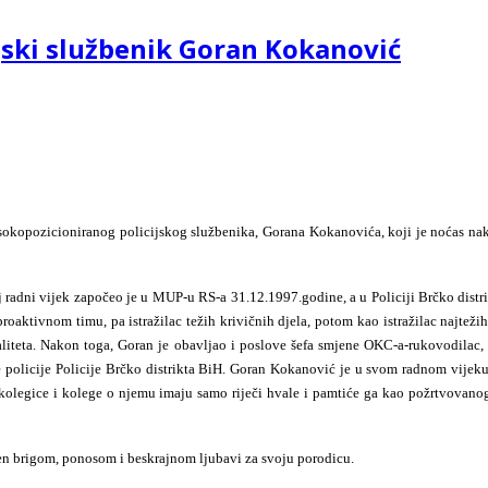
jski službenik Goran Kokanović
isokopozicioniranog policijskog službenika, Gorana
Kokanovića, koji je noćas nak
 radni vijek započeo je u MUP-u RS-a 31.12.1997.godine,
a u Policiji Brčko dis
 proaktivnom timu, pa istražilac težih krivičnih djela, potom
kao istražilac najteži
aliteta. Nakon toga, Goran je obavljao i poslove šefa smjene OKC-a-rukovodilac, 
 policije Policije Brčko distrikta BiH. Goran Kokanović je u svom radnom vijeku
kolegice i kolege o njemu imaju samo riječi hvale i pamtiće ga kao požrtvovanog 
jen brigom, ponosom i beskrajnom ljubavi za svoju porodicu.