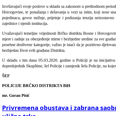
Izvršavajući svoje poslove u skladu sa zakonom u prethodnom periodu 
Hercegovine, te ponašanja i dešavanja u vezi sa istim, koji nose sna
pojedinaca, govor mržnje, prijetnje i podizanja tenzija neizostavn
zajednice i njenih institucija.
Uvažavajući temeljne vrijednosti Brčko distrikta Bosne i Hercegovi
mjere i radnje za obezjeđenje mirne i bezbjedne sredine za sve građa
posebne društvene kategorije, važno je istaći da je pozitivno djelova
bezbjedan život svih građana Distrikta.
U skladu s tim dana 05.03.2020. godine u Policiji je na inicijativ
dopredsjednik Skupštine, šef Policije i zamjenik šefa Policije, na koj
ŠEF
POLICIJE BRČKO DISTRIKTA BiH
mr. Goran Pisić
Privremena obustava i zabrana sao