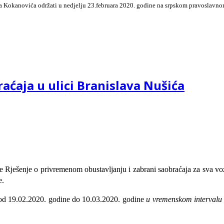
ana Kokanovića održati u nedjelju 23.februara 2020. godine na srpskom pravoslavnom
aćaja u ulici Branislava Nušića
je
Rje
š
enje o
privremenom obustavljanju i zabrani saobraćaja
za sva voz
e.
 od 19.02.2020. godine do 10.03.2020. godine
u vremenskom intervalu 