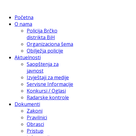
Početna
O nama
Policija Brčko
distrikta BiH
Organizaciona šema
Obilježja policije
Aktuelnosti
Saopštenja za
javnost
Izvještaji za medije
Servisne Informacije
Konkursi / Oglasi
Radarske kontrole
Dokumenti
Zakoni
Pravilnici
Obrasci
Pristup