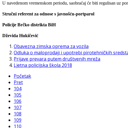
U navedenom vremenskom periodu, saobraćaj ć
e
biti
regulisan uz pom
Stručni referent za odnose s javnošću-portparol
Policije Brčko distrikta BiH
Dževida Hukičević
Obavezna zimska oprema za vozila
Odluka o maloprodaji i upotrebi pirotehničkih sredsta
Prijave prevara putem društvenih mreža
Ljetna policijska škola 2018
Početak
Pret
104
105
106
107
108
109
110