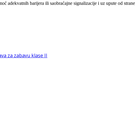
oć adekvatnih barijera ili saobraćajne signalizacije i uz
upute
od
stran
va za zabavu klase II