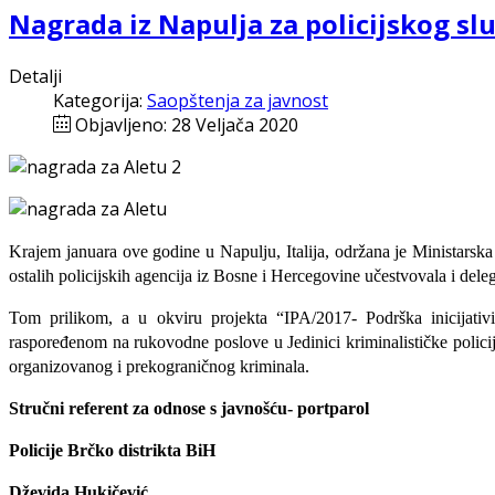
Nagrada iz Napulja za policijskog s
Detalji
Kategorija:
Saopštenja za javnost
Objavljeno: 28 Veljača 2020
Krajem januara ove godine u Napulju, Italija, održana je Ministars
ostalih policijskih agencija iz Bosne i Hercegovine učestvovala i del
Tom prilikom, a u okviru projekta “IPA/2017- Podrška inicijativ
raspoređenom na rukovodne poslove u Jedinici kriminalističke policij
organizovanog i prekograničnog kriminala.
Stručni referent za odnose s javnošću- portparol
Policije Brčko distrikta BiH
Dževida Hukičević