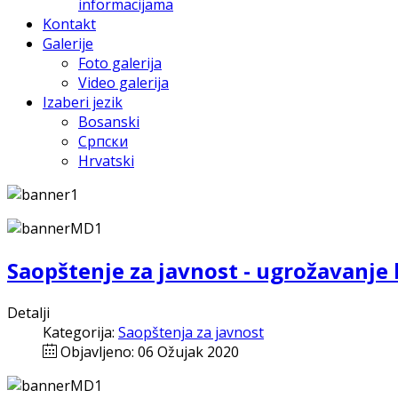
informacijama
Kontakt
Galerije
Foto galerija
Video galerija
Izaberi jezik
Bosanski
Српски
Hrvatski
Saopštenje za javnost - ugrožavanje
Detalji
Kategorija:
Saopštenja za javnost
Objavljeno: 06 Ožujak 2020