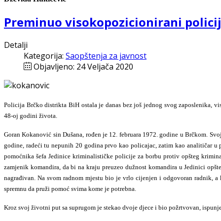
Preminuo visokopozicionirani polici
Detalji
Kategorija:
Saopštenja za javnost
Objavljeno: 24 Veljača 2020
Policija Brčko distrikta BiH ostala je danas bez još jednog svog
zaposlenika, v
48-oj godini života.
Goran Kokanović sin Dušana, rođen je 12. februara 1972. godine u
Brčkom. Svoj
godine, radeći tu nepunih 20 godina prvo kao policajac, zatim kao
analitičar u
pomoćnika šefa Jedinice kriminalističke policije za borbu protiv opšteg krimin
zamjenik komandira, da bi na kraju preuzeo dužnost komandira u Jedinici opšte
nagrađivan.
Na svom radnom mjestu bio je vrlo cijenjen i odgovoran radnik, a 
spremnu da pruži pomoć svima kome je potrebna.
Kroz svoj životni put sa suprugom je stekao dvoje djece i bio požrtvovan, ispun