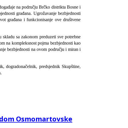
događaje na području Brčko distrikta Bosne i
zbjednosti građana. Ugrožavanje bezbjednosti
ivot građana i funkcionisanje ove društvene
 u skladu sa zakonom preduzeti sve potrebne
zirom na kompleksnost pojma bezbjednosti kao
tanje bezbjednosti na ovom području i miran i
ik, dogradonačelnik, predsjednik Skupštine,
.
ovodom Osmomartovske