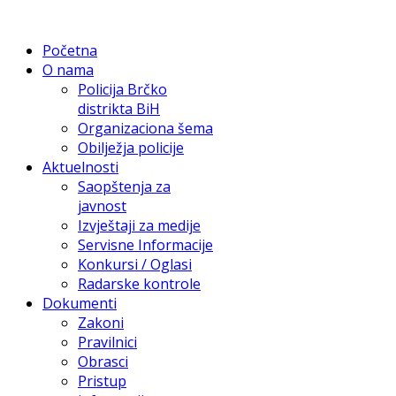
Početna
O nama
Policija Brčko
distrikta BiH
Organizaciona šema
Obilježja policije
Aktuelnosti
Saopštenja za
javnost
Izvještaji za medije
Servisne Informacije
Konkursi / Oglasi
Radarske kontrole
Dokumenti
Zakoni
Pravilnici
Obrasci
Pristup