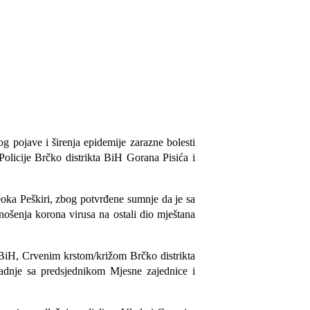
og pojave i širenja epidemije zarazne bolesti
olicije Brčko distrikta BiH Gorana Pisića i
eoka Peškiri, zbog potvrđene sumnje da je sa
ošenja korona virusa na ostali dio mještana
 BiH, Crvenim krstom/križom Brčko distrikta
radnje sa predsjednikom Mjesne zajednice i