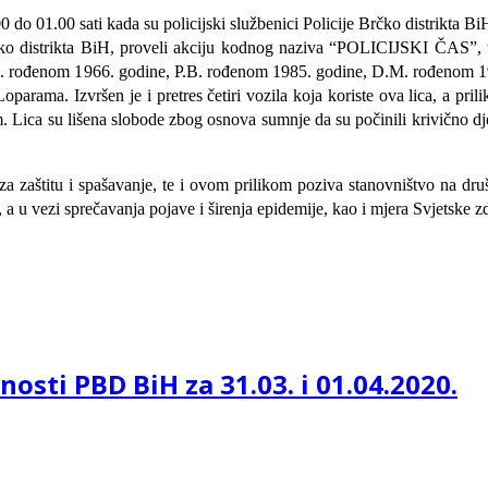
do 01.00 sati kada su policijski službenici Policije Brčko distrikta B
o distrikta BiH, proveli akciju kodnog naziva “POLICIJSKI ČAS”, to
a Z.M. rođenom 1966. godine, P.B. rođenom 1985. godine, D.M. rođenom 1
ama. Izvršen je i pretres četiri vozila koja koriste ova lica, a prili
. Lica su lišena slobode zbog osnova sumnje da su počinili krivično dj
 za zaštitu i spašavanje, te i ovom prilikom poziva stanovništvo na d
a u vezi sprečavanja pojave i širenja epidemije, kao i mjera Svjetske z
nosti PBD BiH za 31.03. i 01.04.2020.