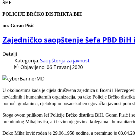
ŠEF
POLICIJE BRČKO DISTRIKTA BiH
mr. Goran Pisić
Zajedničko saopštenje šefa PBD BiH i
Detalji
Kategorija:
Saopštenja za javnost
Objavljeno: 06 Travanj 2020
U okolnostima kada je cijela društvena zajednica u Bosni i Hercegovi
nevladinih i humanitarnih organizacija, pa tako Policije Brčko distri
pomoći građanima, cjelokupnu bosanskohercegovačku javnost potresla 
Stoga ovom prilikom šef Policije Brčko distrikta BiH, Goran Pisić i s
preminulog Mihajlovića, ali i svim njegovima kolegama i humanitarcim
Đoko Mihajlović rođen je 29.06.1958.godine, a preminuo je 03.04.202