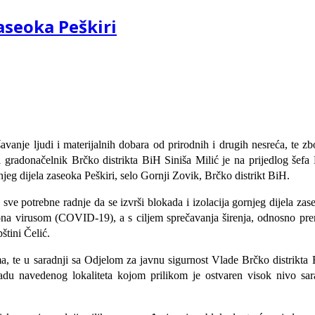
aseoka Peškiri
avanje ljudi i materijalnih dobara od prirodnih i drugih nesreća, te zb
gradonačelnik Brčko distrikta BiH Siniša Milić je na prijedlog šefa P
jeg dijela zaseoka Peškiri, selo Gornji Zovik, Brčko distrikt BiH.
e potrebne radnje da se izvrši blokada i izolacija gornjeg dijela zas
na virusom (COVID-19), a s ciljem sprečavanja širenja, odnosno pren
štini Čelić.
ma, te u saradnji sa Odjelom za javnu sigurnost Vlade Brčko distrikta
adu navedenog lokaliteta kojom prilikom je ostvaren visok nivo sa