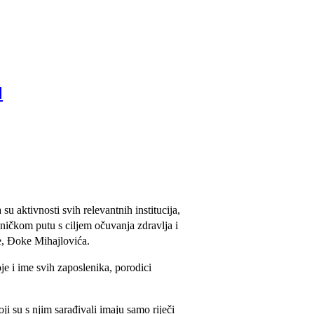
H
aktivnosti svih relevantnih institucija,
dničkom putu s ciljem očuvanja zdravlja i
e, Đoke Mihajlovića.
je i ime svih zaposlenika, porodici
 su s njim sarađivali imaju samo riječi