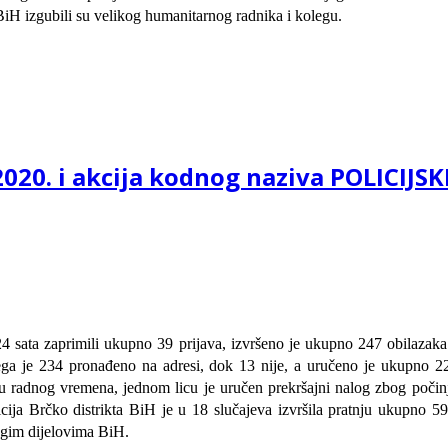
BiH izgubili su velikog humanitarnog radnika i kolegu.
2020. i akcija kodnog naziva POLICIJSK
 24 sata zaprimili ukupno 39 prijava, izvršeno je ukupno 247 obilazaka
čega je 234 pronađeno na adresi, dok 13 nije, a uručeno je ukupno 22
ju radnog vremena, jednom licu je uručen prekršajni nalog zbog poči
icija Brčko distrikta BiH je u 18 slučajeva izvršila pratnju ukupno 5
rugim dijelovima BiH.