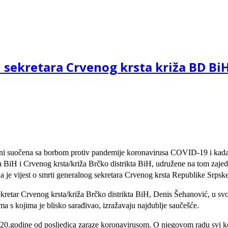
 sekretara Crvenog krsta križa BD Bi
ni suočena sa borbom protiv pandemije koronavirusa COVID-19 i kada su 
kta BiH i Crvenog krsta/križa Brčko distrikta BiH, udružene na tom zaje
je vijest o smrti generalnog sekretara Crvenog krsta Republike Srpsk
ekretar Crvenog krsta/križa Brčko distrikta BiH, Denis Šehanović, u svo
a s kojima je blisko sarađivao, izražavaju najdublje saučešće.
0.godine od posljedica zaraze koronavirusom. O njegovom radu svi koji