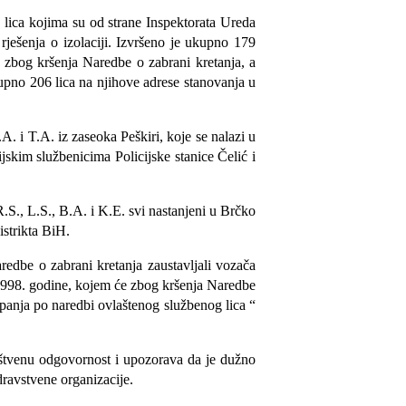
a lica kojima su od strane Inspektorata Ureda
rješenja o izolaciji. Izvršeno je ukupno 179
 zbog kršenja Naredbe o zabrani kretanja, a
ukupno 206 lica na njihove adrese stanovanja u
. i T.A. iz zaseoka Peškiri, koje se nalazi u
ijskim službenicima Policijske stanice Čelić i
R.S., L.S., B.A. i K.E. svi nastanjeni u Brčko
istrikta BiH.
redbe o zabrani kretanja zaustavljali vozača
 1998. godine, kojem će zbog kršenja Naredbe
panja po naredbi ovlaštenog službenog lica “
ruštvenu odgovornost i upozorava da je dužno
dravstvene organizacije.