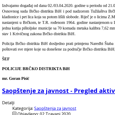
Izdvajamo događaj od dana 02./03.04.2020. godine u periodu od 21.00 
Osnovnog suda Brčko distrikta BiH i pod nadzorom Tužilaštva Brčk
kladionice i pet lica koja su potom lišili slobode. Riječ je o licim
nastanjeni u Brčkom, te T.R. rođenom 1964. godine nastanjenom u Lopar
jedna kutija pištoljske municije sa 70 komada metaka kalibra 7,62 mm
stav 1 Krivičnog zakona Brčko distrikta BiH.
Policija Brčko distrikta BiH dosljedno prati primjenu Naredbi Štaba
poštovati sve mjere koje su donešene za područje Brčko distrikta BiH, 
ŠEF
POLICIJE BRČKO DISTRIKTA BiH
mr. Goran Pisić
Saopštenje za javnost - Pregled aktiv
Detalji
Kategorija:
Saopštenja za javnost
Objavljeno: 02 Travanj 2020