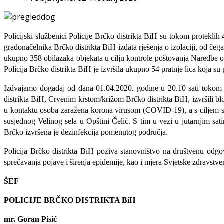
Policijski službenici Policije Brčko distrikta BiH su tokom proteklih
gradonačelnika Brčko distrikta BiH izdata rješenja o izolaciji, od čega
ukupno 358 obilazaka objekata u cilju kontrole poštovanja Naredbe o 
Policija Brčko distrikta BiH je izvršila ukupno 54 pratnje lica koja 
Izdvajamo događaj od dana 01.04.2020. godine u 20.10 sati tokom ko
distrikta BiH, Crvenim krstom/križom Brčko distrikta BiH, izvršili bl
u kontaktu osoba zaražena korona virusom (COVID-19), a s ciljem spr
susjednog Velinog sela u Opštini Čelić.
S tim u vezi u jutarnjim sa
Brčko izvršena je dezinfekcija pomenutog područja.
Policija Brčko distrikta BiH poziva stanovništvo na društvenu odgo
sprečavanja pojave i širenja epidemije, kao i mjera Svjetske zdravstve
ŠEF
POLICIJE BRČKO DISTRIKTA BiH
mr. Goran Pisić