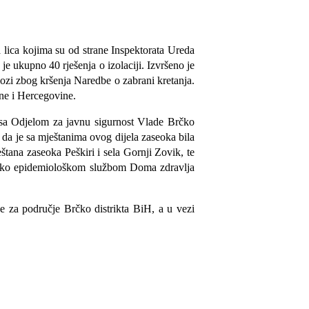
a lica kojima su od strane Inspektorata Ureda
je ukupno 40 rješenja o izolaciji. Izvršeno je
ozi zbog kršenja Naredbe o zabrani kretanja.
sne i Hercegovine.
i sa Odjelom za javnu sigurnost Vlade Brčko
 da je sa mještanima ovog dijela zaseoka bila
tana zaseoka Peškiri i sela Gornji Zovik, te
jensko epidemiološkom službom Doma zdravlja
e za područje Brčko distrikta BiH, a u vezi