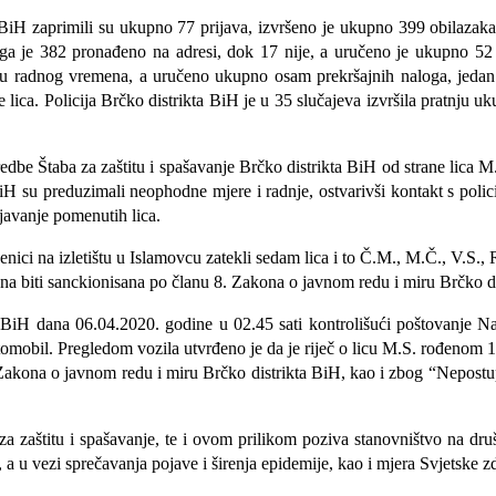
ta BiH zaprimili su ukupno 77 prijava, izvršeno je ukupno 399 obilazak
čega je 382 pronađeno na adresi, dok 17 nije, a uručeno je ukupno 52 
nju radnog vremena, a uručeno ukupno osam prekršajnih naloga, jedan
e lica. Policija Brčko distrikta BiH je u 35 slučajeva izvršila pratnju 
e Štaba za zaštitu i spašavanje Brčko distrikta BiH od strane lica M.A
 BiH su preduzimali neophodne mjere i radnje, ostvarivši kontakt s polic
javanje pomenutih lica.
enici na izletištu u Islamovcu zatekli sedam lica i to Č.M., M.Č., V.S., 
ana biti sanckionisana po članu 8. Zakona o javnom redu i miru Brčko d
a BiH dana 06.04.2020. godine u 02.45 sati kontrolišući poštovanje Na
tomobil. Pregledom vozila utvrđeno je da je riječ o licu M.S. rođenom
 Zakona o javnom redu i miru Brčko distrikta BiH, kao i zbog “Nepostu
 za zaštitu i spašavanje, te i ovom prilikom poziva stanovništvo na d
a u vezi sprečavanja pojave i širenja epidemije, kao i mjera Svjetske z