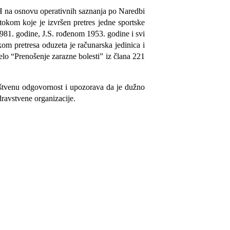
iH na osnovu operativnih saznanja po Naredbi
kom koje je izvršen pretres jedne sportske
981. godine, J.S. rođenom 1953. godine i svi
kom pretresa oduzeta je računarska jedinica i
elo “Prenošenje zarazne bolesti” iz člana 221
ruštvenu odgovornost i upozorava da je dužno
dravstvene organizacije.