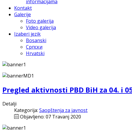
informacijama
Kontakt
Galerije
Foto galerija
Video galerija
Izaberi jezik
Bosanski
Српски
Hrvatski
Pregled aktivnosti PBD BiH za 04. i 0
Detalji
Kategorija:
Saopštenja za javnost
Objavljeno: 07 Travanj 2020