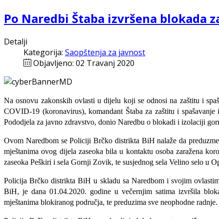
Po Naredbi Štaba izvršena blokada z
Detalji
Kategorija:
Saopštenja za javnost
Objavljeno: 02 Travanj 2020
Na osnovu zakonskih ovlasti u dijelu koji se odnosi na zaštitu i spaš
COVID-19 (koronavirus), komandant Štaba za zaštitu i spašavanje i 
Pododjela za javno zdravstvo, donio Naredbu o blokadi i izolaciji gorn
Ovom Naredbom se Policiji Brčko distrikta BiH nalaže da preduzme sv
mještanima ovog dijela zaseoka bila u kontaktu osoba zaražena koro
zaseoka Peškiri i sela Gornji Zovik, te susjednog sela Velino selo u Op
Policija Brčko distrikta BiH u skladu sa Naredbom i svojim ovlasti
BiH, je dana 01.04.2020. godine u večernjim satima izvršila blok
mještanima blokiranog područja, te preduzima sve neophodne radnje.