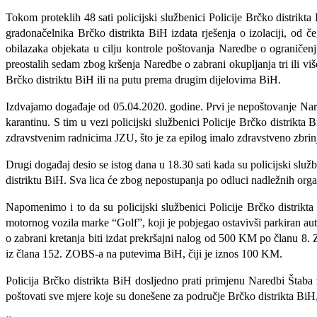
Tokom proteklih 48 sati policijski službenici Policije Brčko distrik
gradonačelnika Brčko distrikta BiH izdata rješenja o izolaciji, od 
obilazaka objekata u cilju kontrole poštovanja Naredbe o ograniče
preostalih sedam zbog kršenja Naredbe o zabrani okupljanja tri ili viš
Brčko distriktu BiH ili na putu prema drugim dijelovima BiH.
Izdvajamo događaje od 05.04.2020. godine. Prvi je nepoštovanje Naredb
karantinu. S tim u vezi policijski službenici Policije Brčko distrikta
zdravstvenim radnicima JZU, što je za epilog imalo zdravstveno zbrin
Drugi događaj desio se istog dana u 18.30 sati kada su policijski služb
distriktu BiH. Sva lica će zbog nepostupanja po odluci nadležnih org
Napomenimo i to da su policijski službenici Policije Brčko distrikt
motornog vozila marke “Golf”, koji je pobjegao ostavivši parkiran au
o zabrani kretanja biti izdat prekršajni nalog od 500 KM po članu 8.
iz člana 152. ZOBS-a na putevima BiH, čiji je iznos 100 KM.
Policija Brčko distrikta BiH dosljedno prati primjenu Naredbi Štaba
poštovati sve mjere koje su donešene za područje Brčko distrikta BiH, 