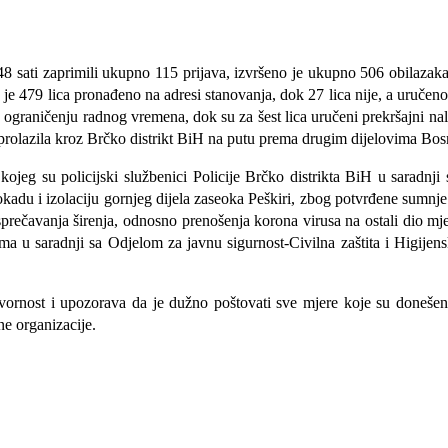
 48 sati zaprimili ukupno 115 prijava, izvršeno je ukupno 506 obilazak
 je 479 lica pronađeno na adresi stanovanja, dok 27 lica nije, a uručeno 
ograničenju radnog vremena, dok su za šest lica uručeni prekršajni nal
su prolazila kroz Brčko distrikt BiH na putu prema drugim dijelovima Bo
jeg su policijski službenici Policije Brčko distrikta BiH u saradnj
okadu i izolaciju gornjeg dijela zaseoka Peškiri, zbog potvrđene sumnje
ečavanja širenja, odnosno prenošenja korona virusa na ostali dio mješ
tima u saradnji sa Odjelom za javnu sigurnost-Civilna zaštita i Higi
vornost i upozorava da je dužno poštovati sve mjere koje su donešen
ne organizacije.