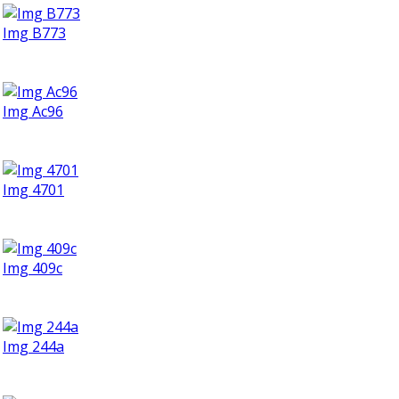
Img B773
Img Ac96
Img 4701
Img 409c
Img 244a