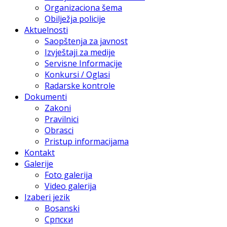
Organizaciona šema
Obilježja policije
Aktuelnosti
Saopštenja za javnost
Izvještaji za medije
Servisne Informacije
Konkursi / Oglasi
Radarske kontrole
Dokumenti
Zakoni
Pravilnici
Obrasci
Pristup informacijama
Kontakt
Galerije
Foto galerija
Video galerija
Izaberi jezik
Bosanski
Српски