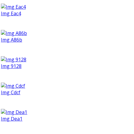
Img Eac4
Img A86b
Img 9128
Img Cdcf
Img Dea1