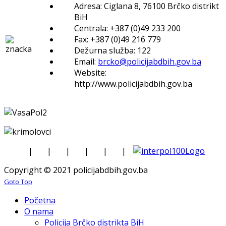
Adresa: Ciglana 8, 76100 Brčko distrikt
BiH
Centrala: +387 (0)49 233 200
Fax: +387 (0)49 216 779
Dežurna služba: 122
Email:
brcko@policijabdbih.gov.ba
Website:
http://www.policijabdbih.gov.ba
|
|
|
|
|
|
Copyright © 2021 policijabdbih.gov.ba
Goto Top
Početna
O nama
Policija Brčko distrikta BiH