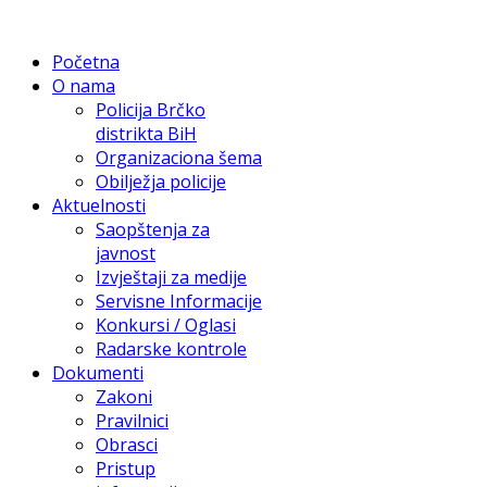
Početna
O nama
Policija Brčko
distrikta BiH
Organizaciona šema
Obilježja policije
Aktuelnosti
Saopštenja za
javnost
Izvještaji za medije
Servisne Informacije
Konkursi / Oglasi
Radarske kontrole
Dokumenti
Zakoni
Pravilnici
Obrasci
Pristup