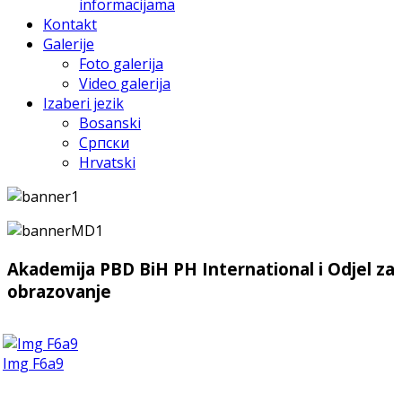
informacijama
Kontakt
Galerije
Foto galerija
Video galerija
Izaberi jezik
Bosanski
Српски
Hrvatski
Akademija PBD BiH PH International i Odjel za
obrazovanje
Img F6a9