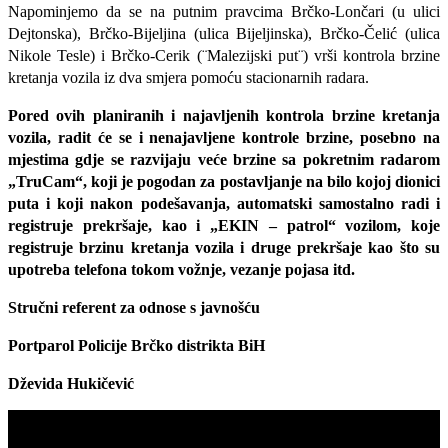
Napominjemo da se na putnim pravcima Brčko-Lončari (u ulici
Dejtonska), Brčko-Bijeljina (ulica Bijeljinska), Brčko-Čelić (ulica
Nikole Tesle) i Brčko-Cerik (¨Malezijski put¨) vrši kontrola brzine
kretanja vozila iz dva smjera pomoću stacionarnih radara.
Pored ovih planiranih i najavljenih kontrola brzine kretanja
vozila, radit će se i nenajavljene kontrole brzine, posebno na
mjestima gdje se razvijaju veće brzine sa pokretnim radarom
„TruCam“, koji je pogodan za postavljanje na bilo kojoj dionici
puta i koji nakon podešavanja, automatski samostalno radi i
registruje prekršaje, kao i „EKIN – patrol“ vozilom, koje
registruje brzinu kretanja vozila i druge prekršaje kao što su
upotreba telefona tokom vožnje, vezanje pojasa itd.
Stručni referent za odnose s javnošću
Portparol Policije Brčko distrikta BiH
Dževida Hukičević