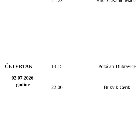
21-23
Brka-G.Rahić-Maoč
ČETVRTAK
13-15
Potočari-Dubravice
02.07.2026.
godine
22-00
Bukvik-Cerik