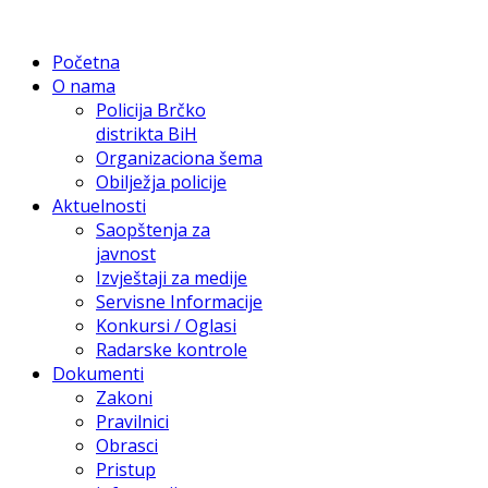
Početna
O nama
Policija Brčko
distrikta BiH
Organizaciona šema
Obilježja policije
Aktuelnosti
Saopštenja za
javnost
Izvještaji za medije
Servisne Informacije
Konkursi / Oglasi
Radarske kontrole
Dokumenti
Zakoni
Pravilnici
Obrasci
Pristup