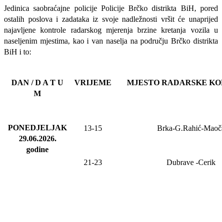
Jedinica saobraćajne policije Policije Brčko distrikta BiH, pored
ostalih poslova i zadataka iz svoje nadležnosti
vršit će
unaprijed
najavljene
kontrole radarskog mjerenja brzine kretanja vozila u
naseljenim mjestima, kao i van naselja na području Brčko distrikta
BiH i to:
DAN / D A T U
VRIJEME
MJESTO RADARSKE K
M
PONEDJELJAK
13-15
Brka-G.Rahić-Maoč
29.06.2026
.
godine
21-23
Dubrave
-Cerik