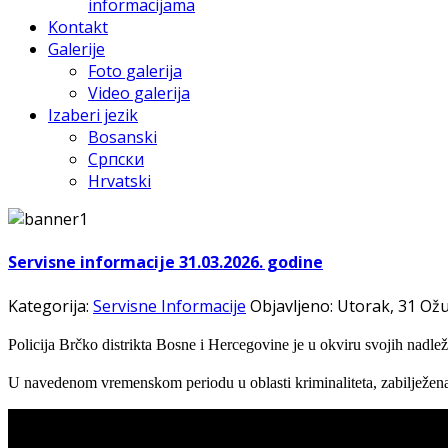
informacijama
Kontakt
Galerije
Foto galerija
Video galerija
Izaberi jezik
Bosanski
Српски
Hrvatski
Servisne informacije 31.03.2026. godine
Kategorija:
Servisne Informacije
Objavljeno: Utorak, 31 Ož
Policija Brčko distrikta Bosne i Hercegovine je u okviru svojih nadležn
U navedenom vremenskom periodu u oblasti kriminaliteta, zabilježena 