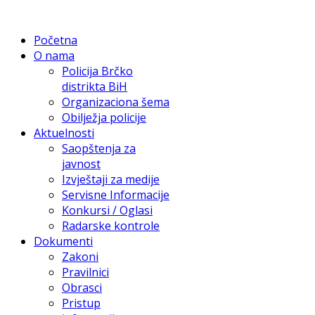
Početna
O nama
Policija Brčko
distrikta BiH
Organizaciona šema
Obilježja policije
Aktuelnosti
Saopštenja za
javnost
Izvještaji za medije
Servisne Informacije
Konkursi / Oglasi
Radarske kontrole
Dokumenti
Zakoni
Pravilnici
Obrasci
Pristup