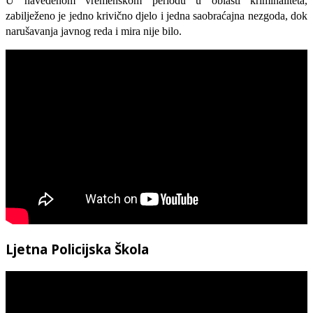
U navedenom vremenskom periodu u oblasti kriminaliteta,
zabilježeno je jedno krivično djelo i jedna saobraćajna nezgoda, dok
narušavanja javnog reda i mira nije bilo.
Ljetna Policijska Škola