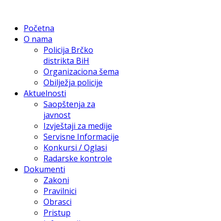
Početna
O nama
Policija Brčko
distrikta BiH
Organizaciona šema
Obilježja policije
Aktuelnosti
Saopštenja za
javnost
Izvještaji za medije
Servisne Informacije
Konkursi / Oglasi
Radarske kontrole
Dokumenti
Zakoni
Pravilnici
Obrasci
Pristup