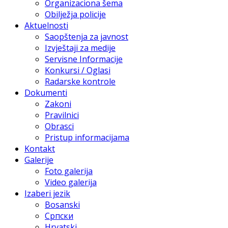
Organizaciona šema
Obilježja policije
Aktuelnosti
Saopštenja za javnost
Izvještaji za medije
Servisne Informacije
Konkursi / Oglasi
Radarske kontrole
Dokumenti
Zakoni
Pravilnici
Obrasci
Pristup informacijama
Kontakt
Galerije
Foto galerija
Video galerija
Izaberi jezik
Bosanski
Српски
Hrvatski