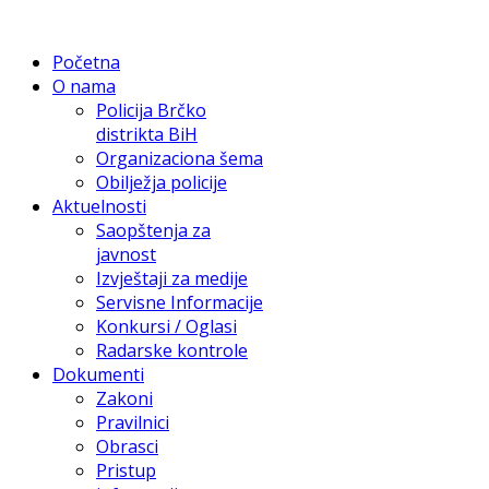
Početna
O nama
Policija Brčko
distrikta BiH
Organizaciona šema
Obilježja policije
Aktuelnosti
Saopštenja za
javnost
Izvještaji za medije
Servisne Informacije
Konkursi / Oglasi
Radarske kontrole
Dokumenti
Zakoni
Pravilnici
Obrasci
Pristup