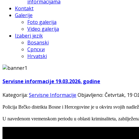
informacijama
Kontakt
Galerije
Foto galerija
Video galerija
Izaberi jezik
Bosanski
Српски
Hrvatski
Servisne informacije 19.03.2026. godine
Kategorija:
Servisne Informacije
Objavljeno: Četvrtak, 19 O
Policija Brčko distrikta Bosne i Hercegovine je u okviru svojih nadlež
U navedenom vremenskom periodu u oblasti kriminaliteta, zabilježena s