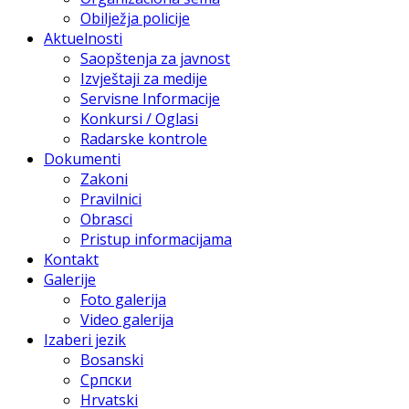
Obilježja policije
Aktuelnosti
Saopštenja za javnost
Izvještaji za medije
Servisne Informacije
Konkursi / Oglasi
Radarske kontrole
Dokumenti
Zakoni
Pravilnici
Obrasci
Pristup informacijama
Kontakt
Galerije
Foto galerija
Video galerija
Izaberi jezik
Bosanski
Српски
Hrvatski