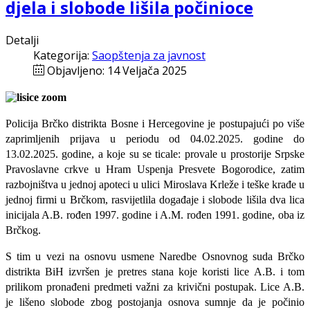
djela i slobode lišila počinioce
Detalji
Kategorija:
Saopštenja za javnost
Objavljeno: 14 Veljača 2025
Policija Brčko distrikta Bosne i Hercegovine je postupajući po više
zaprimljenih prijava u periodu od 04.02.2025. godine do
13.02.2025. godine, a koje su se ticale: provale u prostorije Srpske
Pravoslavne crkve u Hram Uspenja Presvete Bogorodice, zatim
razbojništva u jednoj apoteci u ulici Miroslava Krleže i teške krađe u
jednoj firmi u Brčkom, rasvijetlila događaje i slobode lišila dva lica
inicijala A.B. rođen 1997. godine i A.M. rođen 1991. godine, oba iz
Brčkog.
S tim u vezi na osnovu usmene Naredbe Osnovnog suda Brčko
distrikta BiH izvršen je pretres stana koje koristi lice A.B. i tom
prilikom pronađeni predmeti važni za krivični postupak. Lice A.B.
je lišeno slobode zbog postojanja osnova sumnje da je počinio