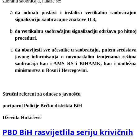
zabranu saobraćaja, nalaže se:
da odmah postavi i instalira vertikalnu saobraćajnu
signalizaciju-saobraćajne znakove II-3,
da vertikalnu saobraćajnu signalizaciju održava po hitnoj
proceduri,
da obavijesti sve učesnike u saobraćaju, putem sredstava
javnog informisanja o novonastalim izmjenama režima
saobraćaja kao i AMS RS i BIHAMK, kao i nadležna
ministarstva u Bosni i Hercegovini.
Stručni referent za odnose s javnošću
portparol Policije Brčko distrikta BiH
Dževida Hukičević
PBD BiH rasvijetlila seriju krivičnih