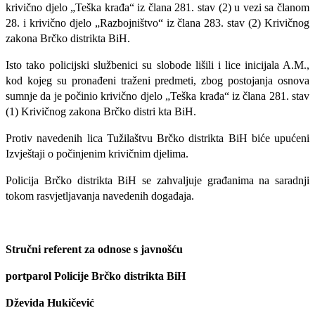
krivično djelo „Teška krađa“ iz člana 281. stav (2) u vezi sa članom
28. i krivično djelo „Razbojništvo“ iz člana 283. stav (2) Krivičnog
zakona Brčko distrikta BiH.
Isto tako policijski službenici su slobode lišili i lice inicijala A.M.,
kod kojeg su pronađeni traženi predmeti, zbog postojanja osnova
sumnje da je počinio krivično djelo „Teška krađa“ iz člana 281. stav
(1) Krivičnog zakona Brčko distri kta BiH.
Protiv navedenih lica Tužilaštvu Brčko distrikta BiH biće upućeni
Izvještaji o počinjenim krivičnim djelima.
Policija Brčko distrikta BiH se zahvaljuje građanima na saradnji
tokom rasvjetljavanja navedenih događaja.
Stručni referent za odnose s javnošću
portparol Policije Brčko distrikta BiH
Dževida Hukičević