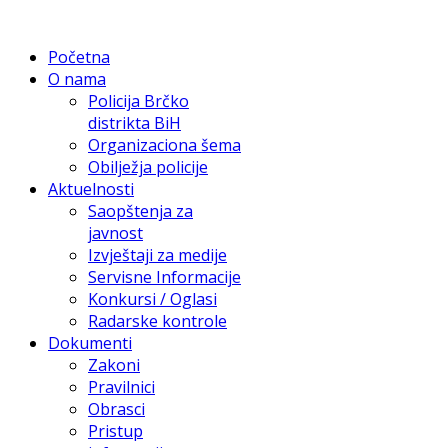
Početna
O nama
Policija Brčko
distrikta BiH
Organizaciona šema
Obilježja policije
Aktuelnosti
Saopštenja za
javnost
Izvještaji za medije
Servisne Informacije
Konkursi / Oglasi
Radarske kontrole
Dokumenti
Zakoni
Pravilnici
Obrasci
Pristup