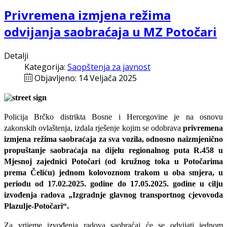
Privremena izmjena režima
odvijanja saobraćaja u MZ Potočari
Detalji
Kategorija:
Saopštenja za javnost
Objavljeno: 14 Veljača 2025
Policija Brčko distrikta Bosne i Hercegovine je na osnovu
zakonskih ovlaštenja, izdala rješenje kojim se odobrava
privremena
izmjena režima saobraćaja za sva vozila, odnosno naizmjenično
propuštanje saobraćaja na dijelu regionalnog puta R.458 u
Mjesnoj zajednici Potočari (od kružnog toka u Potočarima
prema Čeliću) jednom kolovoznom trakom u oba smjera, u
periodu od 17.02.2025. godine do 17.05.2025. godine u cilju
izvođenja radova „Izgradnje glavnog transportnog cjevovoda
Plazulje-Potočari“.
Za vrijeme izvođenja radova
saobraćaj će se odvijati jednom