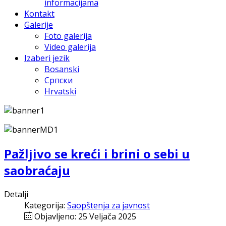
informacijama
Kontakt
Galerije
Foto galerija
Video galerija
Izaberi jezik
Bosanski
Српски
Hrvatski
Pažlјivo se kreći i brini o sebi u
saobraćaju
Detalji
Kategorija:
Saopštenja za javnost
Objavljeno: 25 Veljača 2025