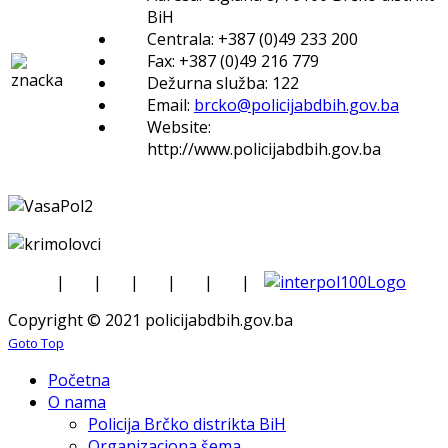
BiH
Centrala: +387 (0)49 233 200
Fax: +387 (0)49 216 779
Dežurna služba: 122
Email:
brcko@policijabdbih.gov.ba
Website:
http://www.policijabdbih.gov.ba
|
|
|
|
|
|
Copyright © 2021 policijabdbih.gov.ba
Goto Top
Početna
O nama
Policija Brčko distrikta BiH
Organizaciona šema