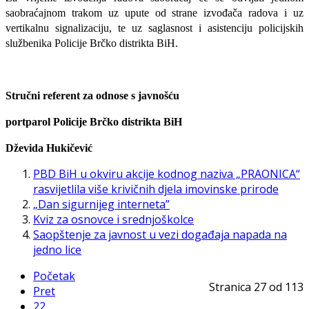
saobraćajnom trakom uz upute od strane izvođača radova i uz
vertikalnu signalizaciju, te uz saglasnost i asistenciju policijskih
službenika Policije Brčko distrikta BiH.
Stručni referent za odnose s javnošću
portparol Policije Brčko distrikta BiH
Dževida Hukičević
PBD BiH u okviru akcije kodnog naziva „PRAONICA“
rasvijetlila više krivičnih djela imovinske prirode
„Dan sigurnijeg interneta”
Kviz za osnovce i srednjoškolce
Saopštenje za javnost u vezi događaja napada na
jedno lice
Početak
Stranica 27 od 113
Pret
22