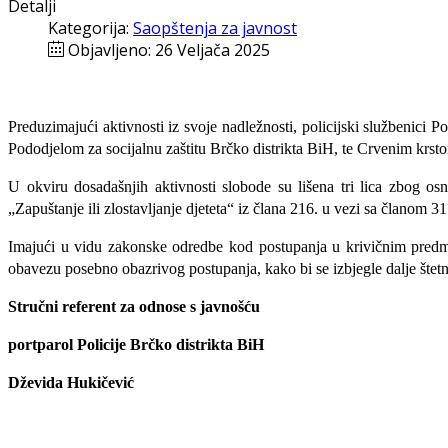
Detalji
Kategorija:
Saopštenja za javnost
Objavljeno: 26 Veljača 2025
Preduzimajući aktivnosti iz svoje nadležnosti, policijski službenici 
Pododjelom za socijalnu zaštitu Brčko distrikta BiH, te Crvenim krstom
U okviru dosadašnjih aktivnosti slobode su lišena tri lica zbog o
„Zapuštanje ili zlostavljanje djeteta“ iz člana 216. u vezi sa članom
Imajući u vidu zakonske odredbe kod postupanja u krivičnim predmeti
obavezu posebno obazrivog postupanja, kako bi se izbjegle dalje štetne p
Stručni referent za odnose s javnošću
portparol Policije Brčko distrikta BiH
Dževida Hukičević