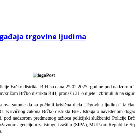
ogađaja trgovine ljudima
Policije Brčko distrikta BiH su dana 25.02.2025. godine pod nadzorom T
/križom Brčko distrikta BiH, pronašli 31-o dijete i zbrinuli ih na sigu
snova sumnje da su počinili krivična djela „Trgovina ljudima“ iz čl
om 31. Krivičnog zakona Brčko distrikta BiH. Istraga o navedenom doga
zi, pod nadzorom predmetnog tužioca policijski službenici Policije Brč
a Državnom agencijom za istrage i zaštitu (SIPA), MUP-om Republike
a.