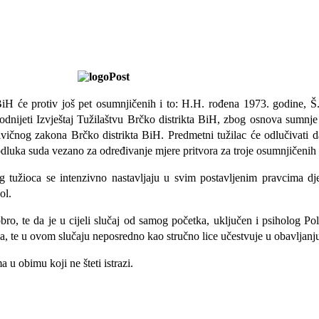
BiH će protiv još pet osumnjičenih i to: H.H. rođena 1973. godine, 
ijeti Izvještaj Tužilaštvu Brčko distrikta BiH, zbog osnova sumnje d
Krivičnog zakona Brčko distrikta BiH. Predmetni tužilac će odlučivat
dluka suda vezano za određivanje mjere pritvora za troje osumnjičenih k
g tužioca se intenzivno nastavljaju u svim postavljenim pravcima dje
ol.
o, te da je u cijeli slučaj od samog početka, uključen i psiholog Pol
a, te u ovom slučaju neposredno kao stručno lice učestvuje u obavljanj
u obimu koji ne šteti istrazi.