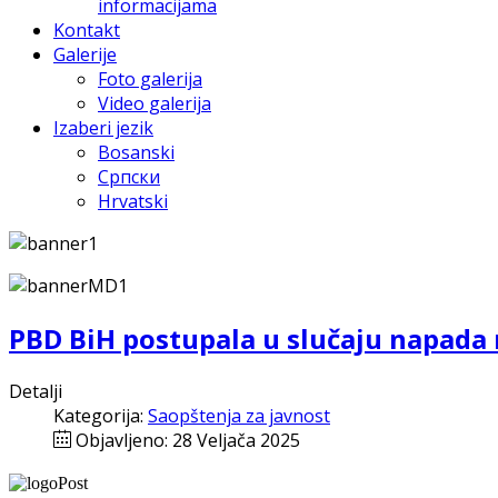
informacijama
Kontakt
Galerije
Foto galerija
Video galerija
Izaberi jezik
Bosanski
Српски
Hrvatski
PBD BiH postupala u slučaju napada 
Detalji
Kategorija:
Saopštenja za javnost
Objavljeno: 28 Veljača 2025