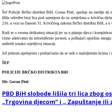
Šef Policije Brčko distrikta BiH, Goran Pisić, apeluje na medije da 
lišila određen broj lica pod sumnjom da su umiješana u krivična djela
216. u vezi sa članom 31. Krivičnog zakona Brčko distrikta BiH, a u v
Radi se o veoma delikatnoj situaciji jer su u pitanju djeca i komple
ćemo adekvatno da informišemo javnost, a poštujući opsežnu istragu
naštetiti ionako osjetljivoj situaciji.
Još jednom apelujemo i podsjećamo da se radi o maloljetnim licima i d
ŠEF
POLICIJE BRČKO DISTRIKTA BiH
Mr. Goran Pisić
PBD BiH slobode lišila tri lica zbog 
„Trgovina djecom“ i „ Zapuštanje ili 