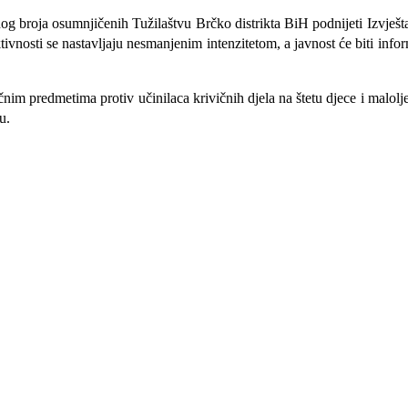
g broja osumnjičenih Tužilaštvu Brčko distrikta BiH podnijeti Izvješta
aktivnosti se nastavljaju nesmanjenim intenzitetom, a javnost će biti in
im predmetima protiv učinilaca krivičnih djela na štetu djece i maloljet
u.