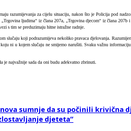
imaju razumijevanja za cijelu situaciju, nakon što je Policija pod nad
 „Trgovina ljudima“ iz člana 207a, „Trgovina djecom“ iz člana 207b i „Z
ezi s tim se preduzimaju hitne istražne radnje.
ksnom slučaju koji podrazumijeva nekoliko pravaca djelovanja. Razumije
 koju ni u kojem slučaju ne smijemo narušiti. Svaku važnu informaciju
a je najvažnije sada da oni budu adekvatno zbrinuti.
osnova sumnje da su počinili krivična 
zlostavljanje djeteta“