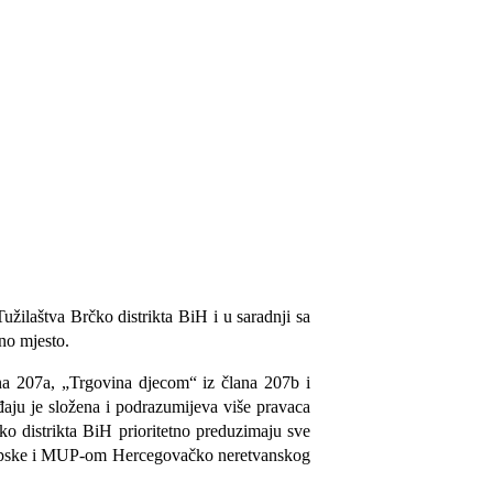
užilaštva Brčko distrikta BiH i u saradnji sa
rno mjesto.
ana 207a, „Trgovina djecom“ iz člana 207b i
đaju je složena i podrazumijeva više pravaca
ko distrikta BiH prioritetno preduzimaju sve
 Srpske i MUP-om Hercegovačko neretvanskog