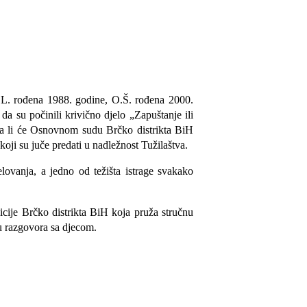
Š.L. rođena 1988. godine, O.Š. rođena 2000.
a su počinili krivično djelo „Zapuštanje ili
i da li će Osnovnom sudu Brčko distrikta BiH
oji su juče predati u nadležnost Tužilaštva.
lovanja, a jedno od težišta istrage svakako
icije Brčko distrikta BiH koja pruža stručnu
u razgovora sa djecom.