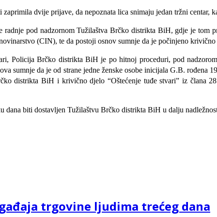
 zaprimila dvije prijave, da nepoznata lica snimaju jedan tržni centar, k
žne radnje pod nadzornom Tužilaštva Brčko distrikta BiH, gdje je tom 
novinarstvo (CIN), te da postoji osnov sumnje da je počinjeno krivično 
ri, Policija Brčko distrikta BiH je po hitnoj proceduri, pod nadzorom
osnova sumnje da je od strane jedne ženske osobe inicijala G.B. rođena 
ko distrikta BiH i krivično djelo “Oštećenje tuđe stvari” iz člana 28
u dana biti dostavljen Tužilaštvu Brčko distrikta BiH u dalju nadležnost
ogađaja trgovine ljudima trećeg dana