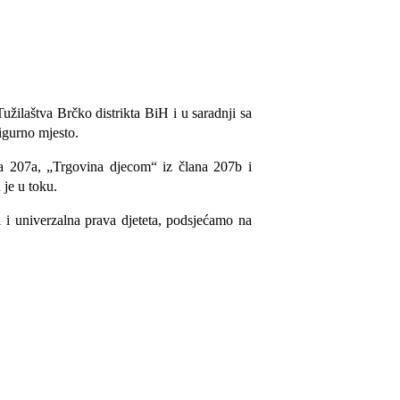
užilaštva Brčko distrikta BiH i u saradnji sa
sigurno mjesto.
ana 207a, „Trgovina djecom“ iz člana 207b i
 je u toku.
i i univerzalna prava djeteta, podsjećamo na