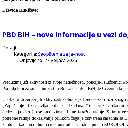
Dževida Hukičević
PBD BiH – nove informacije u vezi d
Detalji
Kategorija:
Saopštenja za javnost
Objavljeno: 27 Veljača 2025
Preduzimajući aktivnosti iz svoje nadležnosti, policijski službenici 
Pododjelom za socijalnu zaštitu Brčko distrikta BiH, te Crvenim krstom
U okviru dosadašnjih aktivnosti slobode je lišeno osam lica zbog o
„Zapuštanje ili zlostavljanje djeteta“ iz člana 216. u vezi sa član
djelovanja tako što se preduzimaju hitne istražne radnje. S tim u ve
potrebne radnje dokazivanja prilikom čega je ostvarena saradnja s
kantona, kao i neophodna međunarodna saradnja putem EUROPOL-