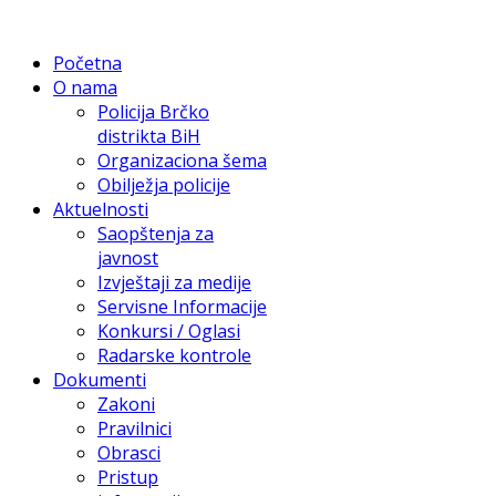
Početna
O nama
Policija Brčko
distrikta BiH
Organizaciona šema
Obilježja policije
Aktuelnosti
Saopštenja za
javnost
Izvještaji za medije
Servisne Informacije
Konkursi / Oglasi
Radarske kontrole
Dokumenti
Zakoni
Pravilnici
Obrasci
Pristup