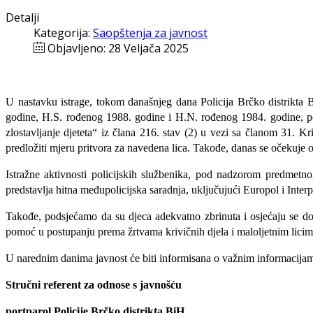
Detalji
Kategorija:
Saopštenja za javnost
Objavljeno: 28 Veljača 2025
U nastavku istrage, tokom današnjeg dana Policija Brčko distrikta 
godine, H.S. rođenog 1988. godine i H.N. rođenog 1984. godine, podn
zlostavljanje djeteta“ iz člana 216. stav (2) u vezi sa članom 31. 
predložiti mjeru pritvora za navedena lica. Takođe, danas se očekuje o
Istražne aktivnosti policijskih službenika, pod nadzorom predmetno
predstavlja hitna međupolicijska saradnja, uključujući Europol i Interp
Takođe, podsjećamo da su djeca adekvatno zbrinuta i osjećaju se dobr
pomoć u postupanju prema žrtvama krivičnih djela i maloljetnim licim
U narednim danima javnost će biti informisana o važnim informacijama 
Stručni referent za odnose s javnošću
portparol Policije Brčko distrikta BiH