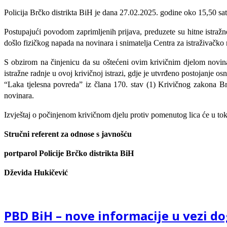
Policija Brčko distrikta BiH je dana 27.02.2025. godine oko 15,50 sati
Postupajući povodom zaprimljenih prijava, preduzete su hitne istra
došlo fizičkog napada na novinara i snimatelja Centra za istraživačko 
S obzirom na činjenicu da su oštećeni ovim krivičnim djelom novina
istražne radnje u ovoj krivičnoj istrazi, gdje je utvrđeno postojanje 
“Laka tjelesna povreda” iz člana 170. stav (1) Krivičnog zakona Brč
novinara.
Izvještaj o počinjenom krivičnom djelu protiv pomenutog lica će u tok
Stručni referent za odnose s javnošću
portparol Policije Brčko distrikta BiH
Dževida Hukičević
PBD BiH – nove informacije u vezi d