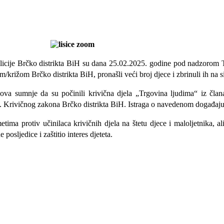
Policije Brčko distrikta BiH su dana 25.02.2025. godine pod nadzorom T
/križom Brčko distrikta BiH, pronašli veći broj djece i zbrinuli ih na 
snova sumnje da su počinili krivična djela „Trgovina ljudima“ iz čl
 31. Krivičnog zakona Brčko distrikta BiH. Istraga o navedenom događaju
ma protiv učinilaca krivičnih djela na štetu djece i maloljetnika, al
osljedice i zaštitio interes djeteta.