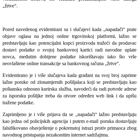
„žrtve“.
Pored navedenog evidentirani su i slučajevi kada „napadači“ prate
objave oglasa na jednoj online trgovinskoj platformi, lažno se
predstavljaju kao potencijalni kupci proizvoda tražeći da prodavac
dostavi podatke o svojoj bankovnoj kartici radi navodne uplate
novca, međutim dobijene podatke iskorištavaju tako što vrše
neovlaštene online transakcije sa bankovnog računa „žrtve“.
Evidentirano je i više slučajeva kada građani na svoj broj zaprime
lažne poruke od zlonamjernih pošiljalaca koji se predstavljaju kao
poštanska odnosno kurirska služba, navodeći da radi potvrde adrese
za isporuku pošiljke treba da otvore određen web link i da upišu
tražene podatke.
Zaprimljeno je i više prijava da se „napadači“ lažno predstavljaju
kao jedna od policijskih agencija i putem e-mail poruka dostavljaju
falsifikovano obavještenje o pokrenutoj istrazi protiv primaoca zbog
navodnog pristupanja nezakonitim internet sadržajima.