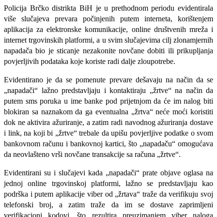
Policija Brčko distrikta BiH je u prethodnom periodu evidentirala
više slučajeva prevara počinjenih putem interneta, korištenjem
aplikacija za elektronske komunikacije, online društvenih mreža i
internet trgovinskih platformi, a u
svim slučajevima cilj zlonamjernih
napadača bio je sticanje nezakonite novčane dobiti ili prikupljanja
povjerljivih podataka koje koriste radi dalje zloupotrebe.
Evidentirano je da se pomenute prevare dešavaju na način da se
„napadači“ lažno predstavljaju i kontaktiraju „žrtve“ na način da
putem sms poruka u ime banke pod prijetnjom da će im nalog biti
blokiran sa naznakom da ga eventualna „žrtva“ neće moći koristiti
dok ne aktivira ažuriranje, a zatim radi navodnog ažuriranja dostave
i link, na koji bi „žrtve“ trebale da upišu povjerljive podatke o svom
bankovnom računu i bankovnoj kartici, što „napadaču“ omogućava
da neovlašteno vrši novčane transakcije sa računa „žrtve“.
Evidentirani su i slučajevi kada „napadači“ prate objave oglasa na
jednoj online trgovinskoj platformi, lažno se predstavljaju kao
podrška i putem aplikacije viber od „žrtava“ traže da verifikuju svoj
telefonski broj, a zatim traže da im se dostave zaprimljeni
verifikacioni kodovi, što rezultira preuzimanjem viber naloga