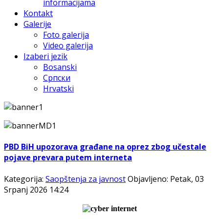
informacijama
Kontakt
Galerije
Foto galerija
Video galerija
Izaberi jezik
Bosanski
Српски
Hrvatski
PBD BiH upozorava građane na oprez zbog učestale
pojave prevara putem interneta
Kategorija:
Saopštenja za javnost
Objavljeno: Petak, 03
Srpanj 2026 14:24