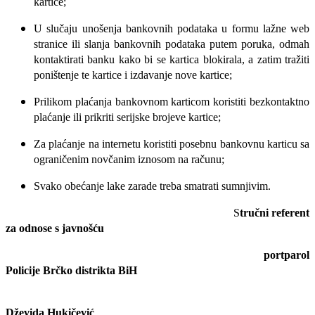
kartice;
U slučaju unošenja bankovnih podataka u formu lažne web
stranice ili slanja bankovnih podataka putem poruka, odmah
kontaktirati banku kako bi se kartica blokirala, a zatim tražiti
poništenje te kartice i izdavanje nove kartice;
Prilikom plaćanja bankovnom karticom koristiti bezkontaktno
plaćanje ili prikriti serijske brojeve kartice;
Za plaćanje na internetu koristiti posebnu bankovnu karticu sa
ograničenim novčanim iznosom na računu;
Svako obećanje lake zarade treba smatrati sumnjivim.
S
tručni referent
za odnose s javnošću
portparol
Policije Brčko distrikta BiH
Dževida Hukičević