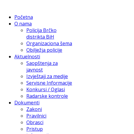
Početna
O nama
Policija Brčko
distrikta BiH
Organizaciona šema
Obilježja policije
Aktuelnosti
Saopštenja za
javnost
Izvještaji za medije
Servisne Informacije
Konkursi / Oglasi
Radarske kontrole
Dokumenti
Zakoni
Pravilnici
Obrasci
Pristup