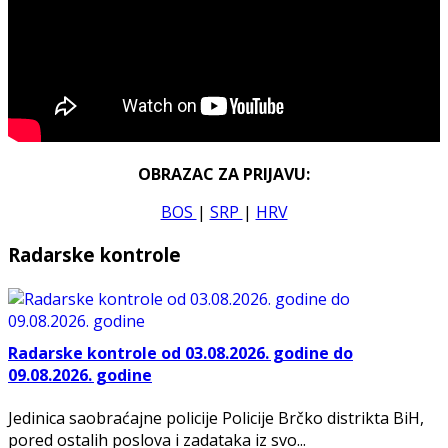
OBRAZAC ZA PRIJAVU:
BOS
|
SRP
|
HRV
Radarske kontrole
Radarske kontrole od 03.08.2026. godine do
09.08.2026. godine
Jedinica saobraćajne policije Policije Brčko distrikta BiH,
pored ostalih poslova i zadataka iz svo...