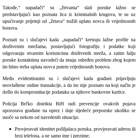
Takođe,“ napadači“ su „žrtvama“ slali poruke lažno se
predstavljajući kao poznata lica iz kriminalnih krugova, te su uz
upućivanje prijetnji od „žrtava“ tražili uplatu novca ili vrijednosnih
bonova.
Poznati su i slučajevi kada „napadači“ kreiraju lažne profile na
društvenim mrežama, postavljajući fotografiju i podatke koji
odgovaraju stvarnim korisnicima društvenih mreža, a zatim šalju
poruke kontaktima navodeći da imaju određen problem zbog kojem
im hitno treba uplata novca putem vrijednosnih bonova.
Među evidentiranim su i slučajevi kada građani prijavljuju
neovlaštene online transakcije, a da im nije poznato na koji način je
došlo do kompromitacije podataka sa njihove bankovne kartice.
Policija Brčko distrikta BiH radi prevencije ovakvih pojava
upozorava građane na oprez i daje sljedeće preporuke ukoliko se
suoče sa nekom od navedenih situacija:
Provjeravati identitet pošiljalaca poruka, provjeravati adresu ili
broj telefona, a ne samo ime i prezime;