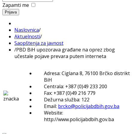
Zapamti me
Prijava
Naslovnica
/
Aktuelnosti
/
Saopštenja za javnost
/
PBD BiH upozorava građane na oprez zbog
učestale pojave prevara putem interneta
Adresa: Ciglana 8, 76100 Brčko distrikt
BiH
Centrala: +387 (0)49 233 200
Fax: +387 (0)49 216 779
Dežurna služba: 122
Email:
brcko@policijabdbih.gov.ba
Website:
http://www.policijabdbih.gov.ba