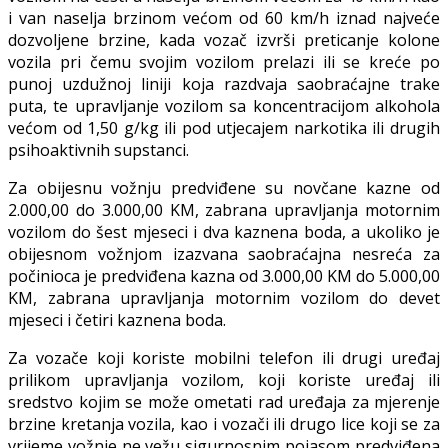
i van naselja brzinom većom od 60 km/h iznad najveće
dozvoljene brzine, kada vozač izvrši preticanje kolone
vozila pri čemu svojim vozilom prelazi ili se kreće po
punoj uzdužnoj liniji koja razdvaja saobraćajne trake
puta, te upravljanje vozilom sa koncentracijom alkohola
većom od 1,50 g/kg ili pod utjecajem narkotika ili drugih
psihoaktivnih supstanci.
Za obijesnu vožnju predviđene su novčane kazne od
2.000,00 do 3.000,00 KM, zabrana upravljanja motornim
vozilom do šest mjeseci i dva kaznena boda, a ukoliko je
obijesnom vožnjom izazvana saobraćajna nesreća za
počinioca je predviđena kazna od 3.000,00 KM do 5.000,00
KM, zabrana upravljanja motornim vozilom do devet
mjeseci i četiri kaznena boda.
Za vozače koji koriste mobilni telefon ili drugi uređaj
prilikom upravljanja vozilom, koji koriste uređaj ili
sredstvo kojim se može ometati rad uređaja za mjerenje
brzine kretanja vozila, kao i vozači ili drugo lice koji se za
vrijeme vožnje ne vežu sigurnosnim pojasom predviđena