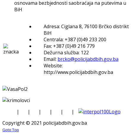
osnovama bezbjednosti saobraćaja na putevima u
BiH
Adresa: Ciglana 8, 76100 Brčko distrikt
BiH
Centrala: +387 (0)49 233 200
Fax: +387 (0)49 216 779
Dežurna služba: 122
Email:
brcko@policijabdbih.gov.ba
Website:
http://www.policijabdbih.gov.ba
|
|
|
|
|
|
Copyright © 2021 policijabdbih.gov.ba
Goto Top