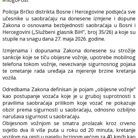
Policija Brčko distrikta Bosne i Hercegovine podsjeća sve
učesnike u saobraćaju na donesene izmjene i dopune
Zakona o osnovama bezbjednosti saobraćaja u Bosni i
Hercegovini („Službeni glasnik BiH”, broj 35/26) a koje su
stupile na snagu dana 27. maja 2026. godine.
Izmjenama i dopunama Zakona donesene su strožije
sankcije koje se tiču obijesne vožnje, upotrebe mobilnog
telefona tokom vožnje, nevezivanje sigurnosnog pojasa
te ometanje rada uređaja za mjerenje brzine kretanja
vozila.
Odredbama Zakona definisan je pojam „obijesne vožnje”
kao postupanje vozača koje je u gruboj suprotnosti s
pravilima saobraćaja prilikom koje vozač ne pokazuje
obzir prema sigurnosti u saobraćaju, odnosno ozbiljno
narušava sigurnost u saobraćaju.
Obijesnom vožnjom se smatra prolazak kroz crveno
svjetlo dva ili više puta u roku od 20 minuta, kretanje
vozilom na cesti u naselju brzinom većom za 40 km/h kao