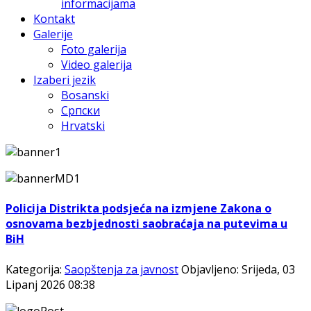
informacijama
Kontakt
Galerije
Foto galerija
Video galerija
Izaberi jezik
Bosanski
Српски
Hrvatski
Policija Distrikta podsjeća na izmjene Zakona o
osnovama bezbjednosti saobraćaja na putevima u
BiH
Kategorija:
Saopštenja za javnost
Objavljeno: Srijeda, 03
Lipanj 2026 08:38