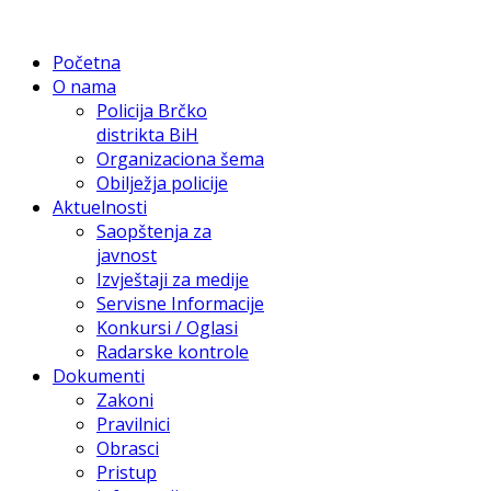
Početna
O nama
Policija Brčko
distrikta BiH
Organizaciona šema
Obilježja policije
Aktuelnosti
Saopštenja za
javnost
Izvještaji za medije
Servisne Informacije
Konkursi / Oglasi
Radarske kontrole
Dokumenti
Zakoni
Pravilnici
Obrasci
Pristup