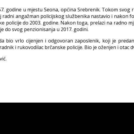
7. godine u mjestu Seona, općina Srebrenik. Tokom svog ra
voj radni angažman policijskog službenika nastavio i nakon fo
ičke policije do 2003. godine. Nakon toga, prelazi na radno 
je do svog penzionisanja u 2017. godini.
o vrlo cijenjen i odgovoran zaposlenik, koji je predano
dnik i rukovodilac brčanske policije. Bio je oženjen i otac d
ić.