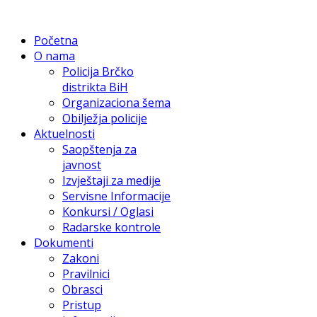
Početna
O nama
Policija Brčko
distrikta BiH
Organizaciona šema
Obilježja policije
Aktuelnosti
Saopštenja za
javnost
Izvještaji za medije
Servisne Informacije
Konkursi / Oglasi
Radarske kontrole
Dokumenti
Zakoni
Pravilnici
Obrasci
Pristup