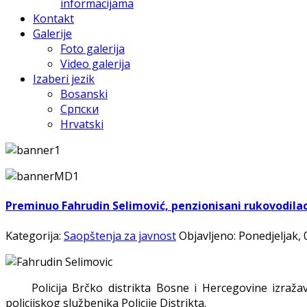
informacijama
Kontakt
Galerije
Foto galerija
Video galerija
Izaberi jezik
Bosanski
Српски
Hrvatski
Preminuo Fahrudin Selimović, penzionisani rukovodilac 
Kategorija:
Saopštenja za javnost
Objavljeno: Ponedjeljak, 
Policija Brčko distrikta Bosne i Hercegovine izražav
policijskog službenika Policije Distrikta.