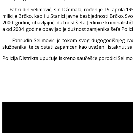
Fahrudin Selimović, sin Džemala, rođen je 19. aprila 195
milicije Brčko, kao i u Stanici javne bezbjednosti Brčko. S
2000. godini, obavljajući dužnost šefa Jedinice kriminalist
a od 2004. godine obavljao je dužnost zamjenika šefa Polici
Fahrudin Selimović je tokom svog dugogodišnjeg rada bi
službenika, te će ostati zapamćen kao uvažen i istaknut sara
Policija Distrikta upućuje iskreno saučešće porodici Selimov