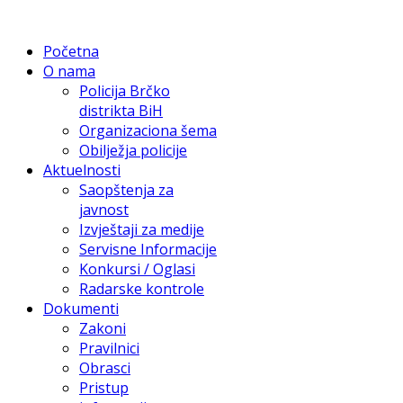
Početna
O nama
Policija Brčko
distrikta BiH
Organizaciona šema
Obilježja policije
Aktuelnosti
Saopštenja za
javnost
Izvještaji za medije
Servisne Informacije
Konkursi / Oglasi
Radarske kontrole
Dokumenti
Zakoni
Pravilnici
Obrasci
Pristup