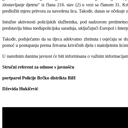
zlostavljanje djeteta“ iz člana 216. stav (2) u vezi sa članom 31. 
predložiti mjeru pritvora za navedena lica. Takođe, danas se očekuje o
Istražne aktivnosti policijskih službenika, pod nadzorom predmetno
predstavlja hitna međupolicijska saradnja, uključujući Europol i Interp
Takođe, podsjećamo da su djeca adekvatno zbrinuta i osjećaju se dobr
pomoć u postupanju prema žrtvama krivičnih djela i maloljetnim licim
U narednim danima javnost će biti informisana o važnim informacijama 
Stručni referent za odnose s javnošću
portparol Policije Brčko distrikta BiH
Dževida Hukičević