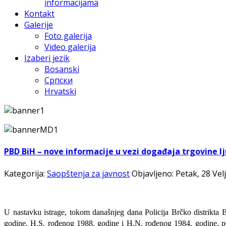
informacijama
Kontakt
Galerije
Foto galerija
Video galerija
Izaberi jezik
Bosanski
Српски
Hrvatski
PBD BiH – nove informacije u vezi događaja trgovine 
Kategorija:
Saopštenja za javnost
Objavljeno: Petak, 28 Vel
U nastavku istrage, tokom današnjeg dana Policija Brčko distrikta 
godine, H.S. rođenog 1988. godine i H.N. rođenog 1984. godine, podn