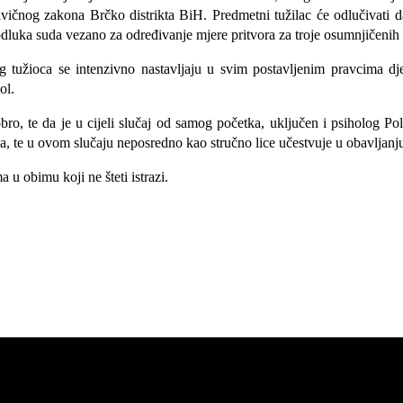
Krivičnog zakona Brčko distrikta BiH. Predmetni tužilac će odlučivat
dluka suda vezano za određivanje mjere pritvora za troje osumnjičenih k
g tužioca se intenzivno nastavljaju u svim postavljenim pravcima dje
ol.
o, te da je u cijeli slučaj od samog početka, uključen i psiholog Pol
a, te u ovom slučaju neposredno kao stručno lice učestvuje u obavljanj
u obimu koji ne šteti istrazi.