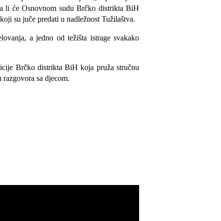
i da li će Osnovnom sudu Brčko distrikta BiH
oji su juče predati u nadležnost Tužilaštva.
lovanja, a jedno od težišta istrage svakako
icije Brčko distrikta BiH koja pruža stručnu
u razgovora sa djecom.