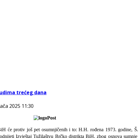
ljudima trećeg dana
jača 2025 11:30
BiH će protiv još pet osumnjičenih i to: H.H. rođena 1973. godine, 
ijeti Izvještaj Tužilaštvu Brčko distrikta BiH, zbog osnova sumnje d