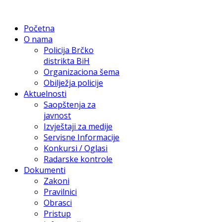
Početna
O nama
Policija Brčko
distrikta BiH
Organizaciona šema
Obilježja policije
Aktuelnosti
Saopštenja za
javnost
Izvještaji za medije
Servisne Informacije
Konkursi / Oglasi
Radarske kontrole
Dokumenti
Zakoni
Pravilnici
Obrasci
Pristup