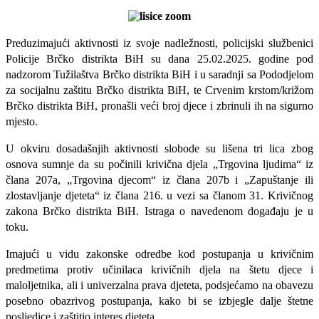
Preduzimajući aktivnosti iz svoje nadležnosti, policijski službenici
Policije Brčko distrikta BiH su dana 25.02.2025. godine pod
nadzorom Tužilaštva Brčko distrikta BiH i u saradnji sa Pododjelom
za socijalnu zaštitu Brčko distrikta BiH, te Crvenim krstom/križom
Brčko distrikta BiH, pronašli veći broj djece i zbrinuli ih na sigurno
mjesto.
U okviru dosadašnjih aktivnosti slobode su lišena tri lica zbog
osnova sumnje da su počinili krivična djela „Trgovina ljudima“ iz
člana 207a, „Trgovina djecom“ iz člana 207b i „Zapuštanje ili
zlostavljanje djeteta“ iz člana 216. u vezi sa članom 31. Krivičnog
zakona Brčko distrikta BiH. Istraga o navedenom događaju je u
toku.
Imajući u vidu zakonske odredbe kod postupanja u krivičnim
predmetima protiv učinilaca krivičnih djela na štetu djece i
maloljetnika, ali i univerzalna prava djeteta, podsjećamo na obavezu
posebno obazrivog postupanja, kako bi se izbjegle dalje štetne
posljedice i zaštitio interes djeteta.