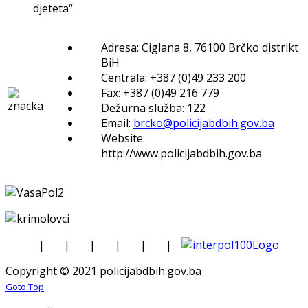
djeteta“
Adresa: Ciglana 8, 76100 Brčko distrikt
BiH
Centrala: +387 (0)49 233 200
Fax: +387 (0)49 216 779
Dežurna služba: 122
Email:
brcko@policijabdbih.gov.ba
Website:
http://www.policijabdbih.gov.ba
|
|
|
|
|
|
Copyright © 2021 policijabdbih.gov.ba
Goto Top