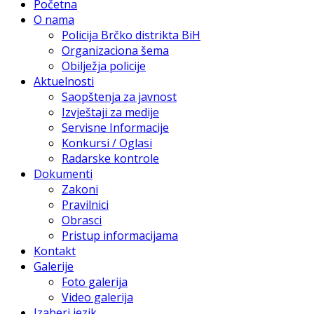
Početna
O nama
Policija Brčko distrikta BiH
Organizaciona šema
Obilježja policije
Aktuelnosti
Saopštenja za javnost
Izvještaji za medije
Servisne Informacije
Konkursi / Oglasi
Radarske kontrole
Dokumenti
Zakoni
Pravilnici
Obrasci
Pristup informacijama
Kontakt
Galerije
Foto galerija
Video galerija
Izaberi jezik