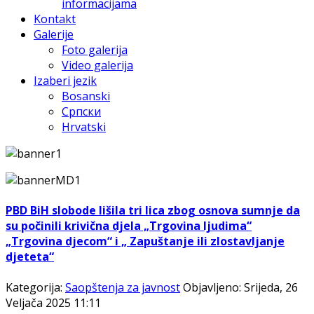
informacijama
Kontakt
Galerije
Foto galerija
Video galerija
Izaberi jezik
Bosanski
Српски
Hrvatski
PBD BiH slobode lišila tri lica zbog osnova sumnje da
su počinili krivična djela „Trgovina ljudima“
„Trgovina djecom“ i „ Zapuštanje ili zlostavljanje
djeteta“
Kategorija:
Saopštenja za javnost
Objavljeno: Srijeda, 26
Veljača 2025 11:11