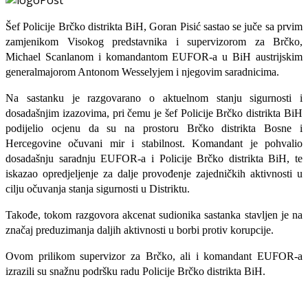
Šef Policije Brčko distrikta BiH, Goran Pisić sastao se juče sa prvim
zamjenikom Visokog predstavnika i supervizorom za Brčko,
Michael Scanlanom i komandantom EUFOR-a u BiH austrijskim
generalmajorom Antonom Wesselyjem i njegovim saradnicima.
Na sastanku je razgovarano o aktuelnom stanju sigurnosti i
dosadašnjim izazovima, pri čemu je šef Policije Brčko distrikta BiH
podijelio ocjenu da su na prostoru Brčko distrikta Bosne i
Hercegovine očuvani mir i stabilnost. Komandant je pohvalio
dosadašnju saradnju EUFOR-a i Policije Brčko distrikta BiH, te
iskazao opredjeljenje za dalje provođenje zajedničkih aktivnosti u
cilju očuvanja stanja sigurnosti u Distriktu.
Takođe, tokom razgovora akcenat sudionika sastanka stavljen je na
značaj preduzimanja daljih aktivnosti u borbi protiv korupcije.
Ovom prilikom supervizor za Brčko, ali i komandant EUFOR-a
izrazili su snažnu podršku radu Policije Brčko distrikta BiH.