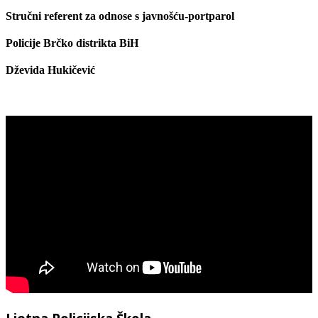
Stručni referent za odnose s javnošću-portparol
Policije Brčko distrikta BiH
Dževida Hukičević