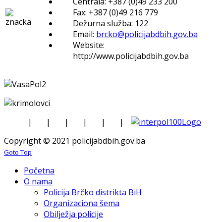
Centrala: +387 (0)49 233 200
Fax: +387 (0)49 216 779
Dežurna služba: 122
Email:
brcko@policijabdbih.gov.ba
Website:
http://www.policijabdbih.gov.ba
|
|
|
|
|
|
Copyright © 2021 policijabdbih.gov.ba
Goto Top
Početna
O nama
Policija Brčko distrikta BiH
Organizaciona šema
Obilježja policije