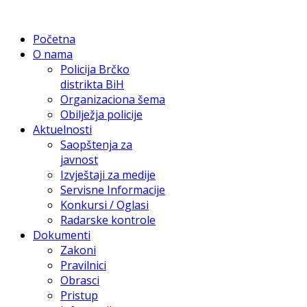
Početna
O nama
Policija Brčko
distrikta BiH
Organizaciona šema
Obilježja policije
Aktuelnosti
Saopštenja za
javnost
Izvještaji za medije
Servisne Informacije
Konkursi / Oglasi
Radarske kontrole
Dokumenti
Zakoni
Pravilnici
Obrasci
Pristup