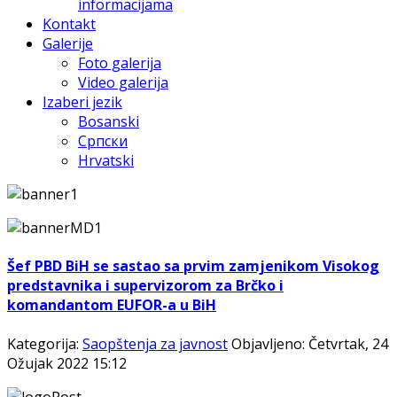
informacijama
Kontakt
Galerije
Foto galerija
Video galerija
Izaberi jezik
Bosanski
Српски
Hrvatski
Šef PBD BiH se sastao sa prvim zamjenikom Visokog
predstavnika i supervizorom za Brčko i
komandantom EUFOR-a u BiH
Kategorija:
Saopštenja za javnost
Objavljeno: Četvrtak, 24
Ožujak 2022 15:12