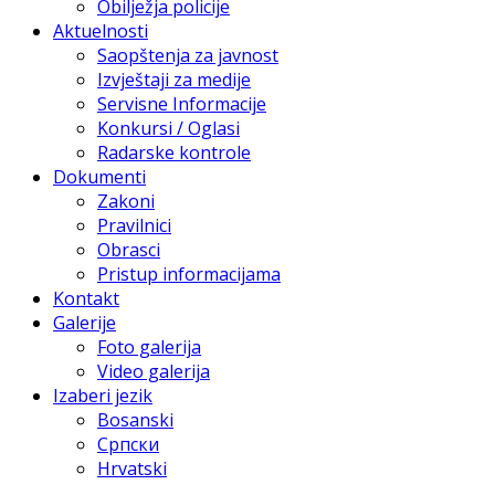
Obilježja policije
Aktuelnosti
Saopštenja za javnost
Izvještaji za medije
Servisne Informacije
Konkursi / Oglasi
Radarske kontrole
Dokumenti
Zakoni
Pravilnici
Obrasci
Pristup informacijama
Kontakt
Galerije
Foto galerija
Video galerija
Izaberi jezik
Bosanski
Српски
Hrvatski