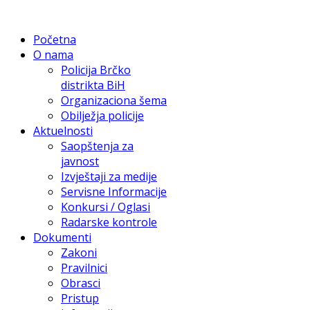
Početna
O nama
Policija Brčko
distrikta BiH
Organizaciona šema
Obilježja policije
Aktuelnosti
Saopštenja za
javnost
Izvještaji za medije
Servisne Informacije
Konkursi / Oglasi
Radarske kontrole
Dokumenti
Zakoni
Pravilnici
Obrasci
Pristup