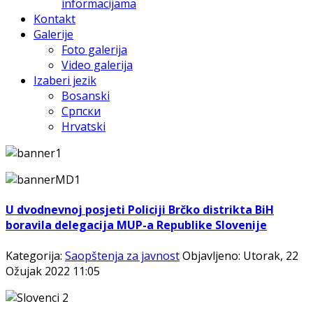
informacijama
Kontakt
Galerije
Foto galerija
Video galerija
Izaberi jezik
Bosanski
Српски
Hrvatski
U dvodnevnoj posjeti Policiji Brčko distrikta BiH
boravila delegacija MUP-a Republike Slovenije
Kategorija:
Saopštenja za javnost
Objavljeno: Utorak, 22
Ožujak 2022 11:05