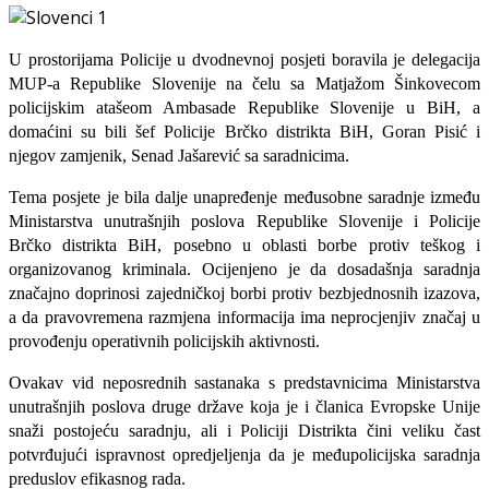
U prostorijama Policije u dvodnevnoj posjeti boravila je delegacija
MUP-a Republike Slovenije na čelu sa Matjažom Šinkovecom
policijskim atašeom Ambasade Republike Slovenije u BiH, a
domaćini su bili šef Policije Brčko distrikta BiH, Goran Pisić i
njegov zamjenik, Senad Jašarević sa saradnicima.
Tema posjete je bila dalje unapređenje međusobne saradnje između
Ministarstva unutrašnjih poslova Republike Slovenije i Policije
Brčko distrikta BiH, posebno u oblasti borbe protiv teškog i
organizovanog kriminala. Ocijenjeno je da dosadašnja saradnja
značajno doprinosi zajedničkoj borbi protiv bezbjednosnih izazova,
a da pravovremena razmjena informacija ima neprocjenjiv značaj u
provođenju operativnih policijskih aktivnosti.
Ovakav vid neposrednih sastanaka s predstavnicima Ministarstva
unutrašnjih poslova druge države koja je i članica Evropske Unije
snaži postojeću saradnju, ali i Policiji Distrikta čini veliku čast
potvrđujući ispravnost opredjeljenja da je međupolicijska saradnja
preduslov efikasnog rada.