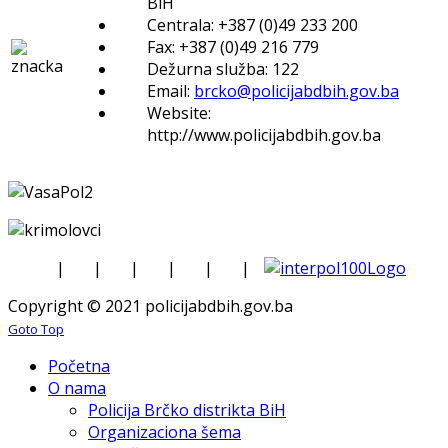
BiH
Centrala: +387 (0)49 233 200
Fax: +387 (0)49 216 779
Dežurna služba: 122
Email:
brcko@policijabdbih.gov.ba
Website:
http://www.policijabdbih.gov.ba
|
|
|
|
|
|
Copyright © 2021 policijabdbih.gov.ba
Goto Top
Početna
O nama
Policija Brčko distrikta BiH
Organizaciona šema