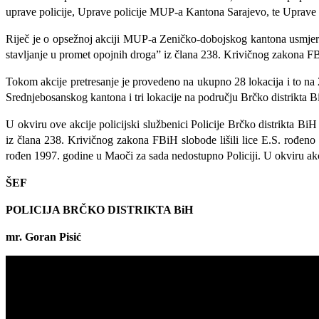
uprave policije, Uprave policije MUP-a Kantona Sarajevo, te Uprav
Riječ je o opsežnoj akciji MUP-a Zeničko-dobojskog kantona usmjereno
stavljanje u promet opojnih droga” iz člana 238. Krivičnog zakona FB
Tokom akcije pretresanje je provedeno na ukupno 28 lokacija i to na 
Srednjebosanskog kantona i tri lokacije na području Brčko distrikta B
U okviru ove akcije policijski službenici Policije Brčko distrikta B
iz člana 238. Krivičnog zakona FBiH slobode lišili lice E.S. rođen
rođen 1997. godine u Maoči za sada nedostupno Policiji. U okviru akci
ŠEF
POLICIJA BRČKO DISTRIKTA BiH
mr. Goran Pisić