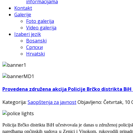
informacijama
Kontakt
Galerije
Foto galerija
Video galerija
Izaberi jezik
Bosanski
Српски
Hrvatski
Provedena združena akcija Policije Brčko distrikta B
Kategorija:
Saopštenja za javnost
Objavljeno: Četvrtak, 10
Policija Brčko distrikta BiH učestvovala je danas u združenoj poli
naredbama općinskih sudova u Zenici i Visokom, rukovodili pripadni