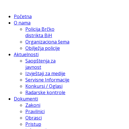
Početna
O nama
Policija Brčko
distrikta BiH
Organizaciona šema
Obilježja policije
Aktuelnosti
Saopštenja za
javnost
Izvještaji za medije
Servisne Informacije
Konkursi / Oglasi
Radarske kontrole
Dokumenti
Zakoni
Pravilnici
Obrasci
Pristup