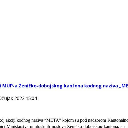
iH i MUP-a Zeničko-dobojskog kantona kodnog naziva „M
 Ožujak 2022 15:04
cijskoj akciji kodnog naziva “META” kojom su pod nadzorom Kantonalno
ci Ministarstva unutrašnjih poslova Zeničko-dobojskog kantona, a u s