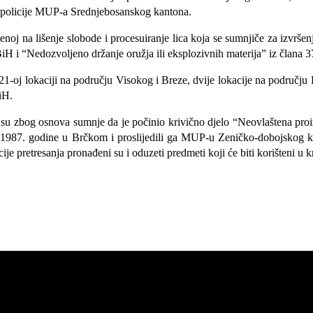
e policije MUP-a Srednjebosanskog kantona.
j na lišenje slobode i procesuiranje lica koja se sumnjiče za izvršenj
iH i “Nedozvoljeno držanje oružja ili eksplozivnih materija” iz člana
21-oj lokaciji na području Visokog i Breze, dvije lokacije na području
iH.
iH su zbog osnova sumnje da je počinio krivično djelo “Neovlaštena pro
o 1987. godine u Brčkom i proslijedili ga MUP-u Zeničko-dobojskog ka
je pretresanja pronađeni su i oduzeti predmeti koji će biti korišteni u