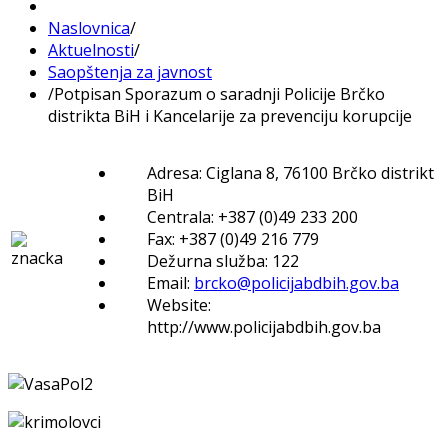
Naslovnica
/
Aktuelnosti
/
Saopštenja za javnost
/
Potpisan Sporazum o saradnji Policije Brčko
distrikta BiH i Kancelarije za prevenciju korupcije
Adresa: Ciglana 8, 76100 Brčko distrikt
BiH
Centrala: +387 (0)49 233 200
Fax: +387 (0)49 216 779
Dežurna služba: 122
Email:
brcko@policijabdbih.gov.ba
Website:
http://www.policijabdbih.gov.ba