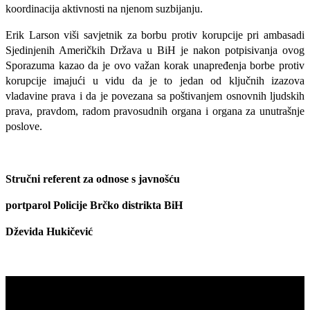
koordinacija aktivnosti na njenom suzbijanju.
Erik Larson viši savjetnik za borbu protiv korupcije pri ambasadi
Sjedinjenih Američkih Država u BiH je nakon potpisivanja ovog
Sporazuma kazao da je ovo važan korak unapređenja borbe protiv
korupcije imajući u vidu da je to jedan od ključnih izazova
vladavine prava i da je povezana sa poštivanjem osnovnih ljudskih
prava, pravdom, radom pravosudnih organa i organa za unutrašnje
poslove.
Stručni referent za odnose s javnošću
portparol Policije Brčko distrikta BiH
Dževida Hukičević