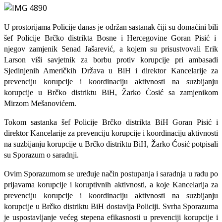
U prostorijama Policije danas je
održan sastanak
čiji
su
domaćin
i
bi
li
šef Policije Brčko distrikta
Bosne i Hercegovine
Goran Pisić
i
njegov zamjenik Senad Jašarević
,
a kojem su prisustvovali
Eri
k
Larson
viši savjetnik za borbu protiv korupcije pri ambasadi
Sjedinjenih Američkih Država u BiH
i direktor Kancelarije za
prevenciju korupcije i koordinaciju aktivnosti na suzbijanju
korupcije u Brčko distriktu BiH, Žarko Ćosić
sa zamjenikom
Mirzom Mešanovićem
.
Tokom sastanka šef Policije Brčko distrikta BiH Goran Pisić i
direktor Kancelarije za prevenciju korupcije i koordinaciju aktivnosti
na suzbijanju korupcije u Brčko distriktu BiH, Žarko Ćosić potpisali
su Sporazum o saradnji.
Ovim Sporazumom se uređuje način postupanja i saradnja u radu po
prijavama korupcije i koruptivnih aktivnosti, a koje Kancelarija za
prevenciju korupcije i koordinaciju aktivnosti na suzbijanju
korupcije u Brčko distriktu BiH dostavlja Policiji. Svrha Sporazuma
je uspostavljanje većeg stepena efikasnosti u prevenciji korupcije i