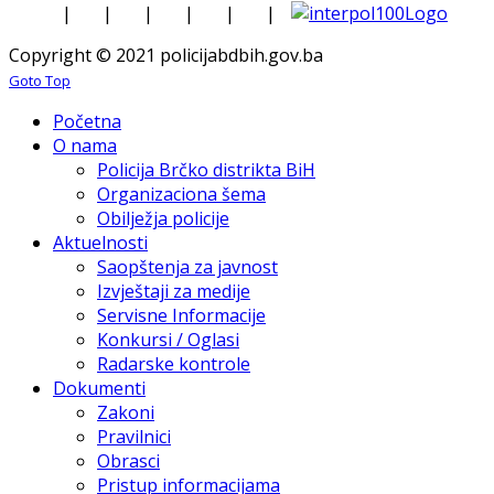
|
|
|
|
|
|
Copyright © 2021 policijabdbih.gov.ba
Goto Top
Početna
O nama
Policija Brčko distrikta BiH
Organizaciona šema
Obilježja policije
Aktuelnosti
Saopštenja za javnost
Izvještaji za medije
Servisne Informacije
Konkursi / Oglasi
Radarske kontrole
Dokumenti
Zakoni
Pravilnici
Obrasci
Pristup informacijama