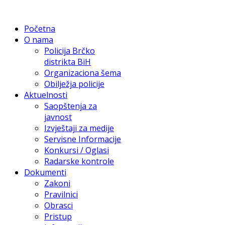
Početna
O nama
Policija Brčko
distrikta BiH
Organizaciona šema
Obilježja policije
Aktuelnosti
Saopštenja za
javnost
Izvještaji za medije
Servisne Informacije
Konkursi / Oglasi
Radarske kontrole
Dokumenti
Zakoni
Pravilnici
Obrasci
Pristup