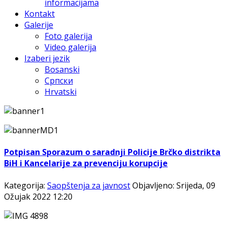
informacijama
Kontakt
Galerije
Foto galerija
Video galerija
Izaberi jezik
Bosanski
Српски
Hrvatski
Potpisan Sporazum o saradnji Policije Brčko distrikta
BiH i Kancelarije za prevenciju korupcije
Kategorija:
Saopštenja za javnost
Objavljeno: Srijeda, 09
Ožujak 2022 12:20