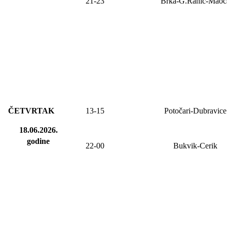
21-23
Brka-G.Rahić-Maoč
ČETVRTAK
13-15
Potočari-Dubravice
18.06.2026.
godine
22-00
Bukvik-Cerik