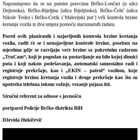
Napominjemo da se na putnim pravcima Brčko-Lončari (u ulici
Dejtonska), Brčko-Bijeljina (ulica Bijeljinska), Brčko-Čelić (ulica
Nikole Tesle) i Brčko-Cerik (¨Malezijski put¨) vrši kontrola brzine
kretanja vozila iz dva smjera pomoću stacionarnih radara.
Pored ovih planiranih i najavljenih kontrola brzine kretanja
vozila, radit će se i nenajavljene kontrole brzine, posebno na
mjestima gdje se razvijaju veće brzine sa pokretnim radarom
„TruCam“, koji je pogodan za postavljanje na bilo kojoj dionici
puta i koji nakon podešavanja, automatski samostalno radi i
registruje prekršaje, kao i „EKIN – patrol“ vozilom, koje
registruje brzinu kretanja vozila i druge prekršaje kao što su
upotreba telefona tokom vožnje, vezanje pojasa itd.
Stručni referent za odnose s javnošću
portparol Policije Brčko distrikta BiH
Dževida Hukičević