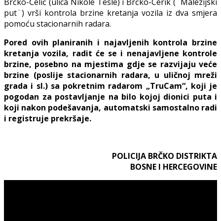
Brčko-Čelić (ulica Nikole Tesle) i Brčko-Cerik (¨Malezijski
put¨) vrši kontrola brzine kretanja vozila iz dva smjera
pomoću stacionarnih radara.
Pored ovih planiranih i najavljenih kontrola brzine
kretanja vozila, radit će se i nenajavljene kontrole
brzine, posebno na mjestima gdje se razvijaju veće
brzine (poslije stacionarnih radara, u uličnoj mreži
grada i sl.) sa pokretnim radarom „TruCam“, koji je
pogodan za postavljanje na bilo kojoj dionici puta i
koji nakon podešavanja, automatski samostalno radi
i registruje prekršaje.
POLICIJA BRČKO DISTRIKTA
BOSNE I HERCEGOVINE