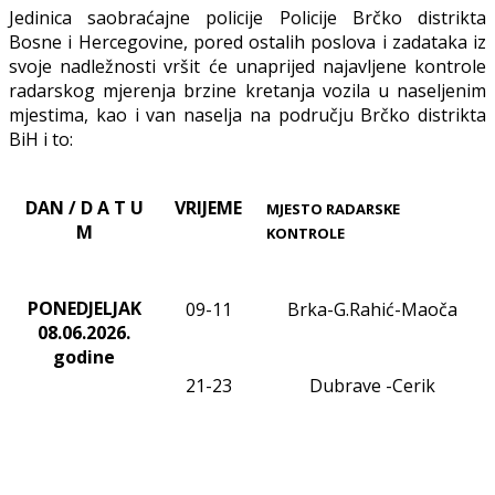
Jedinica saobraćajne policije Policije Brčko distrikta
Bosne i Hercegovine, pored ostalih poslova i zadataka iz
svoje nadležnosti vršit će unaprijed najavljene kontrole
radarskog mjerenja brzine kretanja vozila u naseljenim
mjestima, kao i van naselja na području Brčko distrikta
BiH i to:
DAN / D A T U
VRIJEME
MJESTO RADARSKE
M
KONTROLE
PONEDJELJAK
09-11
Brka-G.Rahić-Maoča
08.06.2026.
godine
21-23
Dubrave
-Cerik