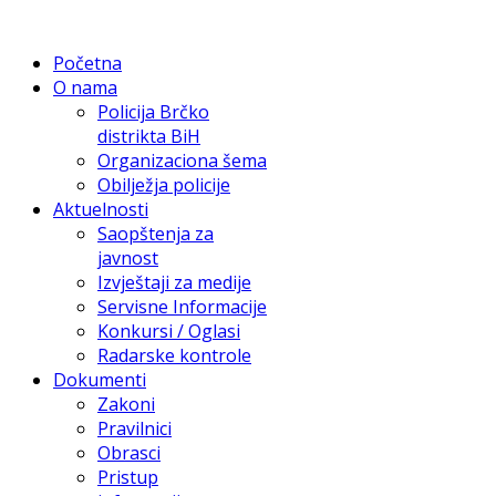
Početna
O nama
Policija Brčko
distrikta BiH
Organizaciona šema
Obilježja policije
Aktuelnosti
Saopštenja za
javnost
Izvještaji za medije
Servisne Informacije
Konkursi / Oglasi
Radarske kontrole
Dokumenti
Zakoni
Pravilnici
Obrasci
Pristup