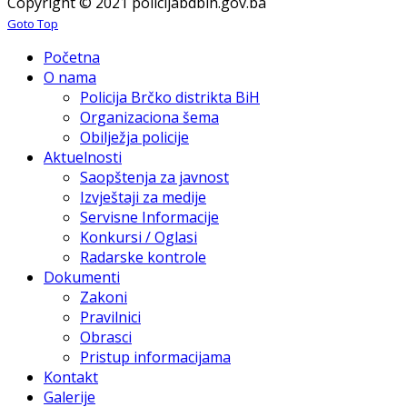
Copyright © 2021 policijabdbih.gov.ba
Goto Top
Početna
O nama
Policija Brčko distrikta BiH
Organizaciona šema
Obilježja policije
Aktuelnosti
Saopštenja za javnost
Izvještaji za medije
Servisne Informacije
Konkursi / Oglasi
Radarske kontrole
Dokumenti
Zakoni
Pravilnici
Obrasci
Pristup informacijama
Kontakt
Galerije