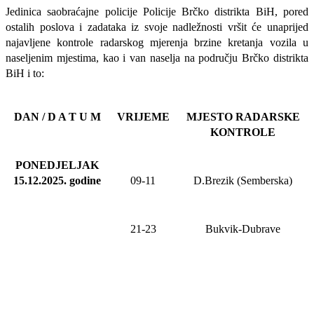
Jedinica saobraćajne policije Policije Brčko distrikta BiH, pored
ostalih poslova i zadataka iz svoje nadležnosti
vršit će
unaprijed
najavljene
kontrole radarskog mjerenja brzine kretanja vozila u
naseljenim mjestima, kao i van naselja na području Brčko distrikta
BiH i to:
DAN / D A T U M
VRIJEME
MJESTO RADARSKE
KONTROLE
PONEDJELJAK
15.12.2025
.
godine
09-11
D.Brezik (Semberska)
21-23
Bukvik-Dubrave