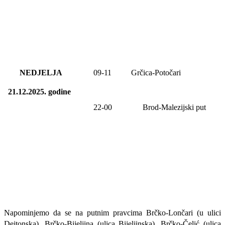
NEDJELJA
09-11
Grčica-Potočari
21.12.2025.
godine
22-00
Brod-Malezijski put
Napominjemo da se na putnim pravcima Brčko-Lončari (u ulici
Dejtonska), Brčko-Bijeljina (ulica Bijeljinska), Brčko-Čelić (ulica