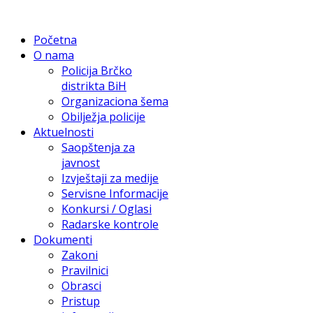
Početna
O nama
Policija Brčko
distrikta BiH
Organizaciona šema
Obilježja policije
Aktuelnosti
Saopštenja za
javnost
Izvještaji za medije
Servisne Informacije
Konkursi / Oglasi
Radarske kontrole
Dokumenti
Zakoni
Pravilnici
Obrasci
Pristup