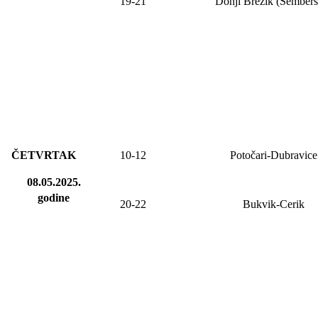
19-21
Donji Brezik (Sembers
ČETVRTAK
10-12
Potočari-Dubravice
08.05.2025.
godine
20-22
Bukvik-Cerik