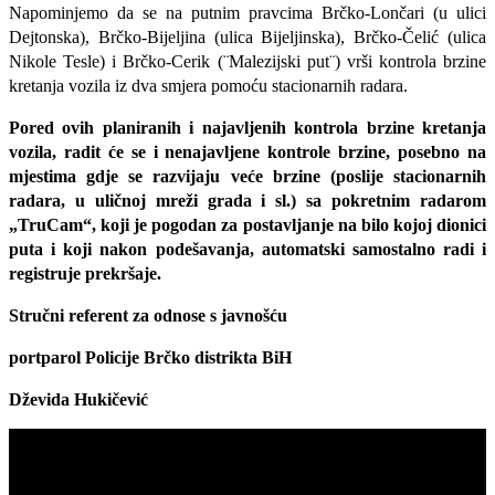
Napominjemo da se na putnim pravcima Brčko-Lončari (u ulici
Dejtonska), Brčko-Bijeljina (ulica Bijeljinska), Brčko-Čelić (ulica
Nikole Tesle) i Brčko-Cerik (¨Malezijski put¨) vrši kontrola brzine
kretanja vozila iz dva smjera pomoću stacionarnih radara.
Pored ovih planiranih i najavljenih kontrola brzine kretanja
vozila, radit će se i nenajavljene kontrole brzine, posebno na
mjestima gdje se razvijaju veće brzine (poslije stacionarnih
radara, u uličnoj mreži grada i sl.) sa pokretnim radarom
„TruCam“, koji je pogodan za postavljanje na bilo kojoj dionici
puta i koji nakon podešavanja, automatski samostalno radi i
registruje prekršaje.
Stručni referent za odnose s javnošću
portparol Policije Brčko distrikta BiH
Dževida Hukičević