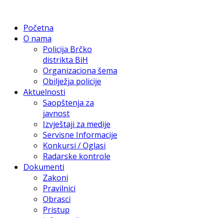
Početna
O nama
Policija Brčko
distrikta BiH
Organizaciona šema
Obilježja policije
Aktuelnosti
Saopštenja za
javnost
Izvještaji za medije
Servisne Informacije
Konkursi / Oglasi
Radarske kontrole
Dokumenti
Zakoni
Pravilnici
Obrasci
Pristup