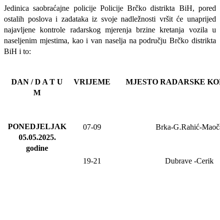
Jedinica saobraćajne policije Policije Brčko distrikta BiH, pored
ostalih poslova i zadataka iz svoje nadležnosti
vršit će
unaprijed
najavljene
kontrole radarskog mjerenja brzine kretanja vozila u
naseljenim mjestima, kao i van naselja na području Brčko distrikta
BiH i to:
DAN / D A T U
VRIJEME
MJESTO RADARSKE K
M
PONEDJELJAK
07-09
Brka-G.Rahić-Maoč
05.05.2025
.
godine
19-21
Dubrave
-Cerik