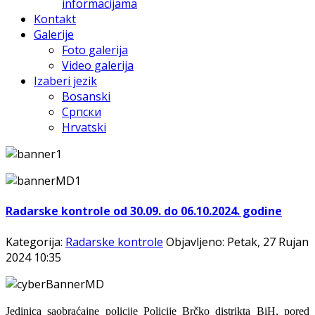
informacijama
Kontakt
Galerije
Foto galerija
Video galerija
Izaberi jezik
Bosanski
Српски
Hrvatski
Radarske kontrole od 30.09. do 06.10.2024. godine
Kategorija:
Radarske kontrole
Objavljeno: Petak, 27 Rujan
2024 10:35
Jedinica saobraćajne policije Policije Brčko distrikta BiH, pored