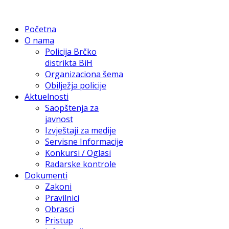
Početna
O nama
Policija Brčko
distrikta BiH
Organizaciona šema
Obilježja policije
Aktuelnosti
Saopštenja za
javnost
Izvještaji za medije
Servisne Informacije
Konkursi / Oglasi
Radarske kontrole
Dokumenti
Zakoni
Pravilnici
Obrasci
Pristup