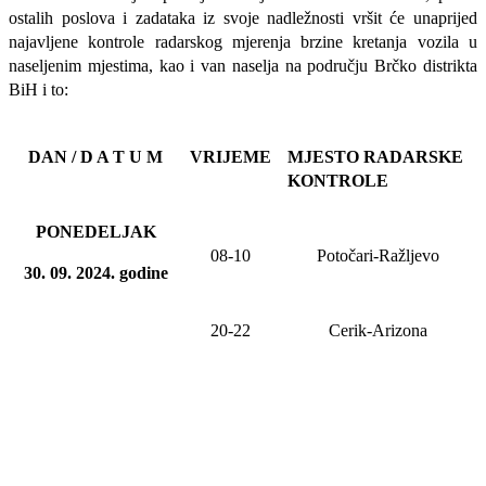
ostalih poslova i zadataka iz svoje nadležnosti
vršit će
unaprijed
najavljene
kontrole radarskog mjerenja brzine kretanja vozila u
naseljenim mjestima, kao i van naselja na području Brčko distrikta
BiH i to:
DAN / D A T U M
VRIJEME
MJESTO RADARSKE
KONTROLE
PONEDELJAK
08-10
Potočari-Ražljevo
30
. 09. 20
24
. godine
20-22
Cerik-Arizona