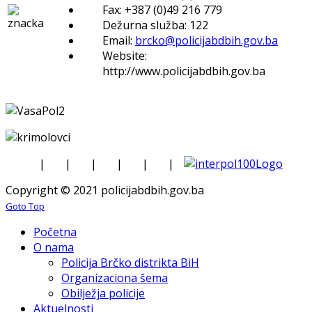
Fax: +387 (0)49 216 779
Dežurna služba: 122
Email:
brcko@policijabdbih.gov.ba
Website:
http://www.policijabdbih.gov.ba
|
|
|
|
|
|
Copyright © 2021 policijabdbih.gov.ba
Goto Top
Početna
O nama
Policija Brčko distrikta BiH
Organizaciona šema
Obilježja policije
Aktuelnosti