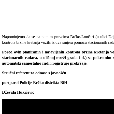
Napominjemo da se na putnim pravcima Brčko-Lončari (u ulici Dejtons
kontrola brzine kretanja vozila iz dva smjera pomoću stacionarnih rad
Pored ovih planiranih i najavljenih kontrola brzine kretanja voz
stacionarnih radara, u uličnoj mreži grada i sl.) sa pokretnim
automatski samostalno radi i registruje prekršaje.
Stručni referent za odnose s javnošću
portparol Policije Brčko distrikta BiH
Dževida Hukičević