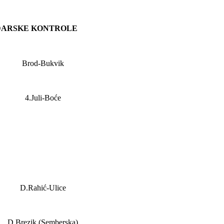
DARSKE KONTROLE
Brod-Bukvik
4.Juli-Boće
D.Rahić-Ulice
D.Brezik (Semberska)