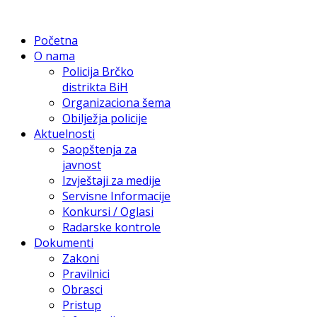
Početna
O nama
Policija Brčko
distrikta BiH
Organizaciona šema
Obilježja policije
Aktuelnosti
Saopštenja za
javnost
Izvještaji za medije
Servisne Informacije
Konkursi / Oglasi
Radarske kontrole
Dokumenti
Zakoni
Pravilnici
Obrasci
Pristup