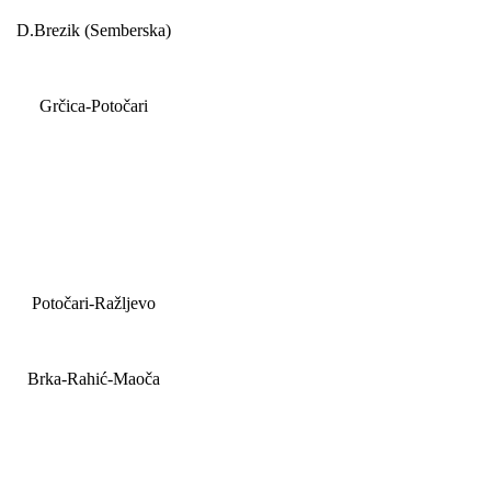
D.Brezik (Semberska)
Grčica-Potočari
Potočari-Ražljevo
Brka-Rahić-Maoča