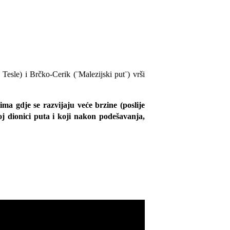
Tesle) i Brčko-Cerik (¨Malezijski put¨) vrši
ima gdje se razvijaju veće brzine (poslije
j dionici puta i koji nakon podešavanja,