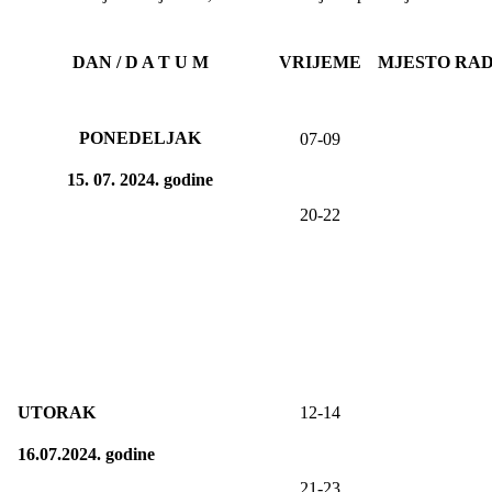
DAN / D A T U M
VRIJEME
MJESTO RA
PONEDELJAK
07-09
15
. 07. 20
24
. godine
20-22
UTORAK
12-14
16.07.2024. godine
21-2
3