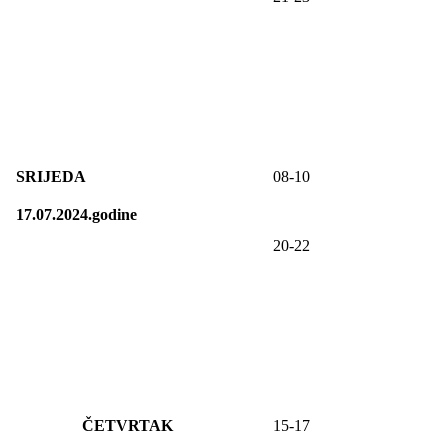
SRIJEDA
0
8
-1
0
17.07.2024.godine
20-22
ČETVRTAK
15-17