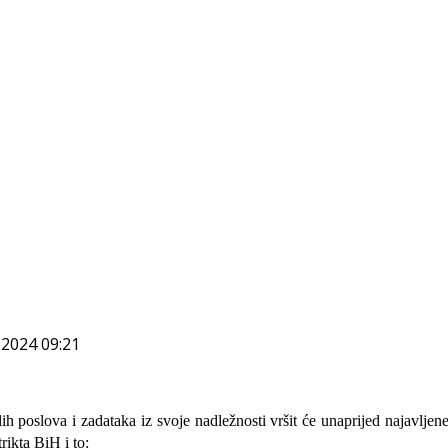
 2024 09:21
alih poslova i zadataka iz svoje nadležnosti
vršit će
unaprijed najavljen
rikta BiH i to: