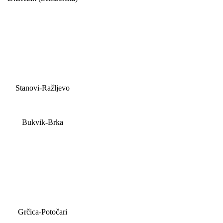
Stanovi-Ražljevo
Bukvik-Brka
Grčica-Potočari