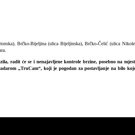
ka), Brčko-Bijeljina (ulica Bijeljinska), Brčko-Čelić (ulica Nikole 
ara.
ila, radit će se i nenajavljene kontrole brzine, posebno na mjest
 radarom „TruCam“, koji je pogodan za postavljanje na bilo kojo