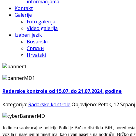
informacijama
Kontakt
Galerije
Foto galerija
Video galerija
Izaberi jezik
Bosanski
Српски
Hrvatski
Radarske kontrole od 15.07. do 21.07.2024. godine
Kategorija:
Radarske kontrole
Objavljeno: Petak, 12 Srpanj
Jedinica saobraćajne policije Policije Brčko distrikta BiH, pored ost
vozila u naseljenim mjestima, kao i van naselja na području Brčko dist