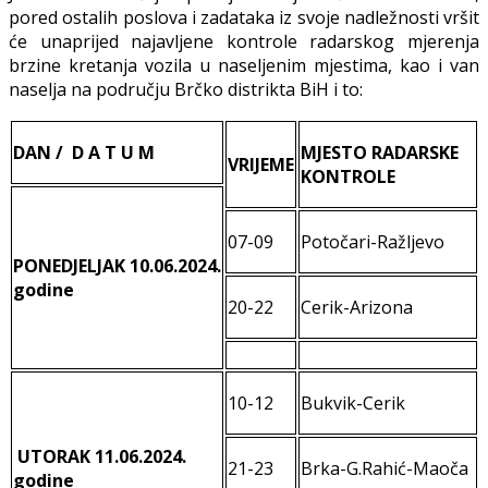
pored ostalih poslova i zadataka iz svoje nadležnosti vršit
će unaprijed najavljene kontrole radarskog mjerenja
brzine kretanja vozila u naseljenim mjestima, kao i van
naselja na području Brčko distrikta BiH i to:
DAN / D A T U M
MJESTO RADARSKE
VRIJEME
KONTROLE
07-09
Potočari-Ražljevo
PONEDJELJAK
10.06.2024.
godine
20-22
Cerik-Arizona
10-12
Bukvik-Cerik
UTORAK
11.06.2024.
21-23
Brka-G.Rahić-Maoča
godine