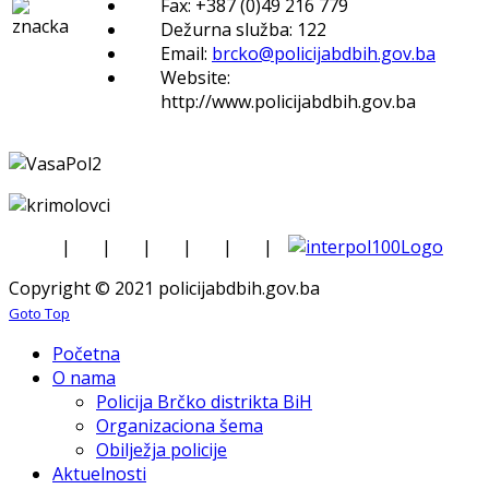
Fax: +387 (0)49 216 779
Dežurna služba: 122
Email:
brcko@policijabdbih.gov.ba
Website:
http://www.policijabdbih.gov.ba
|
|
|
|
|
|
Copyright © 2021 policijabdbih.gov.ba
Goto Top
Početna
O nama
Policija Brčko distrikta BiH
Organizaciona šema
Obilježja policije
Aktuelnosti