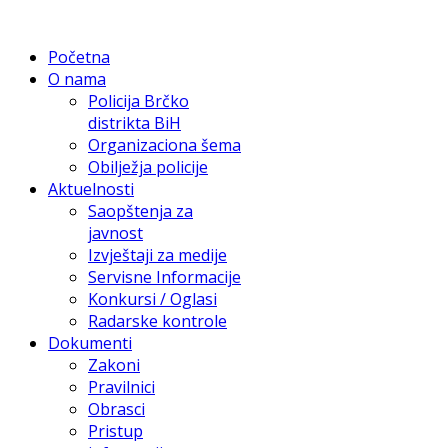
Početna
O nama
Policija Brčko
distrikta BiH
Organizaciona šema
Obilježja policije
Aktuelnosti
Saopštenja za
javnost
Izvještaji za medije
Servisne Informacije
Konkursi / Oglasi
Radarske kontrole
Dokumenti
Zakoni
Pravilnici
Obrasci
Pristup