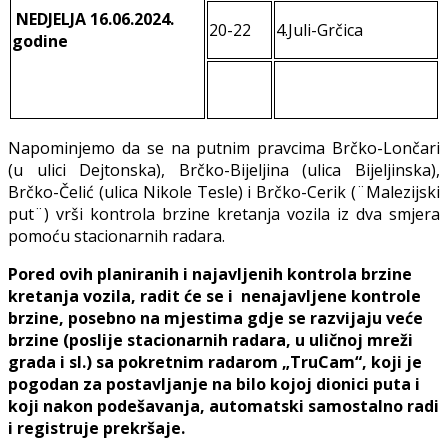
NEDJELJA
16.06.2024.
20-22
4.Juli-Grčica
godine
Napominjemo da se na putnim pravcima Brčko-Lončari
(u ulici Dejtonska), Brčko-Bijeljina (ulica Bijeljinska),
Brčko-Čelić (ulica Nikole Tesle) i Brčko-Cerik (¨Malezijski
put¨) vrši kontrola brzine kretanja vozila iz dva smjera
pomoću stacionarnih radara.
Pored ovih planiranih i najavljenih kontrola brzine
kretanja vozila, radit će se i nenajavljene kontrole
brzine, posebno na mjestima gdje se razvijaju veće
brzine (poslije stacionarnih radara, u uličnoj mreži
grada i sl.) sa pokretnim radarom „TruCam“, koji je
pogodan za postavljanje na bilo kojoj dionici puta i
koji nakon podešavanja, automatski samostalno radi
i registruje prekršaje.