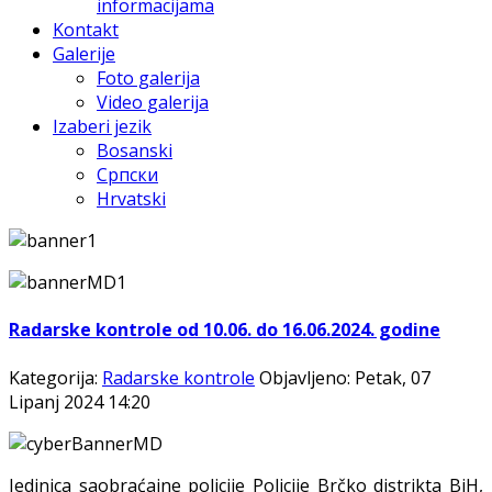
informacijama
Kontakt
Galerije
Foto galerija
Video galerija
Izaberi jezik
Bosanski
Српски
Hrvatski
Radarske kontrole od 10.06. do 16.06.2024. godine
Kategorija:
Radarske kontrole
Objavljeno: Petak, 07
Lipanj 2024 14:20
Jedinica saobraćajne policije Policije Brčko distrikta BiH,