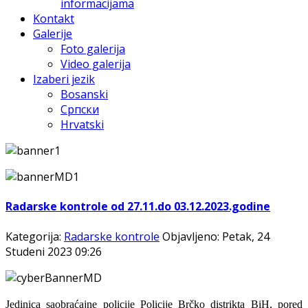
informacijama
Kontakt
Galerije
Foto galerija
Video galerija
Izaberi jezik
Bosanski
Српски
Hrvatski
Radarske kontrole od 27.11.do 03.12.2023.godine
Kategorija:
Radarske kontrole
Objavljeno: Petak, 24
Studeni 2023 09:26
Jedinica saobraćajne policije Policije Brčko distrikta BiH, pored