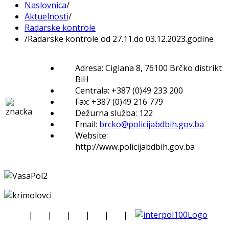
Naslovnica
/
Aktuelnosti
/
Radarske kontrole
/
Radarske kontrole od 27.11.do 03.12.2023.godine
Adresa: Ciglana 8, 76100 Brčko distrikt
BiH
Centrala: +387 (0)49 233 200
Fax: +387 (0)49 216 779
Dežurna služba: 122
Email:
brcko@policijabdbih.gov.ba
Website:
http://www.policijabdbih.gov.ba
|
|
|
|
|
|