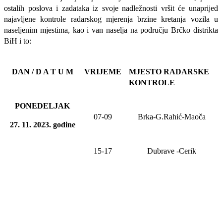
ostalih poslova i zadataka iz svoje nadležnosti
vršit će
unaprijed
najavljene
kontrole radarskog mjerenja brzine kretanja vozila u
naseljenim mjestima, kao i van naselja na području Brčko distrikta
BiH i to:
DAN / D A T U M
VRIJEME
MJESTO RADARSKE
KONTROLE
PONEDELJAK
07-09
Brka-G.Rahić-Maoča
27
. 11. 20
23
. godine
15-17
Dubrave
-Cerik