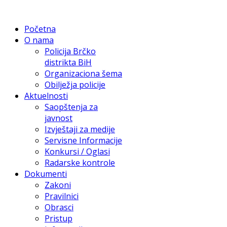
Početna
O nama
Policija Brčko
distrikta BiH
Organizaciona šema
Obilježja policije
Aktuelnosti
Saopštenja za
javnost
Izvještaji za medije
Servisne Informacije
Konkursi / Oglasi
Radarske kontrole
Dokumenti
Zakoni
Pravilnici
Obrasci
Pristup