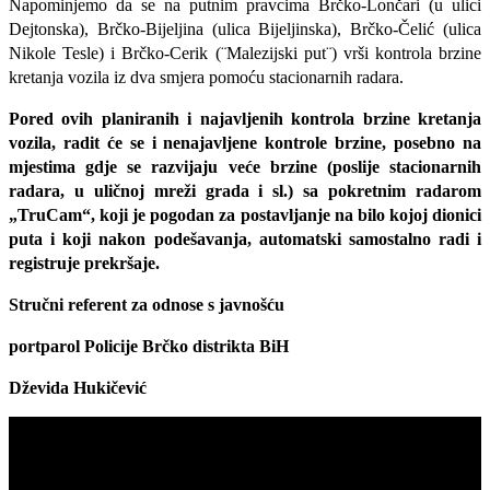
Napominjemo da se na putnim pravcima Brčko-Lončari (u ulici
Dejtonska), Brčko-Bijeljina (ulica Bijeljinska), Brčko-Čelić (ulica
Nikole Tesle) i Brčko-Cerik (¨Malezijski put¨) vrši kontrola brzine
kretanja vozila iz dva smjera pomoću stacionarnih radara.
Pored ovih planiranih i najavljenih kontrola brzine kretanja
vozila, radit će se i nenajavljene kontrole brzine, posebno na
mjestima gdje se razvijaju veće brzine (poslije stacionarnih
radara, u uličnoj mreži grada i sl.) sa pokretnim radarom
„TruCam“, koji je pogodan za postavljanje na bilo kojoj dionici
puta i koji nakon podešavanja, automatski samostalno radi i
registruje prekršaje.
Stručni referent za odnose s javnošću
portparol Policije Brčko distrikta BiH
Dževida Hukičević