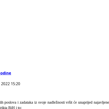
godine
 2022 15:20
alih poslova i zadataka iz svoje nadležnosti
vršit će
unaprijed najavljen
rikta BiH i to: