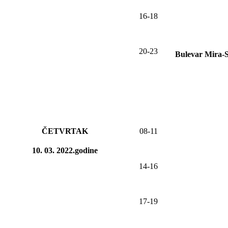
1
6
-1
8
20-23
Bulevar Mira-
ČETVRTAK
08-11
10. 03. 2022.godine
14-16
17-19