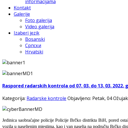
informacijama
Kontakt
Galerije
Foto galerija
Video galerija
Izaberi jezik
Bosanski
Српски
Hrvatski
Raspored radarskih kontrola od 07. 03. do 13. 03. 2022. 
Kategorija:
Radarske kontrole
Objavljeno: Petak, 04 Ožujak
Jedinica saobraćajne policije Policije Brčko distrikta BiH, pored ost
vozila u naseljenim mjestima, kao i van naselja na području Brčko dist