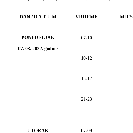
DAN / D A T U M
VRIJEME
MJES
PONEDELJAK
07-10
07. 03. 20
22
. godine
10-12
1
5
-1
7
21-23
UTORAK
07-09