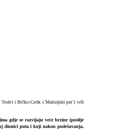
Tesle) i Brčko-Cerik (¨Malezijski put¨) vrši
ima gdje se razvijaju veće brzine (poslije
j dionici puta i koji nakon podešavanja,