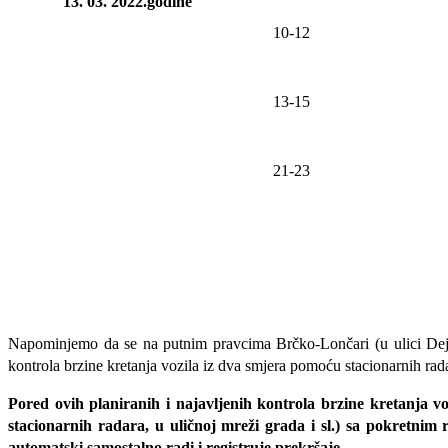
13. 03. 2022.godine
10-12
1
3
-1
5
21-23
Napominjemo da se na putnim pravcima Brčko-Lončari (u ulici Dejtons
kontrola brzine kretanja vozila iz dva smjera pomoću stacionarnih rad
Pored ovih planiranih i najavljenih kontrola brzine kretanja voz
stacionarnih radara, u uličnoj mreži grada i sl.) sa pokretnim
automatski samostalno radi i registruje prekršaje.