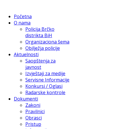
Početna
O nama
Policija Brčko
distrikta BiH
Organizaciona šema
Obilježja policije
Aktuelnosti
Saopštenja za
javnost
Izvještaji za medije
Servisne Informacije
Konkursi / Oglasi
Radarske kontrole
Dokumenti
Zakoni
Pravilnici
Obrasci
Pristup