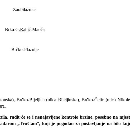
Zao
bilaznica
Brka-G.Rahić-Maoča
Brčko-Plazulje
ka), Brčko-Bijeljina (ulica Bijeljinska), Brčko-Čelić (ulica Nikole 
ara.
ila, radit će se i nenajavljene kontrole brzine, posebno na mjest
 radarom „TruCam“, koji je pogodan za postavljanje na bilo kojo