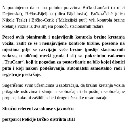
Napominjemo da se na putnim pravcima Brčko-Lončari (u ulici
Dejtonska), Brčko-Bijeljina (ulica Bijeljinska), Brčko-Čelić (ulica
Nikole Tesle) i Brčko-Cerik (¨Malezijski put¨) vrši kontrola brzine
kretanja vozila iz dva smjera pomoću stacionarnih radara.
Pored ovih planiranih i najavljenih kontrola brzine kretanja
vozila, radit će se i nenajavljene kontrole brzine, posebno na
mjestima gdje se razvijaju veće brzine (poslije stacionarnih
radara, u uličnoj mreži grada i sl.) sa pokretnim radarom
„TruCam“, koji je pogodan za postavljanje na bilo kojoj dionici
puta i koji nakon podešavanja, automatski samostalno radi i
registruje prekršaje.
Sugerišemo svim učesnicima u saobraćaju, da brzinu kretanja vozila
prilagode uslovima i stanju u saobraćaju i da poštuju saobraćajne
propise, kako bi zaštitili sebe i druge učesnike u saobraćaju.
Stručni referent za odnose s javnošću
portparol Policije Brčko distrikta BiH