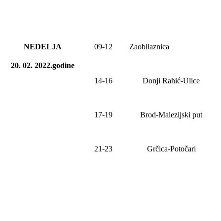
NEDELJA
09-12
Zao
bilaznica
20. 02. 2022.godine
14-16
Donji Rahić-Ulice
17-19
Brod-Malezijski put
21-23
Grčica-Potočari