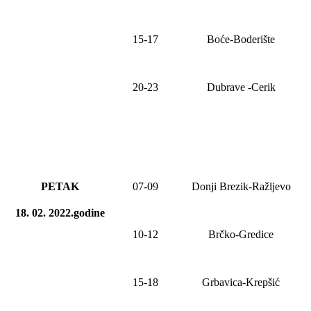
15-17
Boće-Boderište
20-23
Dubrave -Cerik
PETAK
0
7
-0
9
Donji Brezik-Ražljevo
18. 02. 2022.godine
10-12
Brčko-Gredice
15-18
Grbavica-Krepšić