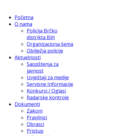
Početna
O nama
Policija Brčko
distrikta BiH
Organizaciona šema
Obilježja policije
Aktuelnosti
Saopštenja za
javnost
Izvještaji za medije
Servisne Informacije
Konkursi / Oglasi
Radarske kontrole
Dokumenti
Zakoni
Pravilnici
Obrasci
Pristup