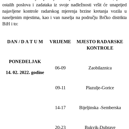
ostalih poslova i zadataka iz svoje nadležnosti
vršit će
unaprijed
najavljene
kontrole radarskog mjerenja brzine kretanja vozila u
naseljenim mjestima, kao i van naselja na području Brčko distrikta
BiH i to:
DAN / D A T U M
VRIJEME
MJESTO RADARSKE
KONTROLE
PONEDELJAK
06-09
Zaobilaznica
14. 02. 20
22
. godine
09-11
Plazulje-Gorice
14-17
Bijeljinska -Semberska
20-23
Bukvik-Dubrave