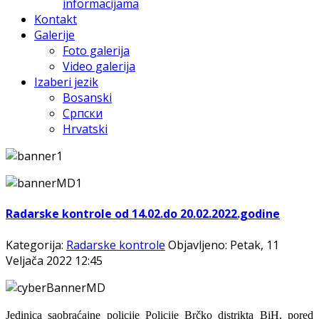
informacijama
Kontakt
Galerije
Foto galerija
Video galerija
Izaberi jezik
Bosanski
Српски
Hrvatski
Radarske kontrole od 14.02.do 20.02.2022.godine
Kategorija:
Radarske kontrole
Objavljeno: Petak, 11
Veljača 2022 12:45
Jedinica saobraćajne policije Policije Brčko distrikta BiH, pored