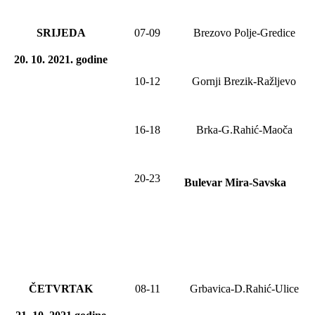
SRIJEDA
0
7
-09
Brezovo Polje-Gredice
20. 10. 2021
.
godine
10-12
Gornji Brezik-Ražljevo
1
6
-1
8
Brka-G.Rahić-Maoča
20-23
Bulevar Mira-Savska
ČETVRTAK
08-11
Grbavica-D.Rahić-Ulice