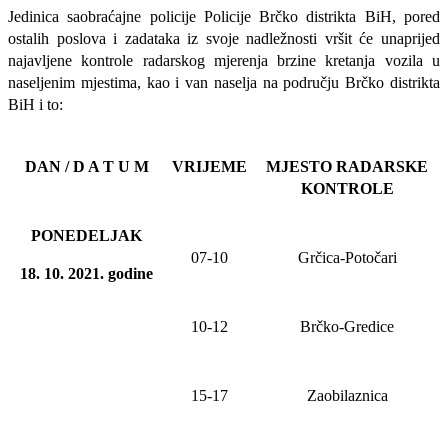
Jedinica saobraćajne policije Policije Brčko distrikta BiH, pored
ostalih poslova i zadataka iz svoje nadležnosti
vršit će
unaprijed
najavljene
kontrole radarskog mjerenja brzine kretanja vozila u
naseljenim mjestima, kao i van naselja na području Brčko distrikta
BiH i to:
DAN / D A T U M
VRIJEME
MJESTO RADARSKE
KONTROLE
PONEDELJAK
07-10
Grčica-Potočari
18. 10. 20
21
. godine
10-12
Brčko-Gredice
1
5
-1
7
Zaobilaznica