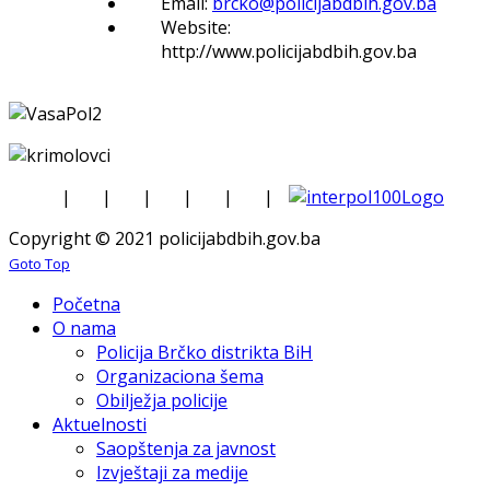
Email:
brcko@policijabdbih.gov.ba
Website:
http://www.policijabdbih.gov.ba
|
|
|
|
|
|
Copyright © 2021 policijabdbih.gov.ba
Goto Top
Početna
O nama
Policija Brčko distrikta BiH
Organizaciona šema
Obilježja policije
Aktuelnosti
Saopštenja za javnost
Izvještaji za medije