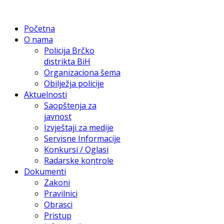
Početna
O nama
Policija Brčko
distrikta BiH
Organizaciona šema
Obilježja policije
Aktuelnosti
Saopštenja za
javnost
Izvještaji za medije
Servisne Informacije
Konkursi / Oglasi
Radarske kontrole
Dokumenti
Zakoni
Pravilnici
Obrasci
Pristup