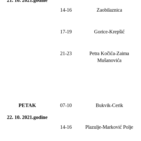
21. 10. 2021.godine
14-16
Zaobilaznica
17-19
Gorice-Krepšić
21-23
Petra Kočića-Zaima
Mušanovića
PETAK
07-10
Bukvik-Cerik
22. 10. 2021.godine
1
4
-1
6
Plazulje-Marković Polje