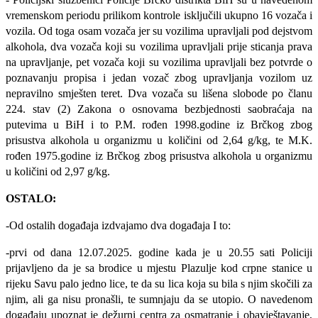
vremenskom periodu prilikom kontrole isključili ukupno 16 vozača i
vozila. Od toga osam vozača jer su vozilima upravljali pod dejstvom
alkohola, dva vozača koji su vozilima upravljali prije sticanja prava
na upravljanje, pet vozača koji su vozilima upravljali bez potvrde o
poznavanju propisa i jedan vozač zbog upravljanja vozilom uz
nepravilno smješten teret. Dva vozača su lišena slobode po članu
224. stav (2) Zakona o osnovama bezbjednosti saobraćaja na
putevima u BiH i to P.M. rođen 1998.godine iz Brčkog zbog
prisustva alkohola u organizmu u količini od 2,64 g/kg, te M.K.
rođen 1975.godine iz Brčkog zbog prisustva alkohola u organizmu
u količini od 2,97 g/kg.
OSTALO:
-Od ostalih događaja izdvajamo dva događaja I to:
-prvi od dana 12.07.2025. godine kada je u 20.55 sati Policiji
prijavljeno da je sa brodice u mjestu Plazulje kod crpne stanice u
rijeku Savu palo jedno lice, te da su lica koja su bila s njim skočili za
njim, ali ga nisu pronašli, te sumnjaju da se utopio. O navedenom
događaju upoznat je dežurni centra za osmatranje i obavještavanje,