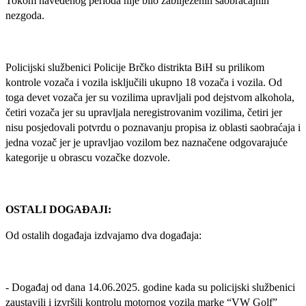
Tokom navedenog perioda nije bilo zabilježenih saobraćajnih
nezgoda.
Policijski službenici Policije Brčko distrikta BiH su prilikom
kontrole vozača i vozila isključili ukupno 18 vozača i vozila. Od
toga devet vozača jer su vozilima upravljali pod dejstvom alkohola,
četiri vozača jer su upravljala neregistrovanim vozilima, četiri jer
nisu posjedovali potvrdu o poznavanju propisa iz oblasti saobraćaja i
jedna vozač jer je upravljao vozilom bez naznačene odgovarajuće
kategorije u obrascu vozačke dozvole.
OSTALI DOGAĐAJI:
Od ostalih događaja izdvajamo dva događaja:
- Događaj od dana 14.06.2025. godine kada su policijski službenici
zaustavili i izvršili kontrolu motornog vozila marke “VW Golf”