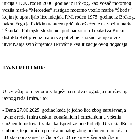
inicijala D.K. rođen 2006. godine iz Brčkog, kao vozač motornog
vozila marke “Mercedes” sustigao motorno vozilo marke “Škoda”
kojim je upravljalo lice inicijala P.M. rođen 1975. godine iz Brčkog,
nakon čega je fizičkim udarcem pričinio oštećenje na vozilu marke
“Škoda”. Policijski službenici pod nadzorom Tužilaštva Brčko
distrikta BiH preduzimaju sve potrebne istražne radnje u vezi
utvrđivanja svih činjenica i krivične kvalifikacije ovog događaja.
JAVNI RED I MIR:
U izvještajnom periodu zabilježena su dva događaja narušavanja
javnog reda i mira, i to:
- Dana 27.06.2025. godine kada je jedno lice zbog narušavanja
javnog reda i mira drskim ponašanjem i ometanjem u vršenju
službenih poslova i zadataka ispred zgrade Policije Distrikta lišeno
slobode, te je uručen prekršajni nalog zbog počinjenih prekršaja
„Drsko ponašanje” iz člana 4. i „Ometanje vršenja službenih