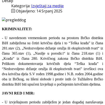
Detalji
Kategorija:
Izvještaji za medije
Objavljeno: 14 Srpanj 2025
KRIMINALITET:
- U navedenom vremenskom periodu na prostoru Brčko distrikta
BiH zabilježena su četiri krivična djela i to “Teška krađa” iz člana
281.
stav (2), „Nedozvoljeno držanje oružja ili eksplozivnih tvari“ iz
člana 365.stav (1), „Nasilje u porodici“ iz člana 218.stav (1) i
„Krađa“ iz člana 280.
Krivičnog zakona Brčko distrikta BiH.
Prilikom dokumentovanja krivičnih djela “Teška krađa” i
“Nedozvoljeno držanje oružja ili eksplozivnih tvari” izvršioci ova
dva krivična djela S.V rođen 1998.godine i N.B. rođen 2004.godine
oba iz Brčkog, su lišeni slobode i protiv istih će Tužilaštvu Brčko
distrikta BiH biti upućeni Izvještaji o počinjenim krivičnim djelima.
JAVNI RED I MIR:
- U izvještajnom periodu zabilježen je jedan događaj narušavanja