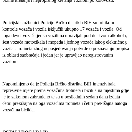
brzine kretanja i nepropisnog kretanja vozilom po kolovozu.
Policijski službenici Policije Brčko distrikta BiH su prilikom
kontrole vozača i vozila isključili ukupno 17 vozača i vozila. Od
toga devet vozača jer su vozilima upravljali pod dejstvom alkohola,
šest vozača motocikala i mopeda i jednog vozača lakog električnog
vozila - trotineta zbog neposjedovanja potvrde o poznavanju propisa
iz oblasti saobraćaja i jedan jer je upravljao neregistrovanim
vozilom.
Napominjemo da je Policija Brčko distrikta BiH intenzivirala
represivne mjere prema vozačima trotineta i bicikla na mjestima gdje
je to zakonom zabranjeno te su u posljednjih sedam dana izdata
četiri prekršajna naloga vozačima trotineta i četiri prekršajna naloga
vozačima bicikla.