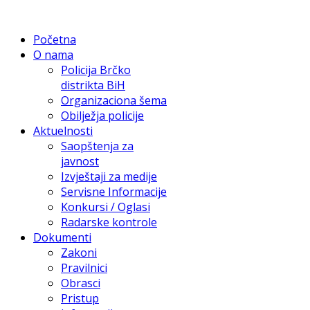
Početna
O nama
Policija Brčko
distrikta BiH
Organizaciona šema
Obilježja policije
Aktuelnosti
Saopštenja za
javnost
Izvještaji za medije
Servisne Informacije
Konkursi / Oglasi
Radarske kontrole
Dokumenti
Zakoni
Pravilnici
Obrasci
Pristup