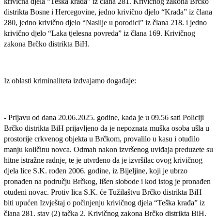
krivična djela “Teška krađa” iz člana 281.
Krivičnog zakona Brčko
distrikta Bosne i Hercegovine, jedno krivično djelo “Krađa” iz člana
280, jedno krivično djelo “Nasilje u porodici” iz člana 218. i jedno
krivično djelo “Laka tjelesna povreda” iz člana 169. Krivičnog
zakona Brčko distrikta BiH.
Iz oblasti kriminaliteta izdvajamo događaje:
- Prijavu od dana 20.06.2025. godine, kada je u 09.56 sati Policiji
Brčko distrikta BiH prijavljeno da je nepoznata muška osoba ušla u
prostorije crkvenog objekta u Brčkom, provalilo u kasu i otuđilo
manju količinu novca. Odmah nakon izvršenog uviđaja preduzete su
hitne istražne radnje, te je utvrđeno da je izvršilac ovog krivičnog
djela lice S.K. rođen 2006. godine, iz Bijeljine, koji je ubrzo
pronađen na području Brčkog, lišen slobode i kod istog je pronađen
otuđeni novac. Protiv lica S.K. će Tužilaštvu Brčko distrikta BiH
biti upućen Izvještaj o počinjenju krivičnog djela “Teška krađa” iz
člana 281. stav (2) tačka 2. Krivičnog zakona Brčko distrikta BiH.