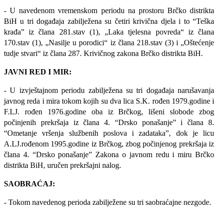
- U navedenom vremenskom periodu na prostoru Brčko distrikta
BiH u tri događaja zabilježena su četiri krivična djela i to “Teška
krađa” iz člana 281.
stav (1), „Laka tjelesna povreda“ iz člana
170.stav (1), „Nasilje u porodici“ iz člana 218.stav (3) i „Oštećenje
tudje stvari“ iz člana 287.
Krivičnog zakona Brčko distrikta BiH.
JAVNI RED I MIR:
- U izvještajnom periodu zabilježena su tri događaja narušavanja
javnog reda i mira tokom kojih su dva lica S.K. rođen 1979.godine i
F.LJ. rođen 1976.godine oba iz Brčkog, lišeni slobode zbog
počinjenih prekršaja iz člana 4. “Drsko ponašanje” i člana 8.
“Ometanje vršenja službenih poslova i zadataka”, dok je licu
A.LJ.rođenom 1995.godine iz Brčkog, zbog počinjenog prekršaja iz
člana 4. “Drsko ponašanje” Zakona o javnom redu i miru Brčko
distrikta BiH, uručen prekršajni nalog.
SAOBRAĆAJ:
- Tokom navedenog perioda zabilježene su tri saobraćajne nezgode.