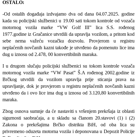
OSTALO:
-Od ostalih događaja izdvajamo dva od dana 04.07.2025. godine
kada su policijski službenici u 19.00 sati tokom kontrole od vozača
motornog vozila marke “VW Golf III” lica S.S. rođenog
1977.godine iz Gračanice utvrdili da upravlja vozilom, a pritom kod
sebe nema važeću vozačku dozvolu. Provjerom u registru
neplaćenih novčanih kazni takođe je utvrđeno da pomenuto lice ima
dug u iznosu od 2.478, 00 konvertibilnih maraka.
I u drugom slučaju policijski službenici su tokom kontrole vozača
motornog vozila marke “VW Pasat” Š.A rođenog 2002.godine iz
Brčkog utvrdili da vozilom upravlja prije sticanja prava na
upravljanje, dok je provjerom u registru neplaćenih novčanih kazni
utvrđeno da i ovo lice ima dug u iznosu od 3.120,80 konvertibilnih
maraka.
Zbog osnova sumnje da će nastaviti s vršenjem prekršaja iz oblasti
sigurnosti saobraćaja, a u skladu sa članom 20.stavovi (1) i (2)
Zakona o prekršajima Brčko distrikta BiH, od oba lica su
privremeno oduzeta motorna vozila i deponovana u Depozit Policije