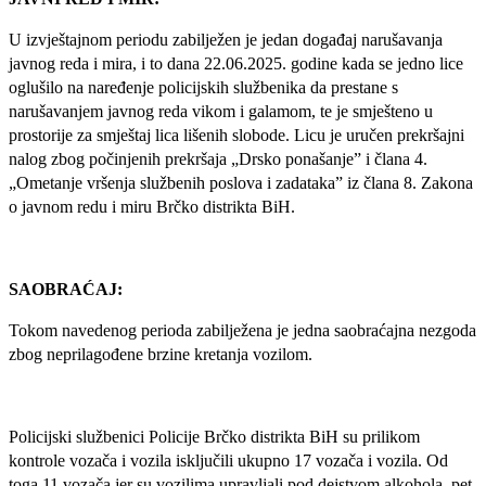
U izvještajnom periodu zabilježen je jedan događaj narušavanja
javnog reda i mira, i to dana 22.06.2025. godine kada se jedno lice
oglušilo na naređenje policijskih službenika da prestane s
narušavanjem javnog reda vikom i galamom, te je smješteno u
prostorije za smještaj lica lišenih slobode. Licu je uručen prekršajni
nalog zbog počinjenih prekršaja „Drsko ponašanje” i člana 4.
„Ometanje vršenja službenih poslova i zadataka” iz člana 8. Zakona
o javnom redu i miru Brčko distrikta BiH.
SAOBRAĆAJ:
Tokom navedenog perioda zabilježena je jedna saobraćajna nezgoda
zbog neprilagođene brzine kretanja vozilom.
Policijski službenici Policije Brčko distrikta BiH su prilikom
kontrole vozača i vozila isključili ukupno 17 vozača i vozila. Od
toga 11 vozača jer su vozilima upravljali pod dejstvom alkohola, pet