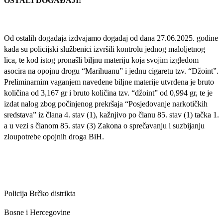
OSTALI DOGAĐAJI:
Od ostalih događaja izdvajamo događaj od dana 27.06.2025. godine
kada su policijski službenici izvršili kontrolu jednog maloljetnog
lica, te kod istog pronašli biljnu materiju koja svojim izgledom
asocira na opojnu drogu “Marihuanu” i jednu cigaretu tzv. “Džoint”.
Preliminarnim vaganjem navedene biljne materije utvrđena je bruto
količina od 3,167 gr i bruto količina tzv. “džoint” od 0,994 gr, te je
izdat nalog zbog počinjenog prekršaja “Posjedovanje narkotičkih
sredstava” iz člana 4. stav (1), kažnjivo po članu 85. stav (1) tačka 1.
a u vezi s članom 85. stav (3) Zakona o sprečavanju i suzbijanju
zloupotrebe opojnih droga BiH.
Policija Brčko distrikta
Bosne i Hercegovine