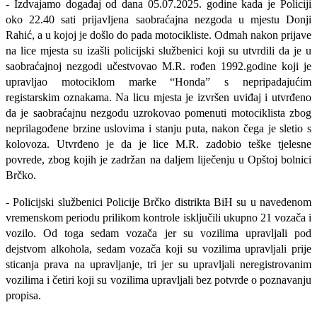
- Izdvajamo događaj od dana 05.07.2025. godine kada je Policiji
oko 22.40 sati prijavljena saobraćajna nezgoda u mjestu Donji
Rahić, a u kojoj je došlo do pada motocikliste. Odmah nakon prijave
na lice mjesta su izašli policijski službenici koji su utvrdili da je u
saobraćajnoj nezgodi učestvovao M.R. rođen 1992.godine koji je
upravljao motociklom marke “Honda” s nepripadajućim
registarskim oznakama. Na licu mjesta je izvršen uviđaj i utvrđeno
da je saobraćajnu nezgodu uzrokovao pomenuti motociklista zbog
neprilagođene brzine uslovima i stanju puta, nakon čega je sletio s
kolovoza. Utvrđeno je da je lice M.R. zadobio teške tjelesne
povrede, zbog kojih je zadržan na daljem liječenju u Opštoj bolnici
Brčko.
-
Policijski službenici Policije Brčko distrikta BiH su u navedenom
vremenskom periodu prilikom kontrole isključili ukupno 21 vozača i
vozilo. Od toga sedam vozača jer su vozilima upravljali pod
dejstvom alkohola, sedam vozača koji su vozilima upravljali prije
sticanja prava na upravljanje, tri jer su upravljali neregistrovanim
vozilima i četiri koji su vozilima upravljali bez potvrde o poznavanju
propisa.