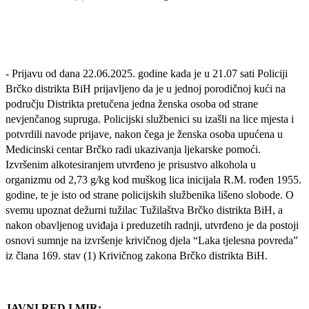
- Prijavu od dana 22.06.2025. godine kada je u 21.07 sati Policiji
Brčko distrikta BiH prijavljeno da je u jednoj porodičnoj kući na
području Distrikta pretučena jedna ženska osoba od strane
nevjenčanog supruga. Policijski službenici su izašli na lice mjesta i
potvrdili navode prijave, nakon čega je ženska osoba upućena u
Medicinski centar Brčko radi ukazivanja ljekarske pomoći.
Izvršenim alkotesiranjem utvrđeno je prisustvo alkohola u
organizmu od 2,73 g/kg kod muškog lica inicijala R.M. rođen 1955.
godine, te je isto od strane policijskih službenika lišeno slobode. O
svemu upoznat dežurni tužilac Tužilaštva Brčko distrikta BiH, a
nakon obavljenog uviđaja i preduzetih radnji, utvrđeno je da postoji
osnovi sumnje na izvršenje krivičnog djela “Laka tjelesna povreda”
iz člana 169. stav (1) Krivičnog zakona Brčko distrikta BiH.
JAVNI RED I MIR: