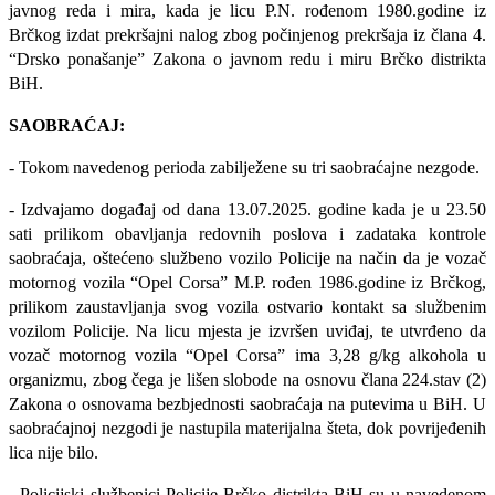
javnog reda i mira, kada je licu P.N. rođenom 1980.godine iz
Brčkog izdat prekršajni nalog zbog počinjenog prekršaja iz člana 4.
“Drsko ponašanje” Zakona o javnom redu i miru Brčko distrikta
BiH.
SAOBRAĆAJ:
- Tokom navedenog perioda zabilježene su tri saobraćajne nezgode.
- Izdvajamo događaj od dana 13.07.2025. godine kada je u 23.50
sati prilikom obavljanja redovnih poslova i zadataka kontrole
saobraćaja, oštećeno službeno vozilo Policije na način da je vozač
motornog vozila “Opel Corsa” M.P. rođen 1986.godine iz Brčkog,
prilikom zaustavljanja svog vozila ostvario kontakt sa službenim
vozilom Policije. Na licu mjesta je izvršen uviđaj, te utvrđeno da
vozač motornog vozila “Opel Corsa” ima 3,28 g/kg alkohola u
organizmu, zbog čega je lišen slobode na osnovu člana 224.stav (2)
Zakona o osnovama bezbjednosti saobraćaja na putevima u BiH. U
saobraćajnoj nezgodi je nastupila materijalna šteta, dok povrijeđenih
lica nije bilo.
-
Policijski službenici Policije Brčko distrikta BiH su u navedenom