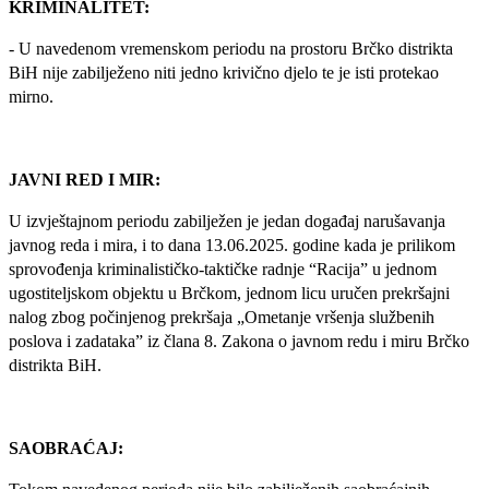
KRIMINALITET:
- U navedenom vremenskom periodu na prostoru Brčko distrikta
BiH n
ije zabilježeno niti jedno krivično djelo te je isti protekao
mirno.
JAVNI RED I MIR:
U izvještajnom periodu zabilježen je jedan događaj narušavanja
javnog reda i mira, i to dana 13.06.2025. godine kada je prilikom
sprovođenja kriminalističko-taktičke radnje “Racija” u jednom
ugostiteljskom objektu u Brčkom, jednom licu uručen prekršajni
nalog zbog počinjenog prekršaja „Ometanje vršenja službenih
poslova i zadataka” iz člana 8. Zakona o javnom redu i miru Brčko
distrikta BiH.
SAOBRAĆAJ: