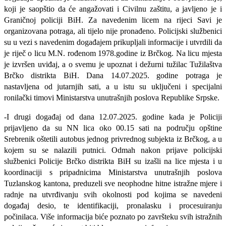
koji je saopštio da će angažovati i Civilnu zaštitu, a javljeno je i
Graničnoj policiji BiH. Za navedenim licem na rijeci Savi je
organizovana potraga, ali tijelo nije pronađeno. Policijski službenici
su u vezi s navedenim događajem prikupljali informacije i utvrdili da
je riječ o licu M.N. rođenom 1978.godine iz Brčkog. Na licu mjesta
je izvršen uviđaj, a o svemu je upoznat i dežurni tužilac Tužilaštva
Brčko distrikta BiH. Dana 14.07.2025. godine potraga je
nastavljena od jutarnjih sati, a u istu su uključeni i specijalni
ronilački timovi Ministarstva unutrašnjih poslova Republike Srpske.
-I drugi događaj od dana 12.07.2025. godine kada je Policiji
prijavljeno da su NN lica oko 00.15 sati na području opštine
Srebrenik oštetili autobus jednog privrednog subjekta iz Brčkog, a u
kojem su se nalazili putnici. Odmah nakon prijave policijski
službenici Policije Brčko distrikta BiH su izašli na lice mjesta i u
koordinaciji s pripadnicima Ministarstva unutrašnjih poslova
Tuzlanskog kantona, preduzeli sve neophodne hitne istražne mjere i
radnje na utvrđivanju svih okolnosti pod kojima se navedeni
događaj desio, te identifikaciji, pronalasku i procesuiranju
počinilaca. Više informacija biće poznato po završteku svih istražnih