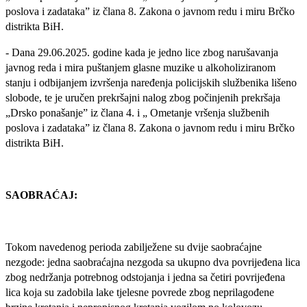
poslova i zadataka” iz člana 8. Zakona o javnom redu i miru Brčko
distrikta BiH.
- Dana 29.06.2025. godine kada je jedno lice zbog narušavanja
javnog reda i mira puštanjem glasne muzike u alkoholiziranom
stanju i odbijanjem izvršenja naređenja policijskih službenika lišeno
slobode, te je uručen prekršajni nalog zbog počinjenih prekršaja
„Drsko ponašanje” iz člana 4. i „ Ometanje vršenja službenih
poslova i zadataka” iz člana 8. Zakona o javnom redu i miru Brčko
distrikta BiH.
SAOBRAĆAJ:
Tokom navedenog perioda zabilježene su dvije saobraćajne
nezgode: jedna saobraćajna nezgoda sa ukupno dva povrijeđena lica
zbog nedržanja potrebnog odstojanja i jedna sa četiri povrijeđena
lica koja su zadobila lake tjelesne povrede zbog neprilagođene