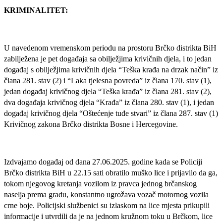
KRIMINALITET:
U navedenom vremenskom periodu na prostoru Brčko distrikta BiH
zabilježena je pet događaja sa obilježjima krivičnih djela, i to jedan
događaj s obilježjima krivičnih djela “Teška krađa na drzak način” iz
člana 281. stav (2) i “Laka tjelesna povreda” iz člana 170. stav (1),
jedan događaj krivičnog djela “Teška krađa” iz člana 281. stav (2),
dva događaja krivičnog djela “Krađa” iz člana 280. stav (1), i jedan
događaj krivičnog djela “Oštećenje tuđe stvari” iz člana 287. stav (1)
Krivičnog zakona Brčko distrikta Bosne i Hercegovine.
Izdvajamo događaj od dana 27.06.2025. godine kada se Policiji
Brčko distrikta BiH u 22.15 sati obratilo muško lice i prijavilo da ga,
tokom njegovog kretanja vozilom iz pravca jednog brčanskog
naselja prema gradu, konstantno ugrožava vozač motornog vozila
crne boje. Policijski službenici su izlaskom na lice mjesta prikupili
informacije i utvrdili da je na jednom kružnom toku u Brčkom, lice