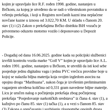
kojim je upravljalo lice R.F. rođen 1998. godine, nastanjen u
Brčkom, za kojeg je utvrđeno da se radi o višestrukom povratniku u
vršenju prekršaja, i koji u Registru novčanih kazni ima neplaćene
novčane kazne u iznosu od 3.022,70 KM. U skladu s članom 20.
stav (1) i (2) Zakon o prekršajima Brčko distrikta BiH vozaču je
privremeno oduzeto motorno vozilo i deponovano u Depozit
Policije.
- Događaj od dana 16.06.2025. godine kada su policijski službenici
izvršili kontrolu vozila marke “Golf V” kojim je upravljalo lice A.L.
rođen 1991. godine, nastanjen u Brčkom, te utvrdili da isti kod sebe
posjeduje jednu digitalnu vagu i jednu PVC vrećicu providne boje u
kojoj se nalazila biljna materija koja svojim izgledom asocira na
opojnu drogu “Marihuana”, nakon čega je izvršenim preliminarnim
vaganjem utvrđena količina od 0,331 gram navedene biljne materije.
Licu je uručen nalog o počinjenju prekršaja zbog počinjenog
prekršaja “Posjedovanje narkotičkih sredstava” iz člana 4. stav (1), a
kažnjivo po članu 85. stav (1) tačka (1), a u vezi s članom 85. stav
(3) Zakona o sprečavanju i suzbijanju zloupotrebe opojnih droga