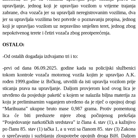
upravljanje, jednog koji je upravljao vozilom u vrijeme trajanja
zabrane, dva vozača jer su upravljali neregistrovanim vozilima, dva
jer su upravljala vozilima bez potvrde o poznavanju propisa, jednog
koji je upravljao vozilom uz nepravilno smješten teret, jednog zbog
nepokrivenog terete i četiri vozača zbog preotperećenja.
OSTALO:
-Od ostalih događaja izdvajamo tri i to:
-prvi od dana 06.09.2025. godine kada su policijski službenici
tokom kontrole vozača motornog vozila kojim je upravljao A.K.
rođen 1999.godine iz Brčkog, utvrdili da isti upravlja vozilom prije
sticanja prava na upravljanje. Daljom provjerom kod ovog lica je
utvrđeno da posjeduje paketić u kojem se nalazila biljna materija za
koju je preliminarnim vaganjem utvrđeno da je riječ o opojnoj drogi
“Marihuana” ukupne bruto mase 0,987 grama. Protiv pomentuog
lica će biti preduzete mjere zbog počinjenog prekršaja
“Posjedovanje narkotičkih sredstava” iz člana 4. stav (1), a kažnjivo
po članu 85. stav (1) tačka 1, a u vezi sa članom 85. stav (3) Zakona
o sprečavanju i suzbijanju zloupotrebe opojnih droga BiH. Daljom