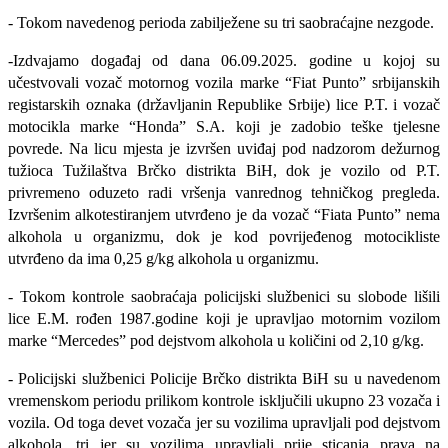
- Tokom navedenog perioda zabilježene su tri saobraćajne nezgode.
-Izdvajamo događaj od dana 06.09.2025. godine u kojoj su
učestvovali vozač motornog vozila marke “Fiat Punto” srbijanskih
registarskih oznaka (državljanin Republike Srbije) lice P.T. i vozač
motocikla marke “Honda” S.A. koji je zadobio teške tjelesne
povrede. Na licu mjesta je izvršen uviđaj pod nadzorom dežurnog
tužioca Tužilaštva Brčko distrikta BiH, dok je vozilo od P.T.
privremeno oduzeto radi vršenja vanrednog tehničkog pregleda.
Izvršenim alkotestiranjem utvrđeno je da vozač “Fiata Punto” nema
alkohola u organizmu, dok je kod povrijeđenog motocikliste
utvrđeno da ima 0,25 g/kg alkohola u organizmu.
- Tokom kontrole saobraćaja policijski službenici su slobode lišili
lice E.M. rođen 1987.godine koji je upravljao motornim vozilom
marke “Mercedes” pod dejstvom alkohola u količini od 2,10 g/kg.
-
Policijski službenici Policije Brčko distrikta BiH su u navedenom
vremenskom periodu prilikom kontrole isključili ukupno 23 vozača i
vozila. Od toga devet vozača jer su vozilima upravljali pod dejstvom
alkohola, tri jer su vozilima upravljali prije sticanja prava na