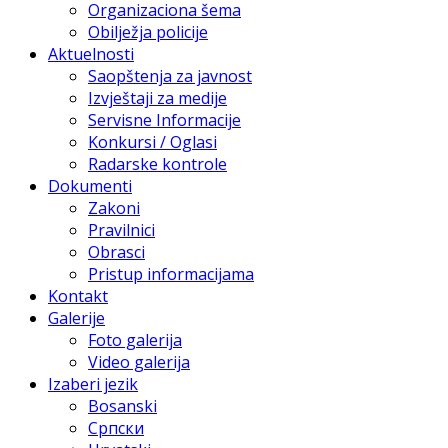
Organizaciona šema
Obilježja policije
Aktuelnosti
Saopštenja za javnost
Izvještaji za medije
Servisne Informacije
Konkursi / Oglasi
Radarske kontrole
Dokumenti
Zakoni
Pravilnici
Obrasci
Pristup informacijama
Kontakt
Galerije
Foto galerija
Video galerija
Izaberi jezik
Bosanski
Српски