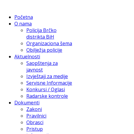
Početna
O nama
Policija Brčko
distrikta BiH
Organizaciona šema
Obilježja policije
Aktuelnosti
Saopštenja za
javnost
Izvještaji za medije
Servisne Informacije
Konkursi / Oglasi
Radarske kontrole
Dokumenti
Zakoni
Pravilnici
Obrasci
Pristup