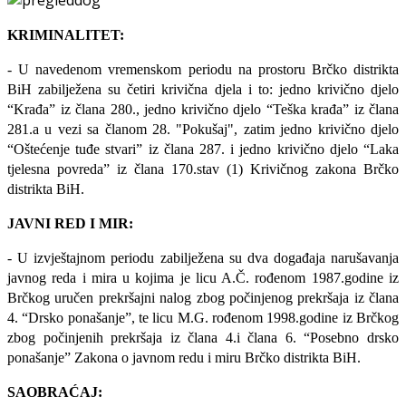
KRIMINALITET:
- U navedenom vremenskom periodu na prostoru Brčko distrikta
BiH zabilježena su četiri krivična djela i to: jedno krivično djelo
“Krađa” iz člana 280., jedno krivično djelo “Teška krađa” iz člana
281.a u vezi sa članom 28. "Pokušaj", zatim jedno krivično djelo
“Oštećenje tuđe stvari” iz člana 287. i jedno krivično djelo “Laka
tjelesna povreda” iz člana 170.stav (1) Krivičnog zakona Brčko
distrikta BiH.
JAVNI RED I MIR:
- U izvještajnom periodu zabilježena su dva događaja narušavanja
javnog reda i mira u kojima je licu A.Č. rođenom 1987.godine iz
Brčkog uručen prekršajni nalog zbog počinjenog prekršaja iz člana
4. “Drsko ponašanje”, te licu M.G. rođenom 1998.godine iz Brčkog
zbog počinjenih prekršaja iz člana 4.i člana 6. “Posebno drsko
ponašanje” Zakona o javnom redu i miru Brčko distrikta BiH.
SAOBRAĆAJ: