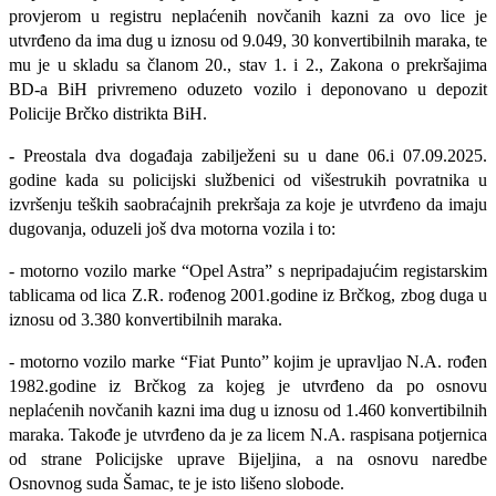
provjerom u registru neplaćenih novčanih kazni za ovo lice je
utvrđeno da ima dug u iznosu od 9.049, 30 konvertibilnih maraka, te
mu je u skladu sa članom 20., stav 1. i 2., Zakona o prekršajima
BD-a BiH privremeno oduzeto vozilo i deponovano u depozit
Policije Brčko distrikta BiH.
-
Preostala dva događaja zabilježeni su u dane 06.i 07.09.2025.
godine kada su policijski službenici od višestrukih povratnika u
izvršenju teških saobraćajnih prekršaja za koje je utvrđeno da imaju
dugovanja, oduzeli još dva motorna vozila i to:
- motorno vozilo marke “Opel Astra” s nepripadajućim registarskim
tablicama od lica Z.R. rođenog 2001.godine iz Brčkog, zbog duga u
iznosu od 3.380 konvertibilnih maraka.
- motorno vozilo marke “Fiat Punto” kojim je upravljao N.A. rođen
1982.godine iz Brčkog za kojeg je utvrđeno da po osnovu
neplaćenih novčanih kazni ima dug u iznosu od 1.460 konvertibilnih
maraka. Takođe je utvrđeno da je za licem N.A. raspisana potjernica
od strane Policijske uprave Bijeljina, a na osnovu naredbe
Osnovnog suda Šamac, te je isto lišeno slobode.