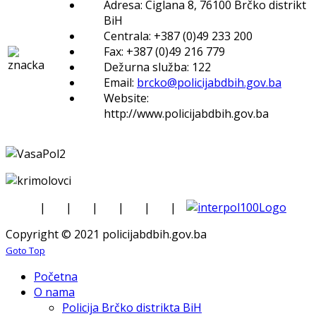
Adresa: Ciglana 8, 76100 Brčko distrikt
BiH
Centrala: +387 (0)49 233 200
Fax: +387 (0)49 216 779
Dežurna služba: 122
Email:
brcko@policijabdbih.gov.ba
Website:
http://www.policijabdbih.gov.ba
|
|
|
|
|
|
Copyright © 2021 policijabdbih.gov.ba
Goto Top
Početna
O nama
Policija Brčko distrikta BiH