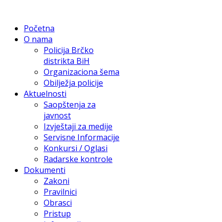
Početna
O nama
Policija Brčko
distrikta BiH
Organizaciona šema
Obilježja policije
Aktuelnosti
Saopštenja za
javnost
Izvještaji za medije
Servisne Informacije
Konkursi / Oglasi
Radarske kontrole
Dokumenti
Zakoni
Pravilnici
Obrasci
Pristup