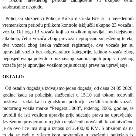
- Tokom navedenog perioda zabilježene su ukupno četiri
saobraćajne nezgode.
-
Policijski službenici Policije Brčko distrikta BiH su u navedenom
vremenskom periodu prilikom kontrole isključili ukupno 23 vozača i
vozila. Od toga 13 vozača koji su vozilom upravljali pod dejstvom
alkohola, četiri vozača zbog prevoza nepropisno smještenog tereta,
dva vozača zbog isteka važnosti registracije, dva vozača jer su
upravljali vozilo bez odgovarajuće kategorije, jednog vozača zbog
neposjedovanja potvrde o poznavanju saobraćajnih propisa i jednog
vozača jer je upravljao vozilom prije sticanja prava na upravljanje.
OSTALO:
- Od ostalih događaja izdvajamo jedan događaj od dana 24.05.2026.
godine kada su policijski službenici u 15.10 sati tokom redovnih
poslova i zadataka na gradskom području izvršili kontrolu vozača
motornog vozila marke “Peugeot 3008”, rođenog 2006. godine, te
utvrdili da isti vozilom upravlja prije sticanja prava na upravljanje.
Izvršenom provjerom u registru neplaćenih novčanih kazni utvrđeno
je da ovo lice ima dug u iznosu od 2.400,00 KM. S obzirom da na
to da se radi o višestrukom povratniku u izvršenju prekršaja iz