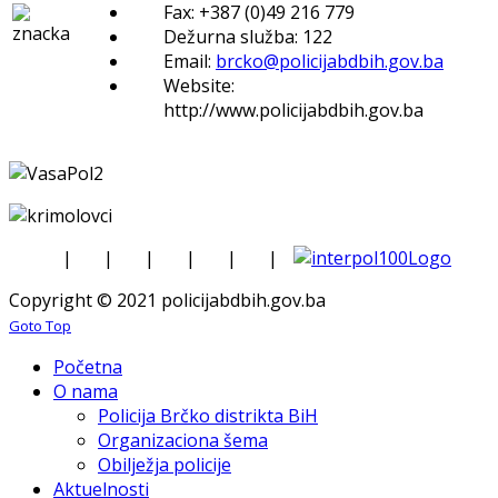
Fax: +387 (0)49 216 779
Dežurna služba: 122
Email:
brcko@policijabdbih.gov.ba
Website:
http://www.policijabdbih.gov.ba
|
|
|
|
|
|
Copyright © 2021 policijabdbih.gov.ba
Goto Top
Početna
O nama
Policija Brčko distrikta BiH
Organizaciona šema
Obilježja policije
Aktuelnosti