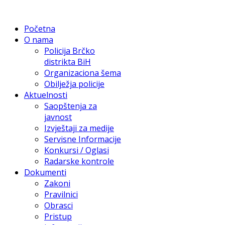
Početna
O nama
Policija Brčko
distrikta BiH
Organizaciona šema
Obilježja policije
Aktuelnosti
Saopštenja za
javnost
Izvještaji za medije
Servisne Informacije
Konkursi / Oglasi
Radarske kontrole
Dokumenti
Zakoni
Pravilnici
Obrasci
Pristup