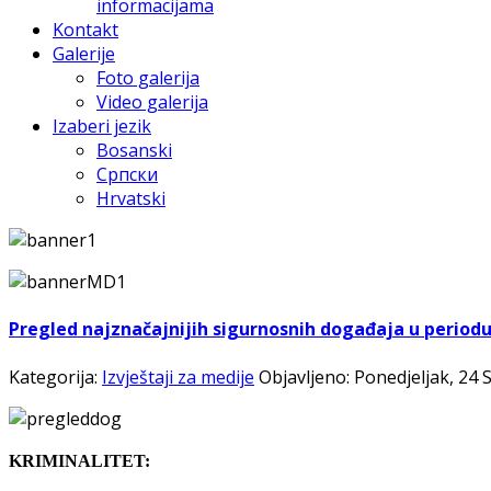
informacijama
Kontakt
Galerije
Foto galerija
Video galerija
Izaberi jezik
Bosanski
Српски
Hrvatski
Pregled najznačajnijih sigurnosnih događaja u periodu o
Kategorija:
Izvještaji za medije
Objavljeno: Ponedjeljak, 24 
KRIMINALITET: