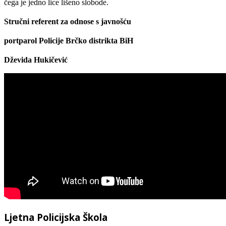
čega je jedno lice lišeno slobode.
Stručni referent za odnose s javnošću
portparol
Policije Brčko distrikta BiH
Dževida Hukičević
Ljetna Policijska Škola