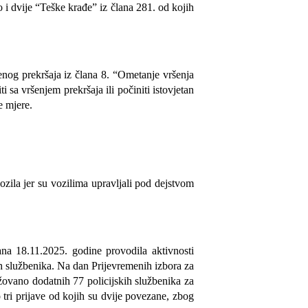
 i dvije “Teške krađe” iz člana 281. od kojih
enog prekršaja iz člana 8. “Ometanje vršenja
sa vršenjem prekršaja ili počiniti istovjetan
e mjere.
zila jer su vozilima upravljali pod dejstvom
na 18.11.2025. godine provodila aktivnosti
ih službenika. Na dan Prijevremenih izbora za
žovano dodatnih 77 policijskih službenika za
tri prijave od kojih su dvije povezane, zbog