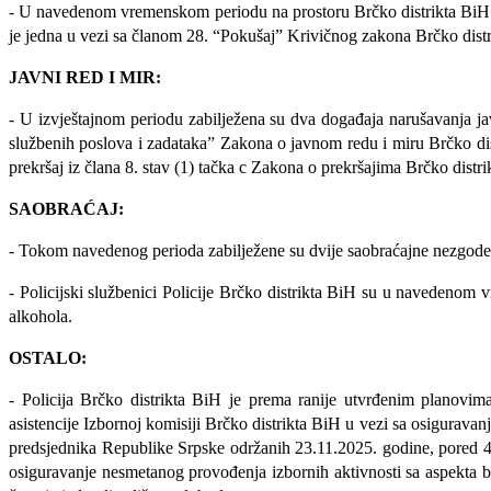
- U navedenom vremenskom periodu na prostoru Brčko distrikta BiH zabi
je jedna u vezi sa članom 28. “Pokušaj” Krivičnog zakona Brčko dist
JAVNI RED I MIR:
- U izvještajnom periodu zabilježena su dva događaja narušavanja ja
službenih poslova i zadataka” Zakona o javnom redu i miru Brčko distr
prekršaj iz člana 8. stav (1) tačka c Zakona o prekršajima Brčko dis
SAOBRAĆAJ:
- Tokom navedenog perioda zabilježene su dvije saobraćajne nezgode
-
Policijski službenici Policije Brčko distrikta BiH su u navedenom v
alkohola.
OSTALO:
- Policija Brčko distrikta BiH je prema ranije utvrđenim planovim
asistencije Izbornoj komisiji Brčko distrikta BiH u vezi sa osigurava
predsjednika Republike Srpske održanih 23.11.2025. godine, pored 40 
osiguravanje nesmetanog provođenja izbornih aktivnosti sa aspekta be