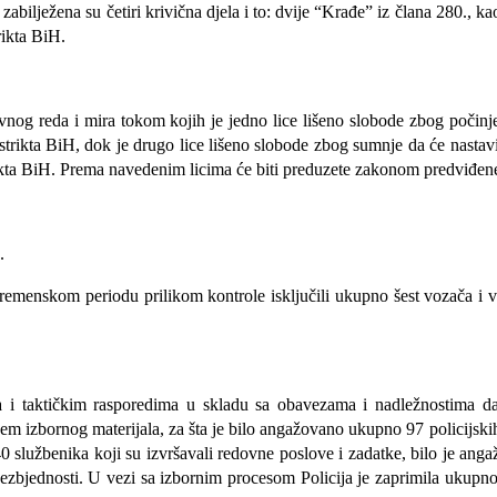
lježena su četiri krivična djela i to: dvije “Krađe” iz člana 280., kao
rikta BiH.
vnog reda i mira tokom kojih je jedno lice lišeno slobode zbog počinj
ikta BiH, dok je drugo lice lišeno slobode zbog sumnje da će nastaviti 
trikta BiH. Prema navedenim licima će biti preduzete zakonom predviđen
.
remenskom periodu prilikom kontrole isključili ukupno šest vozača i vo
a i taktičkim rasporedima u skladu sa obavezama i nadležnostima da
njem izbornog materijala, za šta je bilo angažovano ukupno 97 policijsk
službenika koji su izvršavali redovne poslove i zadatke, bilo je anga
zbjednosti. U vezi sa izbornim procesom Policija je zaprimila ukupno 