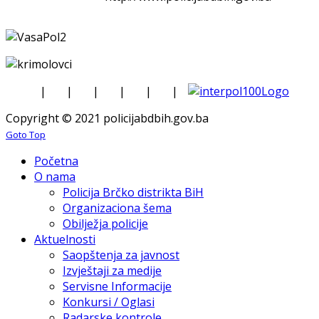
|
|
|
|
|
|
Copyright © 2021 policijabdbih.gov.ba
Goto Top
Početna
O nama
Policija Brčko distrikta BiH
Organizaciona šema
Obilježja policije
Aktuelnosti
Saopštenja za javnost
Izvještaji za medije
Servisne Informacije
Konkursi / Oglasi
Radarske kontrole