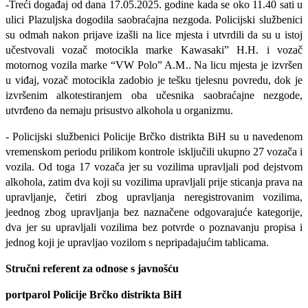
-Treći događaj od dana 17.05.2025. godine kada se oko 11.40 sati u
ulici Plazuljska dogodila saobraćajna nezgoda. Policijski službenici
su odmah nakon prijave izašli na lice mjesta i utvrdili da su u istoj
učestvovali vozač motocikla marke Kawasaki” H.H. i vozač
motornog vozila marke “VW Polo” A.M.. Na licu mjesta je izvršen
u viđaj, vozač motocikla zadobio je tešku tjelesnu povredu, dok je
izvršenim alkotestiranjem oba učesnika saobraćajne nezgode,
utvrđeno da nemaju prisustvo alkohola u organizmu.
-
Policijski službenici Policije Brčko distrikta BiH su u navedenom
vremenskom periodu prilikom kontrole isključili ukupno 27 vozača i
vozila. Od toga 17 vozača jer su vozilima upravljali pod dejstvom
alkohola, zatim dva koji su vozilima upravljali prije sticanja prava na
upravljanje, četiri zbog upravljanja neregistrovanim vozilima,
jeednog zbog upravljanja bez naznačene odgovarajuće kategorije,
dva jer su upravljali vozilima bez potvrde o poznavanju propisa i
jednog koji je upravljao vozilom s nepripadajućim tablicama.
Stručni referent za odnose s javnošću
portparol
Policije Brčko distrikta BiH