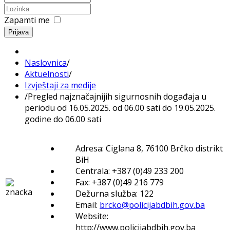
Zapamti me
Prijava
Naslovnica
/
Aktuelnosti
/
Izvještaji za medije
/
Pregled najznačajnijih sigurnosnih događaja u
periodu od 16.05.2025. od 06.00 sati do 19.05.2025.
godine do 06.00 sati
Adresa: Ciglana 8, 76100 Brčko distrikt
BiH
Centrala: +387 (0)49 233 200
Fax: +387 (0)49 216 779
Dežurna služba: 122
Email:
brcko@policijabdbih.gov.ba
Website:
http://www.policijabdbih.gov.ba