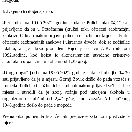
nezgoda.
Izdvajamo tri događaja i to:
-Prvi od dana 16.05.2025. godine kada je Policiji oko 04,15 sati
prijavljeno da su u Potočarima (kružni tok), oštećeni saobraćajni
znakovi. Odmah nakon prijave policijski službenici koji su utvrdili
oštećenje saobraćajnih znakova i ukrasnog drveća, dok se počinilac
udaljio, ali je ubrzo pronađen. Riječ je o licu A.K. rođenom
1992.godine, kod kojeg je alkotestiranjem utvrđeno prisustvo
alkohola u organizmu u količini od 1,29 g/kg.
-Drugi događaj od dana 18.05.2025. godine kada je Policiji u 14.30
sati prijavljeno da je u mjestu Gornji Zovik došlo do pada vozača s
mopeda. Policijski službenici su odmah nakon prijave izašli na lice
mjesta i utvrdili da je zbog vožnje pod uticajem akohola u
organizmu u količini od 2,47 g/kg, kod vozača A.I. rođenog
1948.godine došlo do pada s mopeda.
Prema oba pomenuta lica će biti preduzete zakonom predviđene
mjere.