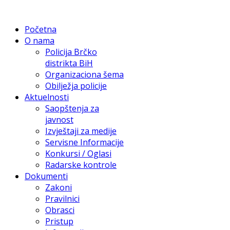
Početna
O nama
Policija Brčko
distrikta BiH
Organizaciona šema
Obilježja policije
Aktuelnosti
Saopštenja za
javnost
Izvještaji za medije
Servisne Informacije
Konkursi / Oglasi
Radarske kontrole
Dokumenti
Zakoni
Pravilnici
Obrasci
Pristup