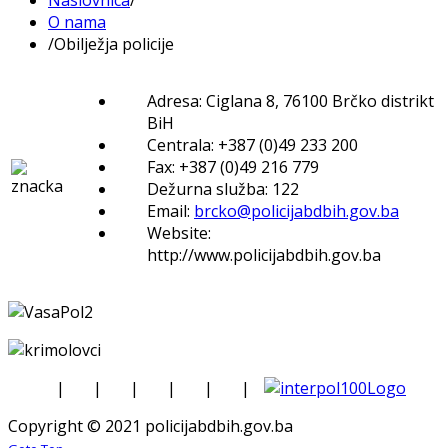
O nama
/
Obilježja policije
Adresa: Ciglana 8, 76100 Brčko distrikt
BiH
Centrala: +387 (0)49 233 200
Fax: +387 (0)49 216 779
Dežurna služba: 122
Email:
brcko@policijabdbih.gov.ba
Website:
http://www.policijabdbih.gov.ba
|
|
|
|
|
|
Copyright © 2021 policijabdbih.gov.ba