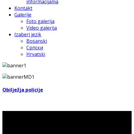
informacijama
Kontakt
Galerije
Foto galerija
Video galerija
Izaberi jezik
Bosanski
Српски
Hrvatski
Obilježja policije