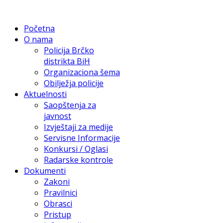
Početna
O nama
Policija Brčko
distrikta BiH
Organizaciona šema
Obilježja policije
Aktuelnosti
Saopštenja za
javnost
Izvještaji za medije
Servisne Informacije
Konkursi / Oglasi
Radarske kontrole
Dokumenti
Zakoni
Pravilnici
Obrasci
Pristup