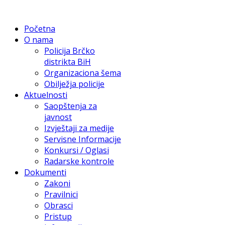
Početna
O nama
Policija Brčko
distrikta BiH
Organizaciona šema
Obilježja policije
Aktuelnosti
Saopštenja za
javnost
Izvještaji za medije
Servisne Informacije
Konkursi / Oglasi
Radarske kontrole
Dokumenti
Zakoni
Pravilnici
Obrasci
Pristup