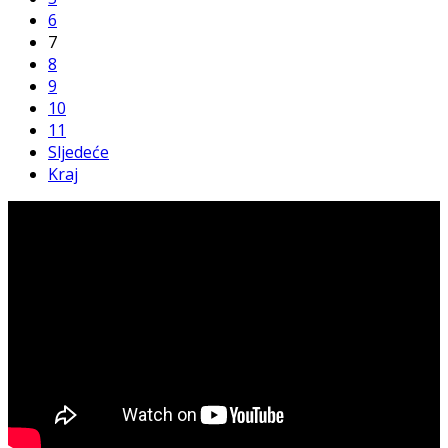
6
7
8
9
10
11
Sljedeće
Kraj