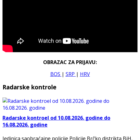
OBRAZAC ZA PRIJAVU:
BOS
|
SRP
|
HRV
Radarske kontrole
Radarske kontroel od 10.08.2026. godine do
16.08.2026. godine
Jedinica saobraćajne policije Policije Brčko distrikta BiH,