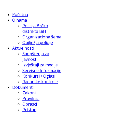
Početna
O nama
Policija Brčko
distrikta BiH
Organizaciona šema
Obilježja policije
Aktuelnosti
Saopštenja za
javnost
Izvještaji za medije
Servisne Informacije
Konkursi / Oglasi
Radarske kontrole
Dokumenti
Zakoni
Pravilnici
Obrasci
Pristup