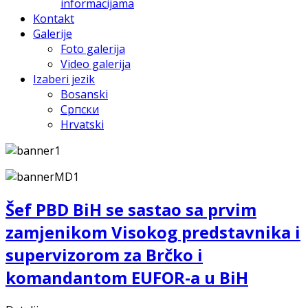
informacijama
Kontakt
Galerije
Foto galerija
Video galerija
Izaberi jezik
Bosanski
Српски
Hrvatski
Šef PBD BiH se sastao sa prvim
zamjenikom Visokog predstavnika i
supervizorom za Brčko i
komandantom EUFOR-a u BiH