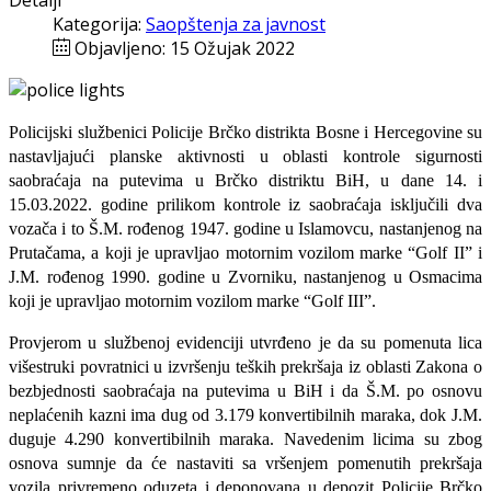
Detalji
Kategorija:
Saopštenja za javnost
Objavljeno: 15 Ožujak 2022
Policijski službenici Policije Brčko distrikta Bosne i Hercegovine su
nastavljajući planske aktivnosti u oblasti kontrole sigurnosti
saobraćaja na putevima u Brčko distriktu BiH, u dane 14. i
15.03.2022. godine prilikom kontrole iz saobraćaja isključili dva
vozača i to Š.M. rođenog 1947. godine u Islamovcu, nastanjenog na
Prutačama, a koji je upravljao motornim vozilom marke “Golf II” i
J.M. rođenog 1990. godine u Zvorniku, nastanjenog u Osmacima
koji je upravljao motornim vozilom marke “Golf III”.
Provjerom u službenoj evidenciji utvrđeno je da su pomenuta lica
višestruki povratnici u izvršenju teških prekršaja iz oblasti Zakona o
bezbjednosti saobraćaja na putevima u BiH i da Š.M. po osnovu
neplaćenih kazni ima dug od 3.179 konvertibilnih maraka, dok J.M.
duguje 4.290 konvertibilnih maraka. Navedenim licima su zbog
osnova sumnje da će nastaviti sa vršenjem pomenutih prekršaja
vozila privremeno oduzeta i deponovana u depozit Policije Brčko