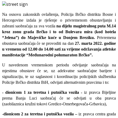
Na osnovu zakonskih ovlaštenja, Policija Brčko distrikta Bosne i
Hercegovine izdala je rješenje o privremenom obustavljanju i
zabrani saobraćaja za sva vozila
na dijelu magistralnog puta M.14
kroz zonu grada Brčko i to od Bulevara mira (kod hotela
“Jelena”) do Majevičke kuće u Donjem Breziku.
Privremena
obustava saobraćaja će se provoditi na dan
27. marta 2022. godine
u vremenu od 12.00 do 14.00 sati za vrijeme održavanja atletske
manifestacije “Međunarodni polumaraton Brčko”.
U navedenom vremenskom periodu odvijanje saobraćaja na
mjestima obustave će se, uz adekvatne saobraćajne barijere i
signalizaciju, te uz saglasnost i koordinaciju policijskih službenika
Policije Brčko distrikta BiH, odvijati alternativnim pravcima i to:
- dionicom 1 za teretna i putnička vozila -
iz pravca Bijeljine
prema Banja Luci saobraćaj će se odvijati u oba pravca
(zaobilaznica kružni tokovi Gredice-Omerbegovača-Grbavica),
-
dionicom 2 za teretna i putnička vozila –
iz pravca centra grada