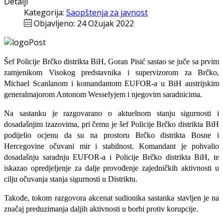
Detalji
Kategorija:
Saopštenja za javnost
Objavljeno: 24 Ožujak 2022
Šef Policije Brčko distrikta BiH, Goran Pisić sastao se juče sa prvim
zamjenikom Visokog predstavnika i supervizorom za Brčko,
Michael Scanlanom i komandantom EUFOR-a u BiH austrijskim
generalmajorom Antonom Wesselyjem i njegovim saradnicima.
Na sastanku je razgovarano o aktuelnom stanju sigurnosti i
dosadašnjim izazovima, pri čemu je šef Policije Brčko distrikta BiH
podijelio ocjenu da su na prostoru Brčko distrikta Bosne i
Hercegovine očuvani mir i stabilnost. Komandant je pohvalio
dosadašnju saradnju EUFOR-a i Policije Brčko distrikta BiH, te
iskazao opredjeljenje za dalje provođenje zajedničkih aktivnosti u
cilju očuvanja stanja sigurnosti u Distriktu.
Takođe, tokom razgovora akcenat sudionika sastanka stavljen je na
značaj preduzimanja daljih aktivnosti u borbi protiv korupcije.