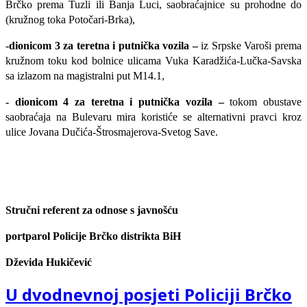
Brčko prema Tuzli ili Banja Luci, saobraćajnice su prohodne do
(kružnog toka Potočari-Brka),
-
dionicom 3 za teretna i putnička vozila –
iz Srpske Varoši prema
kružnom toku kod bolnice ulicama Vuka Karadžića-Lučka-Savska
sa izlazom na magistralni put M14.1,
- dionicom 4 za teretna i putnička vozila –
tokom obustave
saobraćaja na Bulevaru mira koristiće se alternativni pravci kroz
ulice Jovana Dučića-Štrosmajerova-Svetog Save.
Stručni referent za odnose s javnošću
portparol Policije Brčko distrikta BiH
Dževida Hukičević
U dvodnevnoj posjeti Policiji Brčko