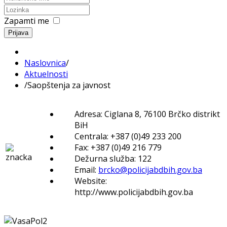
Zapamti me
Prijava
Naslovnica
/
Aktuelnosti
/
Saopštenja za javnost
Adresa: Ciglana 8, 76100 Brčko distrikt
BiH
Centrala: +387 (0)49 233 200
Fax: +387 (0)49 216 779
Dežurna služba: 122
Email:
brcko@policijabdbih.gov.ba
Website:
http://www.policijabdbih.gov.ba