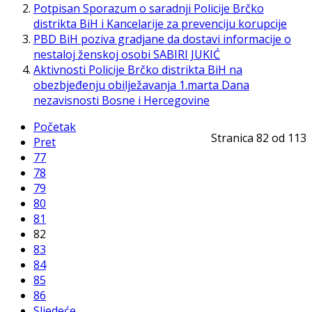
Potpisan Sporazum o saradnji Policije Brčko
distrikta BiH i Kancelarije za prevenciju korupcije
PBD BiH poziva gradjane da dostavi informacije o
nestaloj ženskoj osobi SABIRI JUKIĆ
Aktivnosti Policije Brčko distrikta BiH na
obezbjeđenju obilježavanja 1.marta Dana
nezavisnosti Bosne i Hercegovine
Početak
Stranica 82 od 113
Pret
77
78
79
80
81
82
83
84
85
86
Sljedeće