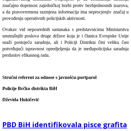
značajno doprinosi zajedničkoj borbi protiv bezbjednosnih izazova,
a da pravovremena razmjena informacija ima neprocjenjiv značaj u
provođenju operativnih policijskih aktivnosti.
Ovakav vid neposrednih sastanaka s predstavnicima Ministarstva
unutrašnjih poslova druge države koja je i članica Evropske Unije
snaži postojeću saradnju, ali i Policiji Distrikta čini veliku čast
potvrđujući ispravnost opredjeljenja da je međupolicijska saradnja
preduslov efikasnog rada.
Stručni referent za odnose s javnošću-portparol
Policije Brčko distrikta BiH
Dževida Hukičević
PBD BiH identifikovala pisce grafita