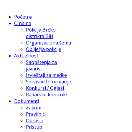
Početna
O nama
Policija Brčko
distrikta BiH
Organizaciona šema
Obilježja policije
Aktuelnosti
Saopštenja za
javnost
Izvještaji za medije
Servisne Informacije
Konkursi / Oglasi
Radarske kontrole
Dokumenti
Zakoni
Pravilnici
Obrasci
Pristup