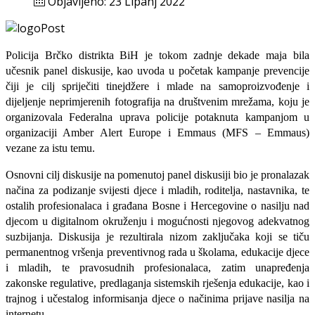
Objavljeno: 23 Lipanj 2022
Policija Brčko distrikta BiH je tokom zadnje dekade maja bila
učesnik panel diskusije, kao uvoda u početak kampanje prevencije
čiji je cilj spriječiti tinejdžere i mlade na samoproizvođenje i
dijeljenje neprimjerenih fotografija na društvenim mrežama, koju je
organizovala Federalna uprava policije potaknuta kampanjom u
organizaciji Amber Alert Europe i Emmaus (MFS – Emmaus)
vezane za istu temu.
Os
no
vni cilj diskusije na pomenutoj panel di
skusiji bio je pr
on
alaza
k
načina za podizanje svijesti djece i mladih, roditelja, nastavnika, te
o
sta
lih pr
ofesionala
ca i g
r
ađana Bosne i Hercegovine o nasilju nad
djecom u digitalnom okruženju i mogućnosti njegovog adekvatnog
suzbijanja. Diskusija je rezultirala nizom zaključaka koji se tiču
permanentnog vršenja preventivnog rada u školama, edukacije djece
i mladih, te pravosudnih profesionalaca, zatim unapređenja
zakonske regulative, predlaganja sistemskih rješenja edukacije, kao i
trajnog i učestalog informisanja djece o načinima prijave nasilja na
internetu.