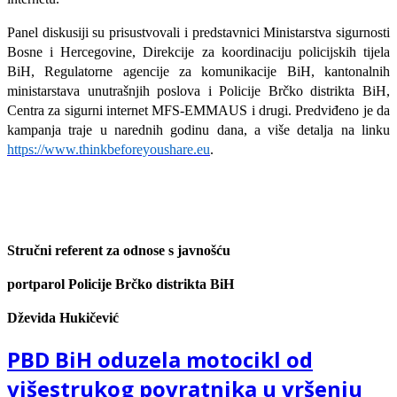
Panel diskusiji su prisustvovali i predstavnici Ministarstva sigurnosti
Bosne i Hercegovine,
Dirеkcije
za koordinaciju policijskih tijela
BiH, Regulatorne agencije za komunikacije BiH, kantonalnih
ministarstava unutrašnjih poslova i Policije Brčko distrikta BiH,
Centra za sigurni internet MFS-EMMAUS i drugi. Predviđeno je da
kampanja traje u narednih godinu dana,
a više detalja na linku
https://www.thinkbeforeyoushare.eu
.
Stručni referent za odnose s javnošću
portparol Policije Brčko distrikta BiH
Dževida Hukičević
PBD BiH oduzela motocikl od
višestrukog povratnika u vršenju