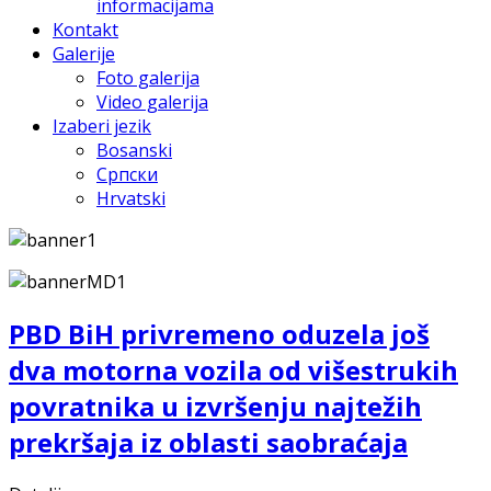
informacijama
Kontakt
Galerije
Foto galerija
Video galerija
Izaberi jezik
Bosanski
Српски
Hrvatski
PBD BiH privremeno oduzela još
dva motorna vozila od višestrukih
povratnika u izvršenju najtežih
prekršaja iz oblasti saobraćaja