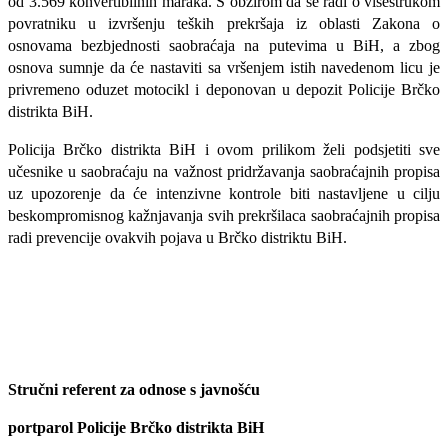
od 3.569 konvertibilnih maraka.
S obzirom da se radi o višestrukom
povratniku u
izvršenju teških prekršaja iz oblasti
Zakona o
osnovama bezbjednosti
saobraćaja
na putevima u BiH, a zbog
osnova sumnje da će nastaviti sa vršenjem istih navedenom licu
je
privremeno oduzet motocikl i deponovan u depozit Policije Brčko
distrikta BiH.
Policija Brčko distrikta BiH i ovom prilikom želi podsjetiti sve
učesnike u saobraćaju na važnost pridržavanja saobraćajnih propisa
uz upozorenje da će intenzivne kontrole biti nastavljene u cilju
beskompromisnog kažnjavanja svih prekršilaca saobraćajnih propisa
radi prevencije ovakvih pojava u Brčko distriktu BiH.
Stručni referent za odnose s javnošću
portparol Policije Brčko distrikta BiH