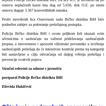
osnovu neplaćenih kazni ima dug od 5.650, dok O.E. po istom
osnovu duguje 3.367 konvertibilnih maraka.
Protiv navedenih lica Osnovnom sudu Brčko distrikta BiH biće
podnešen zahtjev za pokretanje prekršajnog postupka.
Policija Brčko distrikta BiH i ovom prilikom želi ukazati svim
učesnicima u saobraćaju na važnost pridržavanja saobraćajnih
propisa, a istovremeno i upozoriti višestruke povratnike u izvršenju
saobraćajnih prekršaja da će intenzivne kontrole prema toj kategoriji
biti nastavljene u cilju odvraćanja od daljeg vršenja prekršaja i
prevencije ovakvih pojava.
Stručni referent za odnose s javnošću
portparol Policije Brčko distrikta BiH
Dževida Hukičević