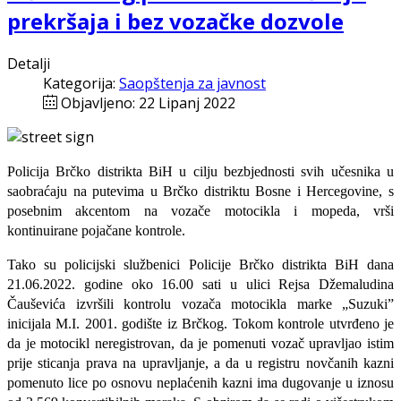
prekršaja i bez vozačke dozvole
Detalji
Kategorija:
Saopštenja za javnost
Objavljeno: 22 Lipanj 2022
Policija Brčko distrikta BiH u cilju bezbjednosti svih učesnika u
saobraćaju na putevima u Brčko distriktu Bosne i Hercegovine, s
posebnim akcentom na vozače motocikla i mopeda, vrši
kontinuirane pojačane kontrole.
Tako su policijs
ki službenici Policije Brčko distrikta Bi
H dana
21.06.
2022. godi
ne ok
o 16.00 sati u ulici Rejsa Džemaludina
Čauševića izvršili kontrolu vozača motocikla marke „Suzuki”
inicijala M.I. 2
001.
godište iz Brčkog
. Tokom kontrole utvrđeno je
da je motocikl neregistrovan, da je pomenuti vozač upravljao istim
prije sticanja prava na upravljanje, a da u registru novčanih kazni
pomenuto lice po osnovu neplaćenih kazni ima dugovanje u iznosu