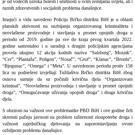
je od vodećih uzroka bolesti i smrtnosti u svim zemljama svijeta, ali i
raznih zdravstvenih i socijalnih problema današnjice.
Imajući u vidu navedeno Policija Brčko distrikta BiH je u oblasti
planskih aktivnosti na suzbijanju organizovanog kriminaliteta i
neovlaštene proizvodnje i stavljanja u promet opojnih droga
u
periodu od 2019. godine pa sve do kraja prvog kvartala 2022.
godine samostalno i u saradnji s drugim policijskim agencijama
provela ukupno 12 akcija kodnih naziva “Salzburg”, Mozaik”,
“Cer”, “Plantaža”, Poligon”, “Nosač”, “Grof”, “Klanac”, “Bronhi”,
“Bjegunac”, “Omega” i “Meta”. U navedenom periodu protiv 158
lica su podnešeni izvještaji Tužilaštvu Brčko distrikta BiH zbog
osnova sumnje da su počinili krivična djela “Organizovani
kriminal”, “Neovlaštena proizvodnja i stavljanje u promet opojnih
droga”, “Omogućavanje uživanja opojnih droga” i druga krivična
djela.
S obzirom na važnost ove problematike PBD BiH i ove godine želi
skrenuti pažnju javnosti na problem raširenosti zloupotrebe droga i
važnosti zajedničkog djelovanja na suporotstavljanju ovom
ozbiljnom problemu današnjice.