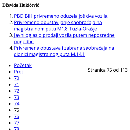
Dževida Hukičević
PBD BiH privremeno oduzela još dva vozila.
Privremeno obustavljanje saobraćaja na
magistralnom putu M1.8 Tuzla-Orašje
Javni oglas o prodaji vozila putem neposredne
pogodbe
Privremena obustava i zabrana saobraćaja na
dionici magistralnog puta M.14.1
Početak
Stranica 75 od 113
Pret
70
71
72
73
74
75
76
77
78