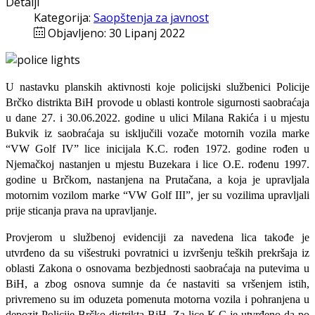
Detalji
Kategorija:
Saopštenja za javnost
Objavljeno: 30 Lipanj 2022
U nastavku planskih aktivnosti koje policijski službenici Policije
Brčko distrikta BiH provode u oblasti kontrole sigurnosti saobraćaja
u dane 27. i 30.06.2022. godine u ulici Milana Rakića i u mjestu
Bukvik iz saobraćaja su isključili vozače motornih vozila marke
“VW Golf IV” lice inicijala K.C. rođen 1972. godine rođen u
Njemačkoj nastanjen u mjestu Buzekara i lice O.E. rođenu 1997.
godine u Brčkom, nastanjena na Prutačana, a koja je upravljala
motornim vozilom marke “VW Golf III”, jer su vozilima upravljali
prije sticanja prava na upravljanje.
Provjerom u službenoj evidenciji za navedena lica takođe je
utvrđeno da su višestruki povratnici u izvršenju teških prekršaja iz
oblasti Zakona o osnovama bezbjednosti saobraćaja na putevima u
BiH, a zbog osnova sumnje da će nastaviti sa vršenjem istih,
privremeno su im oduzeta pomenuta motorna vozila i pohranjena u
depozit Policije Brčko distrikta BiH. Za lice K.C je utvrđeno da po