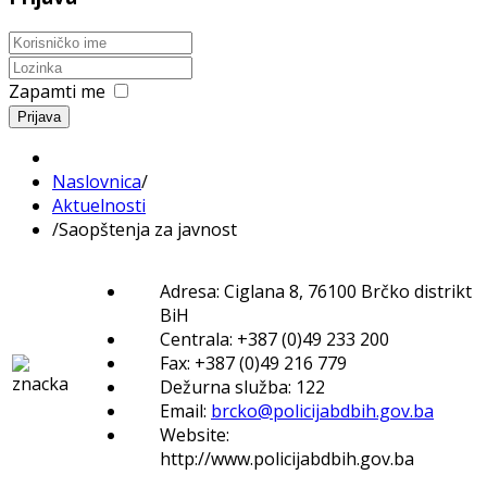
Zapamti me
Prijava
Naslovnica
/
Aktuelnosti
/
Saopštenja za javnost
Adresa: Ciglana 8, 76100 Brčko distrikt
BiH
Centrala: +387 (0)49 233 200
Fax: +387 (0)49 216 779
Dežurna služba: 122
Email:
brcko@policijabdbih.gov.ba
Website:
http://www.policijabdbih.gov.ba