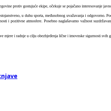
egovine protiv gostujuće ekipe, očekuje se pojačano interesovanje javno
dostojanstveno, u duhu sporta, međusobnog uvažavanja i odgovorno. P
rnosti i pozitivne atmosfere. Posebno naglašavamo važnost suzdržavan
sve mjere i radnje u cilju obezbjeđenja lične i imovnske sigurnosti svih
cnjave