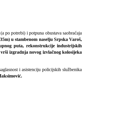
 (a po potrebi) i potpuna obustava saobraćaja
a35m) u stambenom naselju Srpska Varoš,
upnog puta, rekonstrukcije industrijskih
 vrši izgradnja novog izvlačnog kolosijeka
lasnost i asistenciju policijskih službenika
Maksimović.