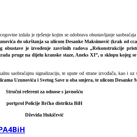
rcegovine izdala je rješenje kojim se odobrava
obustavljanje saobraćaja
 Uzunovića do ukrštanja sa ulicom Desanke Maksimović
(krak od cc
og obustave je izvođenje završnih radova
„Rekonstrukcije prist
zrada pruge na dijelu kranske staze, Aneks XI
”
,
u sklopu kojeg se
u saobraćajnu signalizaciju, te upute od strane izvođača, kao i uz sag
ulicama Uzunovića i Svetog Save u oba smjera, te ulicom Desanke 
Stručni referent za odnose s javnošću
portprol Policije Brčko distrikta BiH
Dževida Hukičević
UPA4BiH