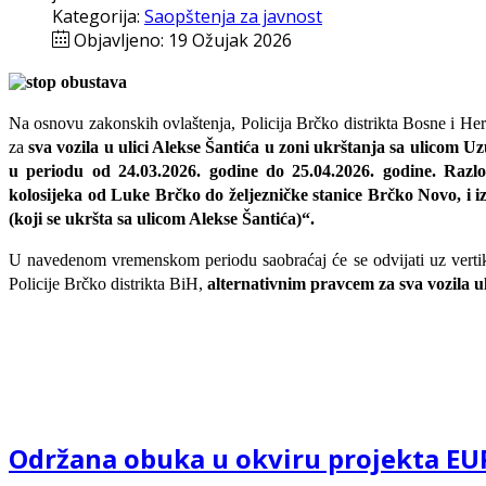
Kategorija:
Saopštenja za javnost
Objavljeno: 19 Ožujak 2026
Na osnovu zakonskih ovlaštenja, Policija Brčko distrikta Bosne i He
za
sva vozila
u ulici Alekse Šantića u zoni ukrštanja sa ulicom
u periodu od
24.03.2026. godine do 25.04.2026. godine. R
azl
kolosijeka od Luke Brčko do željezničke stanice Brčko Novo, i i
(koji se ukršta sa ulicom Alekse Šantića
)“.
U navedenom vremenskom periodu saobraćaj će se odvijati uz vertikaln
Policije Brčko distrikta BiH,
alternativnim pravcem za sva vozila 
Održana obuka u okviru projekta E