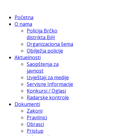
Početna
O nama
Policija Brčko
distrikta BiH
Organizaciona šema
Obilježja policije
Aktuelnosti
Saopštenja za
javnost
Izvještaji za medije
Servisne Informacije
Konkursi / Oglasi
Radarske kontrole
Dokumenti
Zakoni
Pravilnici
Obrasci
Pristup