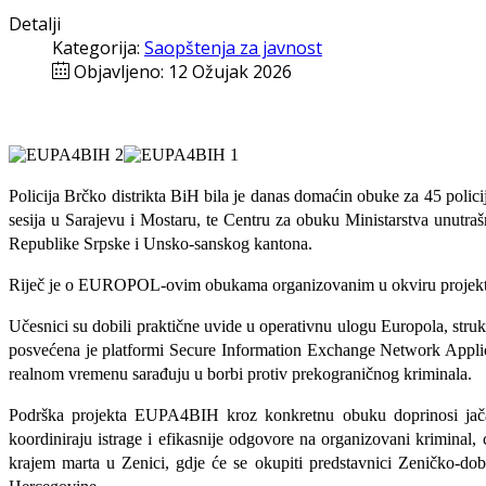
Detalji
Kategorija:
Saopštenja za javnost
Objavljeno: 12 Ožujak 2026
Policija Brčko distrikta BiH bila je danas domaćin
obuke za 45 polici
sesija u Sarajevu i Mostaru, te Centru za obuku Ministarstva unutrašn
Republike Srpske i Unsko-sanskog kantona.
Riječ je o EUROPOL-ovim obukama organizovanim u okviru projekta
Učesnici su dobili praktične uvide u operativnu ulogu Europola, str
posvećena je platformi Secure Information Exchange Network Applic
realnom vremenu sarađuju u borbi protiv prekograničnog kriminala.
Podrška projekta EUPA4BIH kroz konkretnu obuku doprinosi jačanj
koordiniraju istrage i efikasnije odgovore na organizovani kriminal, 
krajem marta u Zenici, gdje će se okupiti predstavnici Zeničko-dob