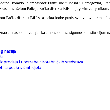
. godine boravio je ambasador Francuske u Bosni i Hercegovini, Fr
e sastali sa šefom Policije Brčko distrikta BiH i njegovim zamjenikom.
m Brčko distrikta BiH sa aspekta borbe protiv svih vidova kriminalitet
upoznao ambasadora i zamjenika ambasadora sa sigurnosnom situacijom n
g nasilja
ti
loprodaja i upotreba pirotehničkih sredstava
ila pet krivičnih djela