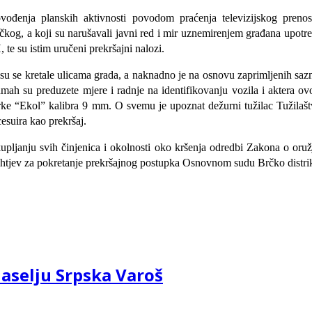
rovođenja planskih aktivnosti povodom praćenja televizijskog preno
rčkog, a koji su narušavali javni red i mir uznemirenjem građana upotr
 te su istim uručeni prekršajni nalozi.
 su se kretale ulicama grada, a naknadno je na osnovu zaprimljenih saz
ah su preduzete mjere i radnje na identifikovanju vozila i aktera ovog
e “Ekol” kalibra 9 mm. O svemu je upoznat dežurni tužilac Tužilaštva
esuira kao prekršaj.
ikupljanju svih činjenica i okolnosti oko kršenja odredbi Zakona o oru
Zahtjev za pokretanje prekršajnog postupka Osnovnom sudu Brčko distri
aselju Srpska Varoš