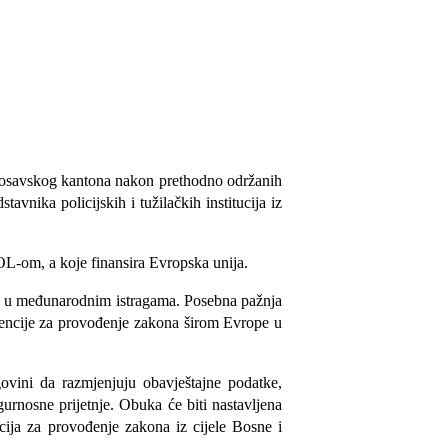
 Posavskog kantona
nakon prethodno održanih
vnika policijskih i tužilačkih institucija iz
om, a koje finansira Evropska unija.
ste u međunarodnim istragama. Posebna pažnja
gencije za provođenje zakona širom Evrope u
vini da razmjenjuju obavještajne podatke,
gurnosne prijetnje. Obuka će biti nastavljena
cija za provođenje zakona iz cijele Bosne i