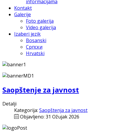
informacijama
Kontakt
Galerije
Foto galerija
Video galerija
Izaberi jezik
Bosanski
Српски
Hrvatski
Saopštenje za javnost
Detalji
Kategorija:
Saopštenja za javnost
Objavljeno: 31 Ožujak 2026