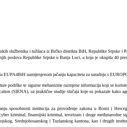
jskih službenika i tužilaca iz Brčko distrikta BiH, Republike Srpske i
jih poslova Republike Srpske u Banja Luci, a koja je okupila 40 predsta
 EUPA4BiH namijenjenom jačanju kapaciteta za saradnju s EUROPOL-
ukture podrške te sigurne mehanizme razmjene informacija koji se kori
ation (SIENA), uz praktične studije slučaja koje su pokazale kako a
u sposobnosti institucija za provođenje zakona u Bosni i Hercego
cyber kriminal, finansijski kriminal, terorizam i druge međunarodne si
ojskog, Srednjobosanskog i Tuzlanskog kantona, kao i drugih institu