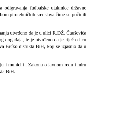
sa odigravanja fudbalske utakmice državne
ebom pirotehničkih sredstava čime su počinili
nanja utvrđeno da je u ulici R.DŽ. Čauševića
 događaja, te je utvrđeno da je riječ o licu
 Brčko distrikta BiH, koji se izjasnio da u
žju i municiji i Zakona o javnom redu i miru
kta BiH.