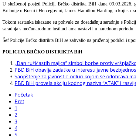
U službenoj posjeti Policiji Brčko distrikta BiH dana 09.03.2026
Britanije u Bosni i Hercegovini, James Hamilton Harding, a koji su s
Tokom sastanka iskazane su pohvale za dosadašnju saradnju s Policijo
saradnja s međunarodnim institucijama nastavi i u narednom periodu.
Šef Policije Brčko distrikta BiH se zahvalio na pruženoj podršci i 
POLICIJA BRČKO DISTRIKTA BiH
„Dan ružičastih majica” simbol borbe protiv vršnjačko
PBD BiH obavlja zadatke u interesu javne bezbjednos
Saopštenje za javnost o odluci kojom se odobrava ma
PBD BiH provela akciju kodnog naziva “ATAK” i rasvijetl
Početak
Pret
1
2
3
4
5