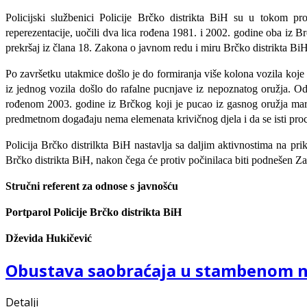
Policijski službenici Policije Brčko distrikta BiH su u tokom p
reperezentacije, uočili dva lica rođena 1981. i 2002. godine oba iz B
prekršaj iz člana 18. Zakona o javnom redu i miru Brčko distrikta BiH,
Po završetku utakmice došlo je do formiranja više kolona vozila koje
iz jednog vozila došlo do rafalne pucnjave iz nepoznatog oružja. Odm
rođenom 2003. godine iz Brčkog koji je pucao iz gasnog oružja mark
predmetnom događaju nema elemenata krivičnog djela i da se isti proc
Policija Brčko distrilkta BiH nastavlja sa daljim aktivnostima na pr
Brčko distrikta BiH, nakon čega će protiv počinilaca biti podnešen 
Stručni referent za odnose s javnošću
Portparol Policije Brčko distrikta BiH
Dževida Hukičević
Obustava saobraćaja u stambenom n
Detalji