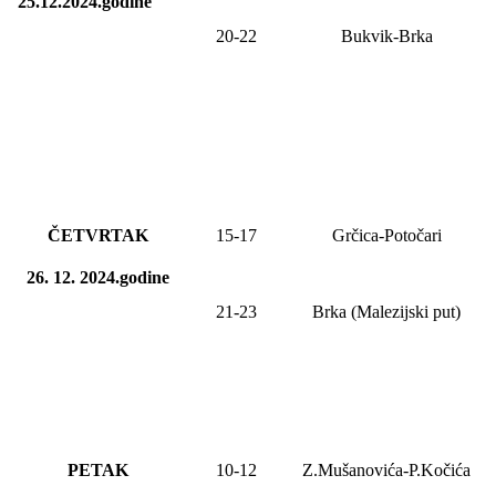
25.12.2024.godine
20-22
Bukvik-Brka
ČETVRTAK
15-17
Grčica-Potočari
26. 12. 2024.godine
21-23
Brka (Malezijski put)
PETAK
10-12
Z.Mušanovića-P.Kočića