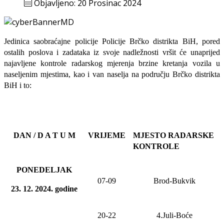
Objavljeno: 20 Prosinac 2024
Jedinica saobraćajne policije Policije Brčko distrikta BiH, pored
ostalih poslova i zadataka iz svoje nadležnosti
vršit će
unaprijed
najavljene
kontrole radarskog mjerenja brzine kretanja vozila u
naseljenim mjestima, kao i van naselja na području Brčko distrikta
BiH i to:
DAN / D A T U M
VRIJEME
MJESTO RADARSKE
KONTROLE
PONEDELJAK
07-09
Brod-Bukvik
23
. 12. 20
24
. godine
20-22
4.Juli-Boće