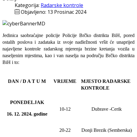
Kategorija:
Radarske kontrole
Objavljeno: 13 Prosinac 2024
Jedinica saobraćajne policije Policije Brčko distrikta BiH, pored
ostalih poslova i zadataka iz svoje nadležnosti
vršit će
unaprijed
najavljene
kontrole radarskog mjerenja brzine kretanja vozila u
naseljenim mjestima, kao i van naselja na području Brčko distrikta
BiH i to:
DAN / D A T U M
VRIJEME
MJESTO RADARSKE
KONTROLE
PONEDELJAK
10-12
Dubrave
-Cerik
16
. 12. 20
24
. godine
20-22
Donji Brezik (Semberska)