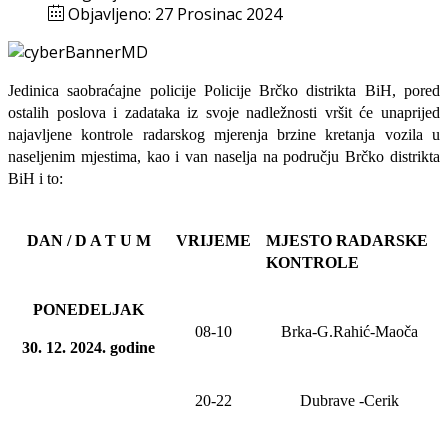
Objavljeno: 27 Prosinac 2024
Jedinica saobraćajne policije Policije Brčko distrikta BiH, pored
ostalih poslova i zadataka iz svoje nadležnosti
vršit će
unaprijed
najavljene
kontrole radarskog mjerenja brzine kretanja vozila u
naseljenim mjestima, kao i van naselja na području Brčko distrikta
BiH i to:
DAN / D A T U M
VRIJEME
MJESTO RADARSKE
KONTROLE
PONEDELJAK
08-10
Brka-G.Rahić-Maoča
30
. 12. 20
24
. godine
20-22
Dubrave
-Cerik