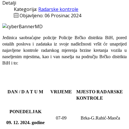
Detalji
Kategorija:
Radarske kontrole
Objavljeno: 06 Prosinac 2024
Jedinica saobraćajne policije Policije Brčko distrikta BiH, pored
ostalih poslova i zadataka iz svoje nadležnosti
vršit će
unaprijed
najavljene
kontrole radarskog mjerenja brzine kretanja vozila u
naseljenim mjestima, kao i van naselja na području Brčko distrikta
BiH i to:
DAN / D A T U M
VRIJEME
MJESTO RADARSKE
KONTROLE
PONEDELJAK
07-09
Brka-G.Rahić-Maoča
09
. 12. 20
24
. godine