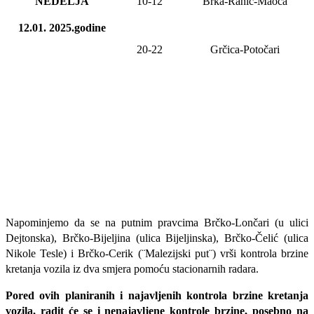
NEDELJA
10-12
Brka-Rahić-Maoča
12.01. 2025.godine
20-22
Grčica-Potočari
Napominjemo da se na putnim pravcima Brčko-Lončari (u ulici
Dejtonska), Brčko-Bijeljina (ulica Bijeljinska), Brčko-Čelić (ulica
Nikole Tesle) i Brčko-Cerik (¨Malezijski put¨) vrši kontrola brzine
kretanja vozila iz dva smjera pomoću stacionarnih radara.
Pored ovih planiranih i najavljenih kontrola brzine kretanja
vozila, radit će se i nenajavljene kontrole brzine, posebno na