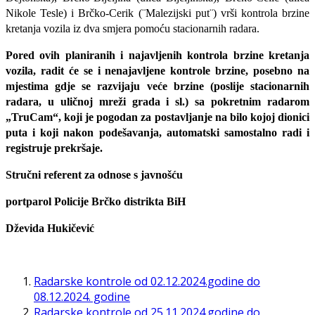
Nikole Tesle) i Brčko-Cerik (¨Malezijski put¨) vrši kontrola brzine
kretanja vozila iz dva smjera pomoću stacionarnih radara.
Pored ovih planiranih i najavljenih kontrola brzine kretanja
vozila, radit će se i nenajavljene kontrole brzine, posebno na
mjestima gdje se razvijaju veće brzine (poslije stacionarnih
radara, u uličnoj mreži grada i sl.) sa pokretnim radarom
„TruCam“, koji je pogodan za postavljanje na bilo kojoj dionici
puta i koji nakon podešavanja, automatski samostalno radi i
registruje prekršaje.
Stručni referent za odnose s javnošću
portparol Policije Brčko distrikta BiH
Dževida Hukičević
Radarske kontrole od 02.12.2024.godine do
08.12.2024. godine
Radarske kontrole od 25.11.2024.godine do