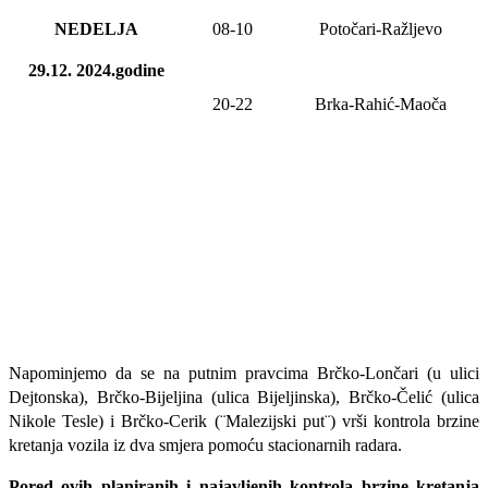
NEDELJA
08
-
10
Potočari-Ražljevo
29.12. 2024.godine
20-22
Brka-Rahić-Maoča
Napominjemo da se na putnim pravcima Brčko-Lončari (u ulici
Dejtonska), Brčko-Bijeljina (ulica Bijeljinska), Brčko-Čelić (ulica
Nikole Tesle) i Brčko-Cerik (¨Malezijski put¨) vrši kontrola brzine
kretanja vozila iz dva smjera pomoću stacionarnih radara.
Pored ovih planiranih i najavljenih kontrola brzine kretanja