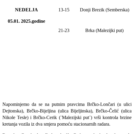
NEDELJA
13
-
15
Donji Brezik (Semberska)
05.01. 2025.godine
21-23
Brka (Malezijki put)
Napominjemo da se na putnim pravcima Brčko-Lončari (u ulici
Dejtonska), Brčko-Bijeljina (ulica Bijeljinska), Brčko-Čelić (ulica
Nikole Tesle) i Brčko-Cerik (¨Malezijski put¨) vrši kontrola brzine
kretanja vozila iz dva smjera pomoću stacionarnih radara.