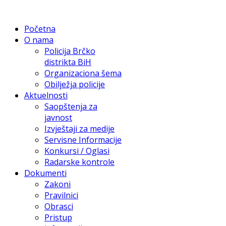
Početna
O nama
Policija Brčko
distrikta BiH
Organizaciona šema
Obilježja policije
Aktuelnosti
Saopštenja za
javnost
Izvještaji za medije
Servisne Informacije
Konkursi / Oglasi
Radarske kontrole
Dokumenti
Zakoni
Pravilnici
Obrasci
Pristup