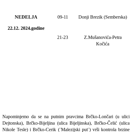
NEDELJA
09
-11
Donji Brezik (Semberska)
22.12. 2024.godine
21-23
Z.Mušanovića-Petra
Kočića
Napominjemo da se na putnim pravcima Brčko-Lončari (u ulici
Dejtonska), Brčko-Bijeljina (ulica Bijeljinska), Brčko-Čelić (ulica
Nikole Tesle) i Brčko-Cerik (¨Malezijski put¨) vrši kontrola brzine