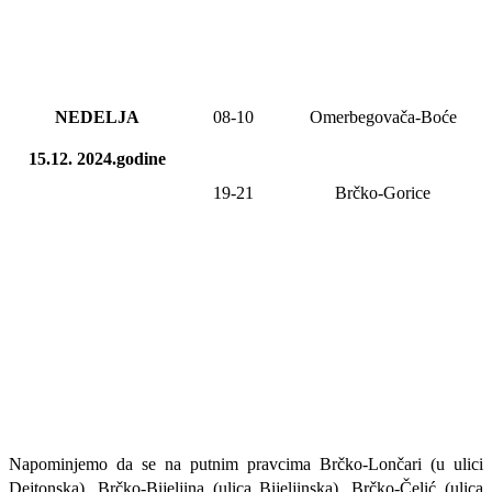
NEDELJA
08
-
10
Omerbegovača-Boće
15.12. 2024.godine
19-21
Brčko-Gorice
Napominjemo da se na putnim pravcima Brčko-Lončari (u ulici
Dejtonska), Brčko-Bijeljina (ulica Bijeljinska), Brčko-Čelić (ulica