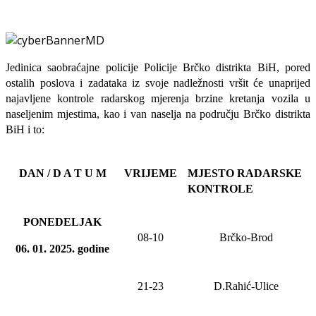
Jedinica saobraćajne policije Policije Brčko distrikta BiH, pored
ostalih poslova i zadataka iz svoje nadležnosti
vršit će
unaprijed
najavljene
kontrole radarskog mjerenja brzine kretanja vozila u
naseljenim mjestima, kao i van naselja na području Brčko distrikta
BiH i to:
DAN / D A T U M
VRIJEME
MJESTO RADARSKE
KONTROLE
PONEDELJAK
08-10
Brčko-Brod
06
. 01. 20
25
. godine
21-23
D.Rahić-Ulice