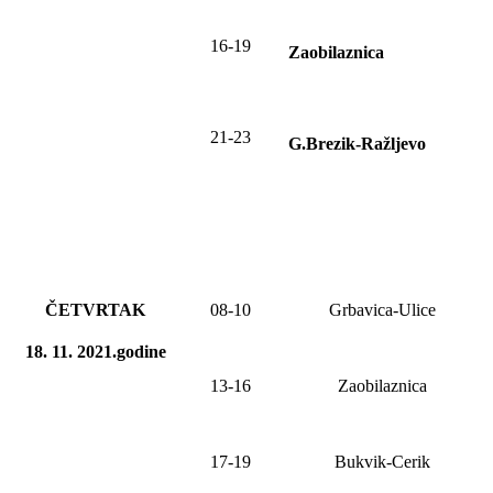
1
6
-1
9
Zaobilaznica
21-23
G.Brezik-Ražljevo
ČETVRTAK
0
8
-1
0
Grbavica-Ulice
18. 11. 2021.godine
13-16
Zaobilaznica
17-19
Bukvik-Cerik