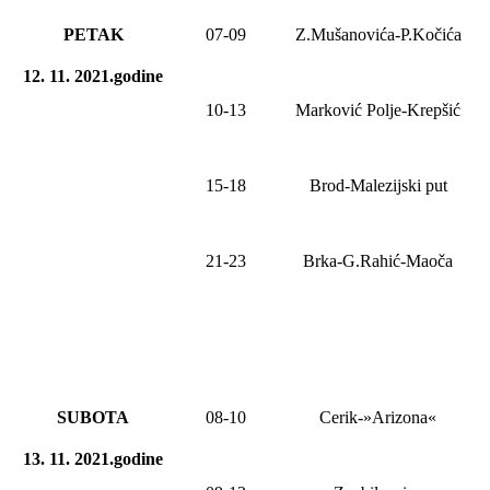
PETAK
0
7
-
09
Z.Mušanovića-P.Kočića
12. 11. 2021.godine
10-13
Marković Polje-Krepšić
15-18
Brod-Malezijski put
21-2
3
Brka-G.Rahić-Maoča
SUBOTA
08
-1
0
Cerik-»Arizona«
13. 11. 2021.godine