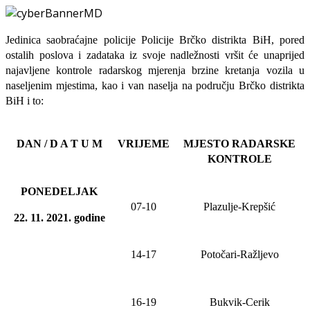
Jedinica saobraćajne policije Policije Brčko distrikta BiH, pored
ostalih poslova i zadataka iz svoje nadležnosti
vršit će
unaprijed
najavljene
kontrole radarskog mjerenja brzine kretanja vozila u
naseljenim mjestima, kao i van naselja na području Brčko distrikta
BiH i to:
DAN / D A T U M
VRIJEME
MJESTO RADARSKE
KONTROLE
PONEDELJAK
07-10
Plazulje-Krepšić
22. 11. 20
21
. godine
1
4
-1
7
Potočari
-Ražljevo
16-19
Bukvik-Cerik