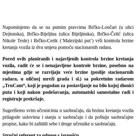
Napominjemo da se na putnim pravcima Brčko-Lončari (u ulici
Dejtonska), Brčko-Bijeljina (ulica Bijeljinska), Brčko-Čelić (ulica
Nikole Tesle) i Brčko-Cerik (¨Malezijski put¨) vrši kontrola brzine
kretanja vozila iz dva smjera pomoću stacionarnih radara.
Pored ovih planiranih i najavljenih kontrola brzine kretanja
vozila, radit će se i nenajavljene kontrole brzine, posebno na
mjestima gdje se razvijaju veće brzine (poslije stacionarnih
radara, u uličnoj mreži grada i sl.) sa pokretnim radarom
„TruCam“, koji je pogodan za postavljanje na bilo kojoj dionici
puta i koji nakon podešavanja, automatski samostalno radi i
registruje prekršaje.
Sugerišemo svim učesnicima u saobraćaju, da brzinu kretanja vozila
prilagode uslovima i stanju u saobraćaju i da poštuju saobraćajne
propise, kako bi zaštitili sebe i druge učesnike u saobraćaju.
Stručni referent za odnose s javnošću