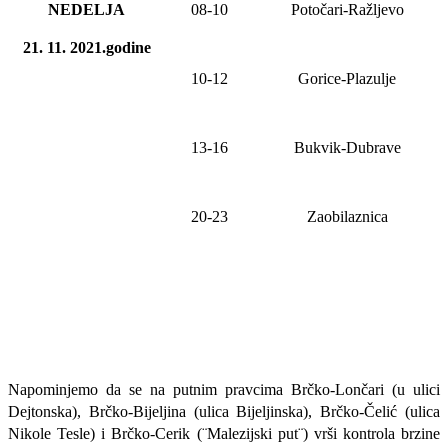
NEDELJA
08
-1
0
Potočari-Ražljevo
21. 11. 2021.godine
10-12
Gorice-Plazulje
1
3
-1
6
Bukvik-Dubrave
20-23
Zaobilaznica
Napominjemo da se na putnim pravcima Brčko-Lončari (u ulici
Dejtonska), Brčko-Bijeljina (ulica Bijeljinska), Brčko-Čelić (ulica
Nikole Tesle) i Brčko-Cerik (¨Malezijski put¨) vrši kontrola brzine