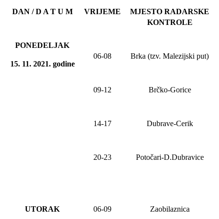
DAN / D A T U M
VRIJEME
MJESTO RADARSKE
KONTROLE
PONEDELJAK
06-08
Brka (tzv. Malezijski put)
15. 11. 20
21
. godine
0
9
-
12
Brčko-Gorice
1
4
-1
7
Dubrave-Cerik
20-23
Potočari-D.Dubravice
UTORAK
06-09
Zao
bilaznica