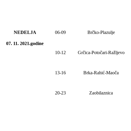
NEDELJA
06
-
09
Brčko-Plazulje
07. 11. 2021.godine
10-12
Grčica-Potočari-Ražljevo
1
3
-1
6
Brka-Rahić-Maoča
20-23
Zaobilaznica