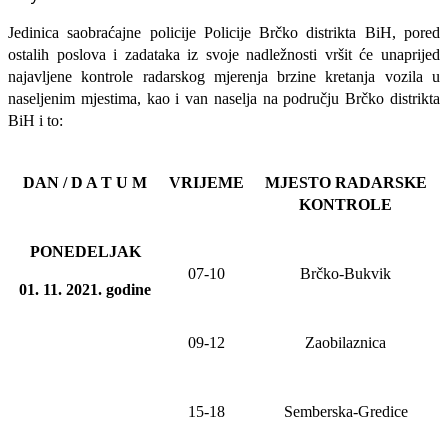
Jedinica saobraćajne policije Policije Brčko distrikta BiH, pored
ostalih poslova i zadataka iz svoje nadležnosti
vršit će
unaprijed
najavljene
kontrole radarskog mjerenja brzine kretanja vozila u
naseljenim mjestima, kao i van naselja na području Brčko distrikta
BiH i to:
DAN / D A T U M
VRIJEME
MJESTO RADARSKE
KONTROLE
PONEDELJAK
07-10
Brčko-Bukvik
01. 11. 20
21
. godine
09-12
Zaobilaznica
15-18
Semberska-Gredice