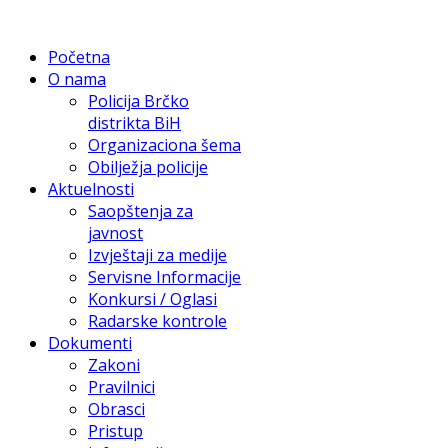
Početna
O nama
Policija Brčko
distrikta BiH
Organizaciona šema
Obilježja policije
Aktuelnosti
Saopštenja za
javnost
Izvještaji za medije
Servisne Informacije
Konkursi / Oglasi
Radarske kontrole
Dokumenti
Zakoni
Pravilnici
Obrasci
Pristup