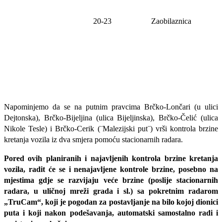
20-23
Zaobilaznica
Napominjemo da se na putnim pravcima Brčko-Lončari (u ulici
Dejtonska), Brčko-Bijeljina (ulica Bijeljinska), Brčko-Čelić (ulica
Nikole Tesle) i Brčko-Cerik (¨Malezijski put¨) vrši kontrola brzine
kretanja vozila iz dva smjera pomoću stacionarnih radara.
Pored ovih planiranih i najavljenih kontrola brzine kretanja
vozila, radit će se i nenajavljene kontrole brzine, posebno na
mjestima gdje se razvijaju veće brzine (poslije stacionarnih
radara, u uličnoj mreži grada i sl.) sa pokretnim radarom
„TruCam“, koji je pogodan za postavljanje na bilo kojoj dionici
puta i koji nakon podešavanja, automatski samostalno radi i