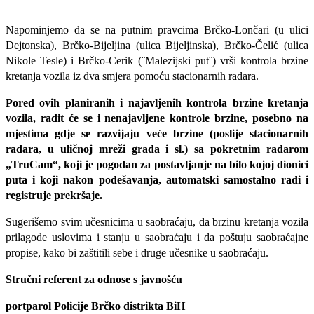
Napominjemo da se na putnim pravcima Brčko-Lončari (u ulici
Dejtonska), Brčko-Bijeljina (ulica Bijeljinska), Brčko-Čelić (ulica
Nikole Tesle) i Brčko-Cerik (¨Malezijski put¨) vrši kontrola brzine
kretanja vozila iz dva smjera pomoću stacionarnih radara.
Pored ovih planiranih i najavljenih kontrola brzine kretanja
vozila, radit će se i nenajavljene kontrole brzine, posebno na
mjestima gdje se razvijaju veće brzine (poslije stacionarnih
radara, u uličnoj mreži grada i sl.) sa pokretnim radarom
„TruCam“, koji je pogodan za postavljanje na bilo kojoj dionici
puta i koji nakon podešavanja, automatski samostalno radi i
registruje prekršaje.
Sugerišemo svim učesnicima u saobraćaju, da brzinu kretanja vozila
prilagode uslovima i stanju u saobraćaju i da poštuju saobraćajne
propise, kako bi zaštitili sebe i druge učesnike u saobraćaju.
Stručni referent za odnose s javnošću
portparol Policije Brčko distrikta BiH