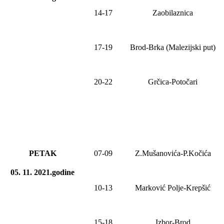
14-17
Zaobilaznica
17-19
Brod-Brka (Malezijski put)
20-22
Grčica-Potočari
PETAK
0
7
-
09
Z.Mušanovića-P.Kočića
05. 11. 2021.godine
10-13
Marković Polje-Krepšić
15-18
Izbor-Brod