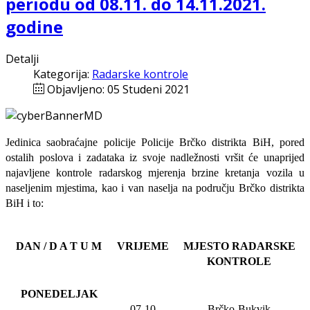
periodu od 08.11. do 14.11.2021.
godine
Detalji
Kategorija:
Radarske kontrole
Objavljeno: 05 Studeni 2021
Jedinica saobraćajne policije Policije Brčko distrikta BiH, pored
ostalih poslova i zadataka iz svoje nadležnosti
vršit će
unaprijed
najavljene
kontrole radarskog mjerenja brzine kretanja vozila u
naseljenim mjestima, kao i van naselja na području Brčko distrikta
BiH i to:
DAN / D A T U M
VRIJEME
MJESTO RADARSKE
KONTROLE
PONEDELJAK
07-10
Brčko-Bukvik