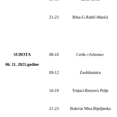
21-2
3
Brka-G.Rahić-Maoča
SUBOTA
08
-1
0
Cerik-»Arizona«
06. 11. 2021.godine
09-12
Zaobilaznica
16-19
Trnjaci-Brezovo Polje
21-23
Bulevar Mira-Bijeljinska