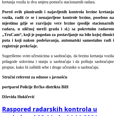
kretanja vozila iz dva smjera pomoću stacionarnih radara.
Pored ovih planiranih i najavljenih kontrola brzine kretanja
vozila, radit će se i nenajavljene kontrole brzine, posebno na
mjestima gdje se razvijaju veće brzine (poslije stacionarnih
radara, u uličnoj mreži grada i sl.) sa pokretnim radarom
„TruCam“, koji je pogodan za postavljanje na bilo kojoj dionici
puta i koji nakon podešavanja, automatski samostalno radi i
registruje prekršaje.
Sugerišemo svim učesnicima u saobraćaju, da brzinu kretanja vozila
prilagode uslovima i stanju u saobraćaju i da poštuju saobraćajne
propise, kako bi zaštitili sebe i druge učesnike u saobraćaju.
Stručni referent za odnose s javnošću
portparol Policije Brčko distrikta BiH
Dževida Hukičević
Raspored radarskih kontrola u