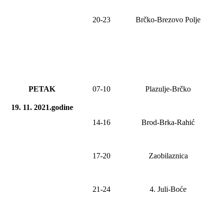
20-23
Brčko-Brezovo Polje
PETAK
0
7
-1
0
Plazulje-Brčko
19. 11. 2021.godine
1
4
-1
6
Brod-Brka-Rahić
17-20
Zaobilaznica
21-2
4
4. Juli-
Boće