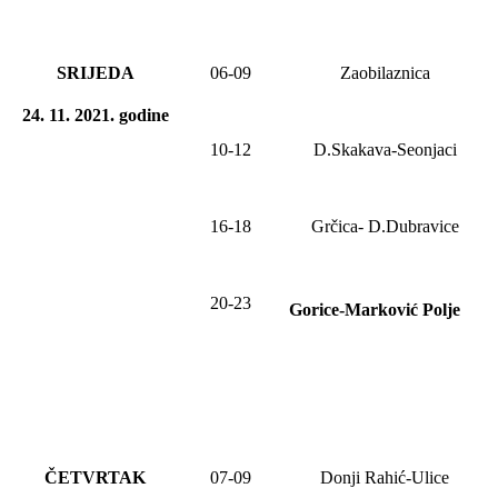
SRIJEDA
06-09
Zaobilaznica
24. 11. 2021
.
godine
10-12
D.Skakava-Seonjaci
1
6
-18
Grčica- D.Dubravice
20-23
Gorice-Marković Polje
ČETVRTAK
0
7
-09
Donji Rahić-Ulice