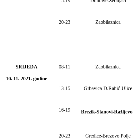
15-19
Dubrave-Seonjaci
20-2
3
Zaobilaznica
SRIJEDA
0
8
-1
1
Zaobilaznica
10. 11. 2021
.
godine
13-15
Grbavica-D.Rahić-Ulice
16-19
Brezik-Stanovi-Ražljevo
20-23
Gredice-Brezovo Polje