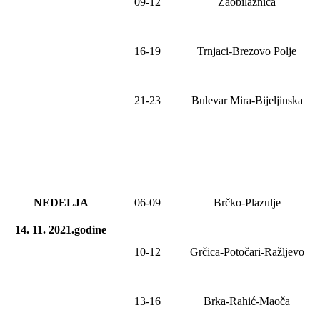
09-12
Zaobilaznica
16-19
Trnjaci-Brezovo Polje
21-23
Bulevar Mira-Bijeljinska
NEDELJA
06
-
09
Brčko-Plazulje
14. 11. 2021.godine
10-12
Grčica-Potočari-Ražljevo
1
3
-1
6
Brka-Rahić-Maoča