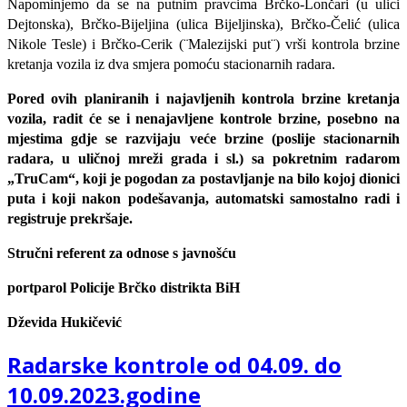
Napominjemo da se na putnim pravcima Brčko-Lončari (u ulici
Dejtonska), Brčko-Bijeljina (ulica Bijeljinska), Brčko-Čelić (ulica
Nikole Tesle) i Brčko-Cerik (¨Malezijski put¨) vrši kontrola brzine
kretanja vozila iz dva smjera pomoću stacionarnih radara.
Pored ovih planiranih i najavljenih kontrola brzine kretanja
vozila, radit će se i nenajavljene kontrole brzine, posebno na
mjestima gdje se razvijaju veće brzine (poslije stacionarnih
radara, u uličnoj mreži grada i sl.) sa pokretnim radarom
„TruCam“, koji je pogodan za postavljanje na bilo kojoj dionici
puta i koji nakon podešavanja, automatski samostalno radi i
registruje prekršaje.
Stručni referent za odnose s javnošću
portparol Policije Brčko distrikta BiH
Dževida Hukičević
Radarske kontrole od 04.09. do
10.09.2023.godine