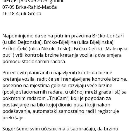
NEDJELJA 03.09.2023. godine
07-09 Brka-Rahić-Maoča
16-18 4.Juli-Grčica
Napominjemo da se na putnim pravcima Brčko-Lončari
(u ulici Dejtonska), Brčko-Bijeljina (ulica Bijeljinska),
Brčko-Čelić (ulica Nikole Tesle) i Brčko-Cerik (¨Malezijski
put¨) vrši kontrola brzine kretanja vozila iz dva smjera
pomoću stacionarnih radara.
Pored ovih planiranih i najavljenih kontrola brzine
kretanja vozila, radit će se i nenajavljene kontrole brzine,
posebno na mjestima gdje se razvijaju veće brzine
(poslije stacionarnih radara, u uličnoj mreži grada i sl.) sa
pokretnim radarom „TruCam“, koji je pogodan za
postavljanje na bilo kojoj dionici puta i koji nakon
podešavanja, automatski samostalno radi i registruje
prekršaje.
Sugerišemo svim učesnicima u saobraćaju, da brzinu