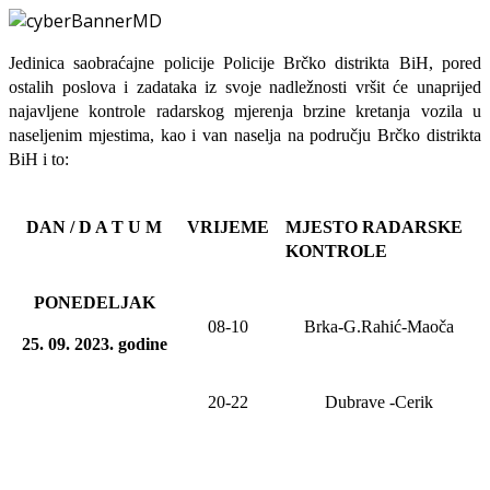
Jedinica saobraćajne policije Policije Brčko distrikta BiH, pored
ostalih poslova i zadataka iz svoje nadležnosti
vršit će
unaprijed
najavljene
kontrole radarskog mjerenja brzine kretanja vozila u
naseljenim mjestima, kao i van naselja na području Brčko distrikta
BiH i to:
DAN / D A T U M
VRIJEME
MJESTO RADARSKE
KONTROLE
PONEDELJAK
08-10
Brka-G.Rahić-Maoča
25
. 09. 20
23
. godine
20-22
Dubrave
-Cerik