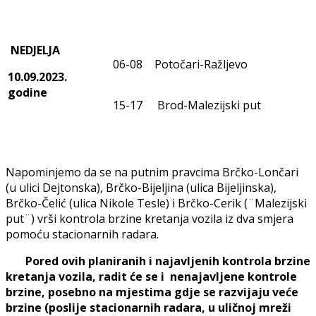
NEDJELJA
06-08
Potočari-Ražljevo
10.09.2023.
godine
15-17
Brod-Malezijski put
Napominjemo da se na putnim pravcima Brčko-Lončari
(u ulici Dejtonska), Brčko-Bijeljina (ulica Bijeljinska),
Brčko-Čelić (ulica Nikole Tesle) i Brčko-Cerik (¨Malezijski
put¨) vrši kontrola brzine kretanja vozila iz dva smjera
pomoću stacionarnih radara.
Pored ovih planiranih i najavljenih kontrola brzine
kretanja vozila, radit će se i nenajavljene kontrole
brzine, posebno na mjestima gdje se razvijaju veće
brzine (poslije stacionarnih radara, u uličnoj mreži