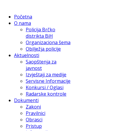
Početna
O nama
Policija Brčko
distrikta BiH
Organizaciona šema
Obilježja policije
Aktuelnosti
Saopštenja za
javnost
Izvještaji za medije
Servisne Informacije
Konkursi / Oglasi
Radarske kontrole
Dokumenti
Zakoni
Pravilnici
Obrasci
Pristup