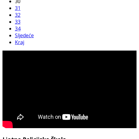
30
31
32
33
34
Sljedeće
Kraj