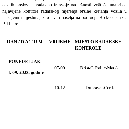
ostalih poslova i zadataka iz svoje nadležnosti
vršit će
unaprijed
najavljene
kontrole radarskog mjerenja brzine kretanja vozila u
naseljenim mjestima, kao i van naselja na području Brčko distrikta
BiH i to:
DAN / D A T U M
VRIJEME
MJESTO RADARSKE
KONTROLE
PONEDELJAK
07-09
Brka-G.Rahić-Maoča
11
. 09. 20
23
. godine
10-12
Dubrave
-Cerik