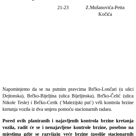
21-23
Z.Mušanovića-Petra
Kočića
Napominjemo da se na putnim pravcima Brčko-Lončari (u ulici
Dejtonska), Brčko-Bijeljina (ulica Bijeljinska), Brčko-Čelić (ulica
Nikole Tesle) i Brčko-Cerik (¨Malezijski put¨) vrši kontrola brzine
kretanja vozila iz dva smjera pomoću stacionarnih radara.
Pored ovih planiranih i najavljenih kontrola brzine kretanja
vozila, radit će se i nenajavljene kontrole brzine, posebno na
mjestima gdje se razvijaju veće brzine (poslije stacionarnih