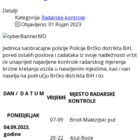
Detalji
Kategorija:
Radarske kontrole
Objavljeno: 01 Rujan 2023
Jedinica saobraćajne policije Policije Brčko distrikta BiH,
pored ostalih poslova i zadataka iz svoje nadležnosti vršit
će unaprijed najavljene kontrole radarskog mjerenja
brzine kretanja vozila u naseljenim mjestima, kao i van
naselja na području Brčko distrikta BiH i to:
DAN / D A T U M
MJESTO RADARSKE
VRIJEME
KONTROLE
PONEDJELJAK
07-09
Brod-Malezijski put
04.09.2023.
godine
20-22
4.Jul-Boće