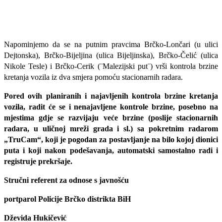
Napominjemo da se na putnim pravcima Brčko-Lončari (u ulici
Dejtonska), Brčko-Bijeljina (ulica Bijeljinska), Brčko-Čelić (ulica
Nikole Tesle) i Brčko-Cerik (¨Malezijski put¨) vrši kontrola brzine
kretanja vozila iz dva smjera pomoću stacionarnih radara.
Pored ovih planiranih i najavljenih kontrola brzine kretanja
vozila, radit će se i nenajavljene kontrole brzine, posebno na
mjestima gdje se razvijaju veće brzine (poslije stacionarnih
radara, u uličnoj mreži grada i sl.) sa pokretnim radarom
„TruCam“, koji je pogodan za postavljanje na bilo kojoj dionici
puta i koji nakon podešavanja, automatski samostalno radi i
registruje prekršaje.
Stručni referent za odnose s javnošću
portparol Policije Brčko distrikta BiH
Dževida Hukičević