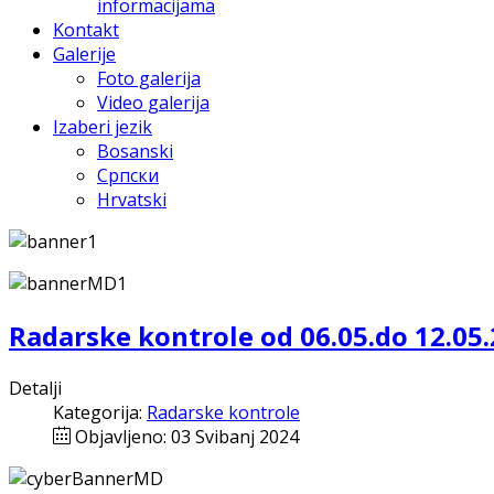
informacijama
Kontakt
Galerije
Foto galerija
Video galerija
Izaberi jezik
Bosanski
Српски
Hrvatski
Radarske kontrole od 06.05.do 12.05
Detalji
Kategorija:
Radarske kontrole
Objavljeno: 03 Svibanj 2024