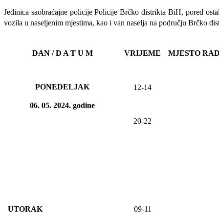
Jedinica saobraćajne policije Policije Brčko distrikta BiH, pored ost
vozila u naseljenim mjestima, kao i van naselja na području Brčko dist
DAN / D A T U M
VRIJEME
MJESTO RA
PONEDELJAK
12-14
06
. 05. 20
24
. godine
20-22
UTORAK
09-11