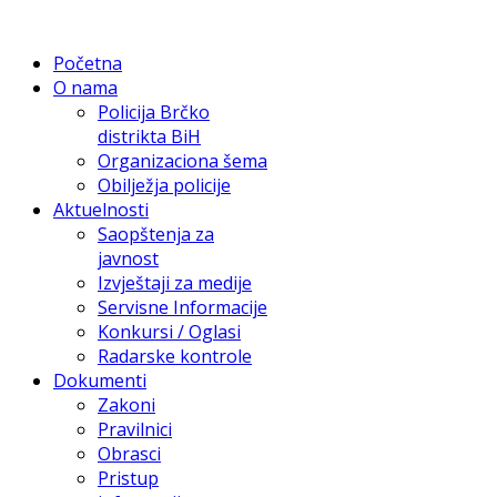
Početna
O nama
Policija Brčko
distrikta BiH
Organizaciona šema
Obilježja policije
Aktuelnosti
Saopštenja za
javnost
Izvještaji za medije
Servisne Informacije
Konkursi / Oglasi
Radarske kontrole
Dokumenti
Zakoni
Pravilnici
Obrasci
Pristup