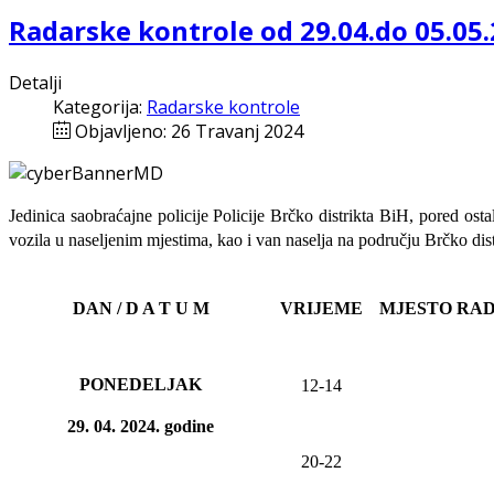
Radarske kontrole od 29.04.do 05.05
Detalji
Kategorija:
Radarske kontrole
Objavljeno: 26 Travanj 2024
Jedinica saobraćajne policije Policije Brčko distrikta BiH, pored ost
vozila u naseljenim mjestima, kao i van naselja na području Brčko dist
DAN / D A T U M
VRIJEME
MJESTO RA
PONEDELJAK
12-14
29
. 04. 20
24
. godine
20-22