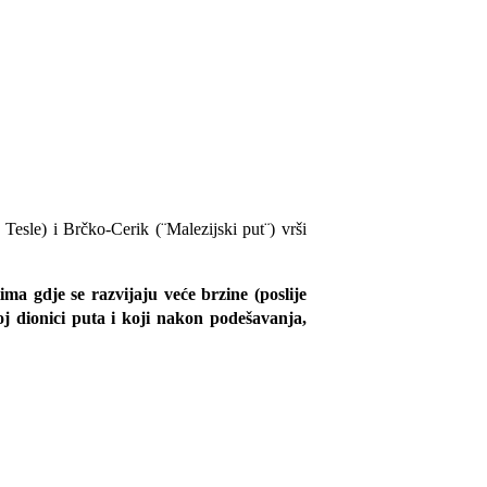
Tesle) i Brčko-Cerik (¨Malezijski put¨) vrši
ima gdje se razvijaju veće brzine (poslije
j dionici puta i koji nakon podešavanja,