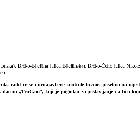
ka), Brčko-Bijeljina (ulica Bijeljinska), Brčko-Čelić (ulica Nikole 
ara.
ila, radit će se i nenajavljene kontrole brzine, posebno na mjest
 radarom „TruCam“, koji je pogodan za postavljanje na bilo kojo