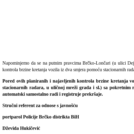
Napominjemo da se na putnim pravcima Brčko-Lončari (u ulici Dejtons
kontrola brzine kretanja vozila iz dva smjera pomoću stacionarnih rad
Pored ovih planiranih i najavljenih kontrola brzine kretanja voz
stacionarnih radara, u uličnoj mreži grada i sl.) sa pokretnim
automatski samostalno radi i registruje prekršaje.
Stručni referent za odnose s javnošću
portparol Policije Brčko distrikta BiH
Dževida Hukičević