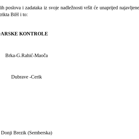
alih poslova i zadataka iz svoje nadležnosti
vršit će
unaprijed najavljen
rikta BiH i to:
DARSKE KONTROLE
Brka-G.Rahić-Maoča
Dubrave
-Cerik
Donji Brezik (Semberska)