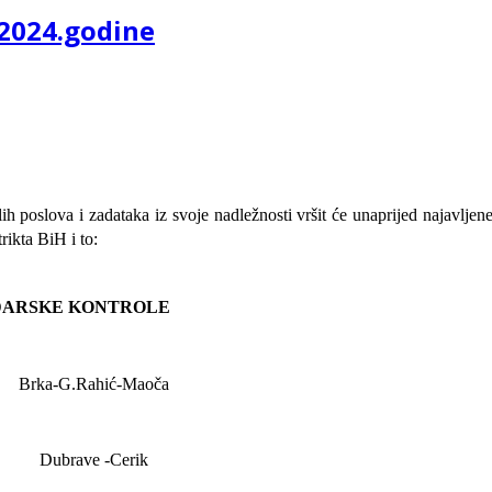
.2024.godine
alih poslova i zadataka iz svoje nadležnosti
vršit će
unaprijed najavljen
rikta BiH i to:
DARSKE KONTROLE
Brka-G.Rahić-Maoča
Dubrave
-Cerik