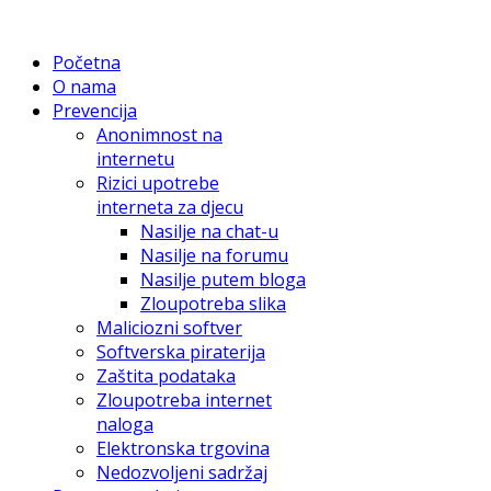
Početna
O nama
Prevencija
Anonimnost na
internetu
Rizici upotrebe
interneta za djecu
Nasilje na chat-u
Nasilje na forumu
Nasilje putem bloga
Zloupotreba slika
Maliciozni softver
Softverska piraterija
Zaštita podataka
Zloupotreba internet
naloga
Elektronska trgovina
Nedozvoljeni sadržaj