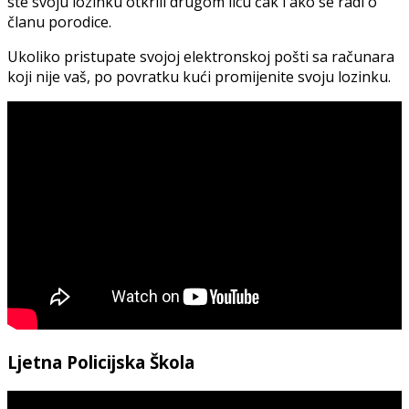
ste svoju lozinku otkrili drugom licu čak i ako se radi o
članu porodice.
Ukoliko pristupate svojoj elektronskoj pošti sa računara
koji nije vaš, po povratku kući promijenite svoju lozinku.
Ljetna Policijska Škola