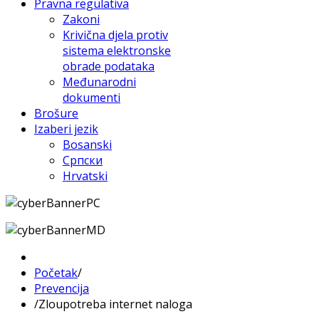
Pravna regulativa
Zakoni
Krivična djela protiv
sistema elektronske
obrade podataka
Međunarodni
dokumenti
Brošure
Izaberi jezik
Bosanski
Српски
Hrvatski
Početak
/
Prevencija
/
Zloupotreba internet naloga