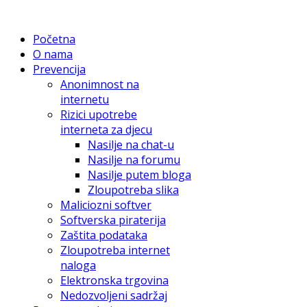
Početna
O nama
Prevencija
Anonimnost na
internetu
Rizici upotrebe
interneta za djecu
Nasilje na chat-u
Nasilje na forumu
Nasilje putem bloga
Zloupotreba slika
Maliciozni softver
Softverska piraterija
Zaštita podataka
Zloupotreba internet
naloga
Elektronska trgovina
Nedozvoljeni sadržaj