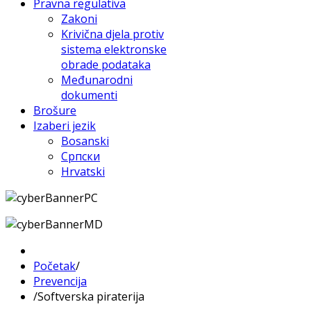
Pravna regulativa
Zakoni
Krivična djela protiv
sistema elektronske
obrade podataka
Međunarodni
dokumenti
Brošure
Izaberi jezik
Bosanski
Српски
Hrvatski
Početak
/
Prevencija
/
Softverska piraterija