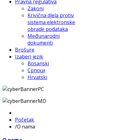
Pravna regulativa
Zakoni
Krivična djela protiv
sistema elektronske
obrade podataka
Međunarodni
dokumenti
Brošure
Izaberi jezik
Bosanski
Српски
Hrvatski
Početak
/
O nama