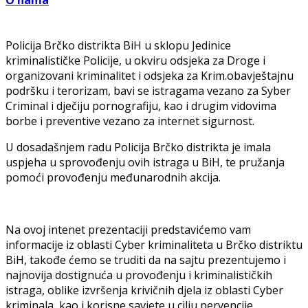
O nama
Policija Brčko distrikta BiH u sklopu Jedinice
kriminalističke Policije, u okviru odsjeka za Droge i
organizovani kriminalitet i odsjeka za Krim.obavještajnu
podršku i terorizam, bavi se istragama vezano za Syber
Criminal i dječiju pornografiju, kao i drugim vidovima
borbe i preventive vezano za internet sigurnost.
U dosadašnjem radu Policija Brčko distrikta je imala
uspjeha u sprovođenju ovih istraga u BiH, te pružanja
pomoći provođenju međunarodnih akcija.
Na ovoj intenet prezentaciji predstavićemo vam
informacije iz oblasti Cyber kriminaliteta u Brčko distriktu
BiH, takođe ćemo se truditi da na sajtu prezentujemo i
najnovija dostignuća u provođenju i kriminalističkih
istraga, oblike izvršenja krivičnih djela iz oblasti Cyber
kriminala, kao i korisne savjete u cilju pervencije