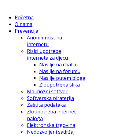
Početna
O nama
Prevencija
Anonimnost na
internetu
Rizici upotrebe
interneta za djecu
Nasilje na chat-u
Nasilje na forumu
Nasilje putem bloga
Zloupotreba slika
Maliciozni softver
Softverska piraterija
Zaštita podataka
Zloupotreba internet
naloga
Elektronska trgovina
Nedozvoljeni sadržaj