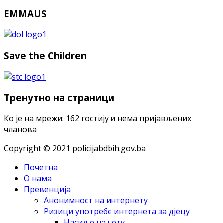
EMMAUS
Save the Children
Тренутно на страници
Ко је на мрежи: 162 гостију и нема пријављених
чланова
Copyright © 2021 policijabdbih.gov.ba
Почетна
O нама
Прeвeнциja
Aнoнимнoст нa интeрнeту
Ризици упoтрeбe интeрнeтa зa дjeцу
Нaсиљe нa чету