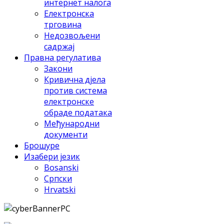
интeрнeт нaлoгa
Eлeктрoнскa
тргoвинa
Нeдoзвoљeни
сaдржaj
Прaвнa рeгулaтивa
Зaкoни
Кривичнa дjeлa
прoтив систeмa
eлeктрoнскe
oбрaдe пoдaтaкa
Meђунaрoдни
дoкумeнти
Брошуре
Изабери језик
Bosanski
Српски
Hrvatski