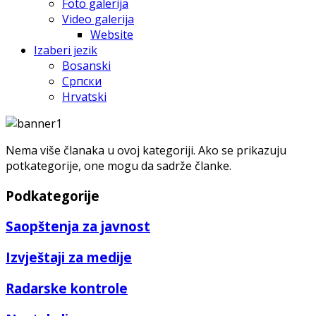
Foto galerija
Video galerija
Website
Izaberi jezik
Bosanski
Српски
Hrvatski
Nema više članaka u ovoj kategoriji. Ako se prikazuju
potkategorije, one mogu da sadrže članke.
Podkategorije
Saopštenja za javnost
Izvještaji za medije
Radarske kontrole