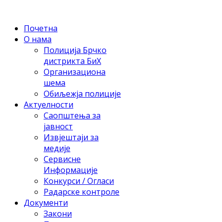
Почетна
О нама
Полиција Брчко
дистрикта БиХ
Организациона
шема
Обиљежја полиције
Актуелности
Саопштења за
јавност
Извјештаји за
медије
Сервисне
Информације
Конкурси / Огласи
Радарске контроле
Документи
Закони