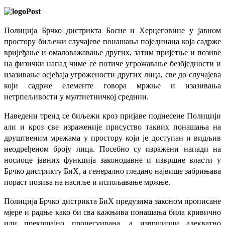
Полиција Брчко дистрикта Босне и Херцеговине у јавном
простору биљежи случајеве понашања појединаца која садрже
вријеђање и омаловажавање других, затим пријетње и позиве
на физички напад чиме се потиче угрожавање безбједности и
изазивање осјећаја угрожености других лица, све до случајева
који садрже елементе говора мржње и изазивања
нетрпељивости у мултиетничкој средини.
Наведени тренд се биљежи кроз пријаве поднесене Полицији
али и кроз све израженије присуство таквих понашања на
друштвеним мрежама у простору који је доступан и видљив
неодређеном броју лица. Посебно су изражени напади на
носиоце јавних функција законодавне и извршне власти у
Брчко дистрикту БиХ, а генерално гледано највише забрињава
пораст позива на насиље и испољавање мржње.
Полиција Брчко дистрикта БиХ предузима законом прописане
мјере и радње како би сва кажњива понашања била кривично
или прекршајно процесуирана, а извршиоци адекватно