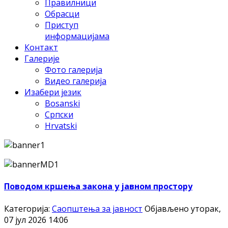
Правилници
Обрасци
Приступ
информацијама
Контакт
Галерије
Фото галерија
Видео галерија
Изабери језик
Bosanski
Српски
Hrvatski
Поводом кршења закона у јавном простору
Категорија:
Саопштења за јавност
Објављено уторак,
07 јул 2026 14:06