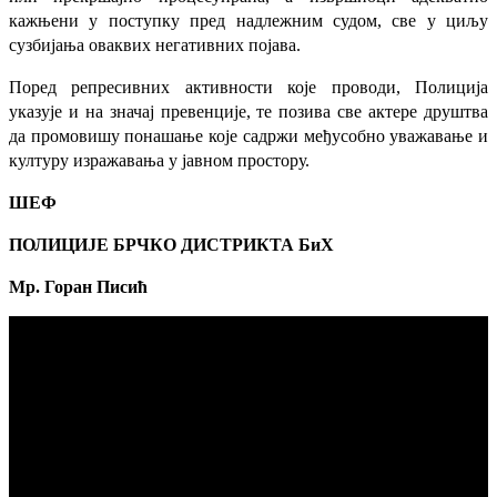
кажњени у поступку пред надлежним судом, све у циљу
сузбијања оваквих негативних појава.
Поред репресивних активности које проводи, Полиција
указује и на значај превенције, те позива све актере друштва
да промовишу понашање које садржи међусобно уважавање и
културу изражавања у јавном простору.
ШЕФ
ПОЛИЦИЈЕ БРЧКО ДИСТРИКТА БиХ
Мр. Горан Писић