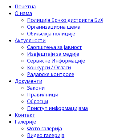
Почетна
О нама
Полиција Брчко дистрикта БиХ
Организациона шема
Обиљежја полиције
Актуелности
Саопштења за јавност
Извјештаји за медије
Сервисне Информације
Конкурси / Огласи
Радарске контроле
Документи
Закони
Правилници
Обрасци
Приступ информацијама
Контакт
Галерије
Фото галерија
Видео галерија