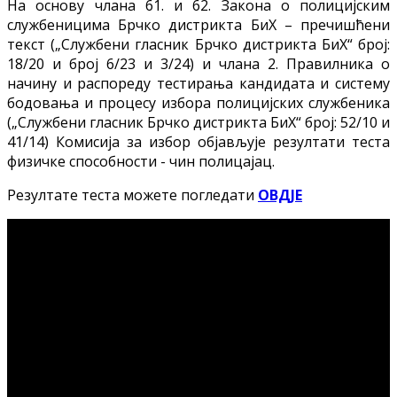
На основу члана 61. и 62. Закона о полицијским
службеницима Брчко дистрикта БиХ – пречишћени
текст („Службени гласник Брчко дистрикта БиХ“ број:
18/20 и број 6/23 и 3/24) и члана 2. Правилника о
начину и распореду тестирања кандидата и систему
бодовања и процесу избора полицијских службеника
(„Службени гласник Брчко дистрикта БиХ“ број: 52/10 и
41/14) Комисија за избор објављује резултати теста
физичке способности - чин полицајац.
Резултате теста можете погледати
ОВДЈЕ