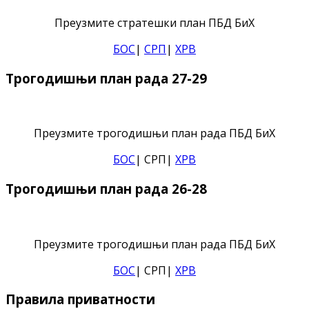
Преузмите стратешки план ПБД БиХ
БОС
|
СРП
|
ХРВ
Трогодишњи план рада 27-29
Преузмите трогодишњи план рада ПБД БиХ
БОС
| СРП|
ХРВ
Трогодишњи план рада 26-28
Преузмите трогодишњи план рада ПБД БиХ
БОС
| СРП|
ХРВ
Правила приватности