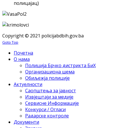
полицајац)
Copyright © 2021 policijabdbih.gov.ba
Goto Top
Почетна
О нама
Полиција Брчко дистрикта БиХ
Организациона шема
Обиљежја полиције
Актуелности
Саопштења за јавност
Извјештаји за медије
Сервисне Информације
Конкурси / Огласи
Радарске контроле
Документи