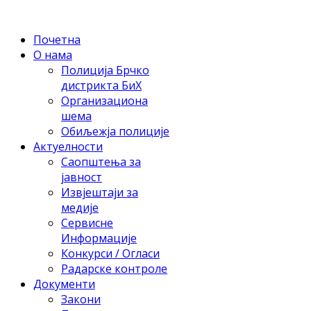
Почетна
О нама
Полиција Брчко
дистрикта БиХ
Организациона
шема
Обиљежја полиције
Актуелности
Саопштења за
јавност
Извјештаји за
медије
Сервисне
Информације
Конкурси / Огласи
Радарске контроле
Документи
Закони